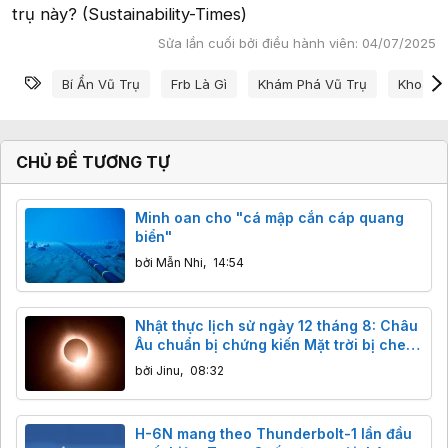
trụ này? (Sustainability-Times)
Sửa lần cuối bởi điều hành viên:
04/07/2025
Từ khóa
Bí Ẩn Vũ Trụ
Frb Là Gì
Khám Phá Vũ Trụ
Khoa H
CHỦ ĐỀ TƯƠNG TỰ
Minh oan cho "cá mập cắn cáp quang
biển"
bởi
Mẫn Nhi
,
14:54
Nhật thực lịch sử ngày 12 tháng 8: Châu
Âu chuẩn bị chứng kiến Mặt trời bị che
khuất gần 98%
bởi
Jinu
,
08:32
H-6N mang theo Thunderbolt-1 lần đầu