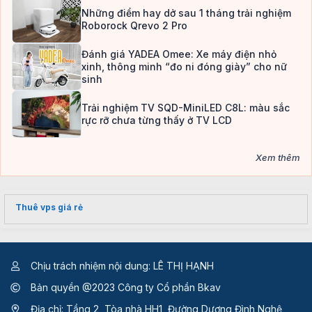
Những điểm hay dở sau 1 tháng trải nghiệm
Roborock Qrevo 2 Pro
Đánh giá YADEA Omee: Xe máy điện nhỏ
xinh, thông minh “đo ni đóng giày” cho nữ
sinh
Trải nghiệm TV SQD-MiniLED C8L: màu sắc
rực rỡ chưa từng thấy ở TV LCD
Xem thêm
Thuê vps giá rẻ
Chịu trách nhiệm nội dung: LÊ THỊ HẠNH
Bản quyền @2023 Công ty Cổ phần Bkav
Địa chỉ: Tầng 2, Tòa nhà HH1, Đường Dương Đình Nghệ,