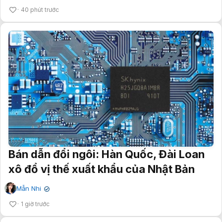
40 phút trước
Bán dẫn đổi ngôi: Hàn Quốc, Đài Loan
xô đổ vị thế xuất khẩu của Nhật Bản
Mẫn Nhi
✔
1 giờ trước