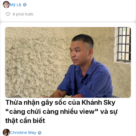
Mỹ Lệ
✔
8 phút trước
Thừa nhận gây sốc của Khánh Sky
"càng chửi càng nhiều view" và sự
thật cần biết
Christine May
✔