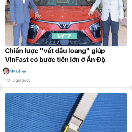
Chiến lược "vết dầu loang" giúp
VinFast có bước tiến lớn ở Ấn Độ
Mỹ Lệ
✔
6 giờ trước