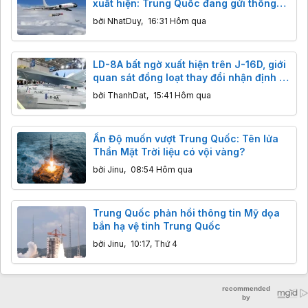
xuất hiện: Trung Quốc đang gửi thông
điệp gì tới các nhóm tàu sân bay?
bởi
NhatDuy
,
16:31 Hôm qua
LD-8A bất ngờ xuất hiện trên J-16D, giới
quan sát đồng loạt thay đổi nhận định về
tên lửa chống radar mới của Trung
bởi
ThanhDat
,
15:41 Hôm qua
Quốc
Ấn Độ muốn vượt Trung Quốc: Tên lửa
Thần Mặt Trời liệu có vội vàng?
bởi
Jinu
,
08:54 Hôm qua
Trung Quốc phản hồi thông tin Mỹ dọa
bắn hạ vệ tinh Trung Quốc
bởi
Jinu
,
10:17, Thứ 4