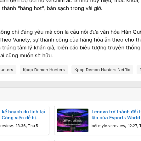
uan đến bộ đôi hổ và chim ác là như huy hiệu, móc khóa, 
 thành “hàng hot”, bán sạch trong vài giờ.
ng chỉ đáng yêu mà còn là cầu nối đưa văn hóa Hàn Qu
 Theo Variety, sự thành công của hàng hóa ăn theo cho t
trúng tâm lý khán giả, biến các biểu tượng truyền thống
ai cũng muốn sở hữu.
Hunters
Kpop Demon Hunters
Kpop Demon Hunters Netflix
 kế hoạch du lịch tại
Lenovo trở thành đối 
 Công việc dễ bị
lập của Esports World
 và ít được ghi nhận
2026 tại Paris
nreview
,
13:36, Thứ 5
bởi
myle.vnreview
,
12:27, 
 nhất