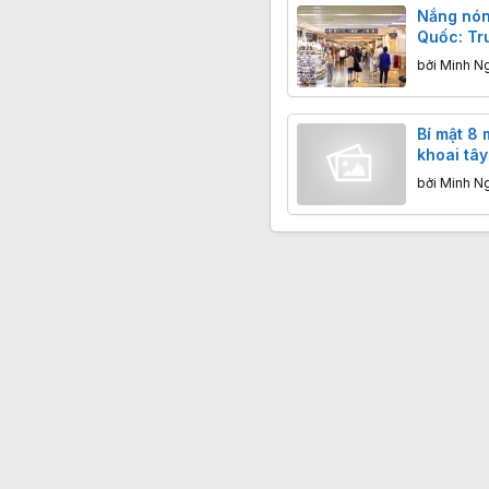
Nắng nón
Quốc: Tr
bội thu, 
bởi
Minh N
ẩm
Bí mật 8 
khoai tâ
'trái cây 
bởi
Minh N