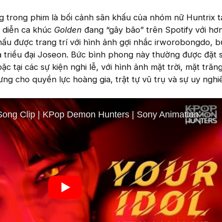
ng trong phim là bối cảnh sân khấu của nhóm nữ Huntrix tạ
u diễn ca khúc
Golden
đang “gây bão” trên Spotify với hơ
khấu được trang trí với hình ảnh gợi nhắc irworobongdo, 
 triều đại Joseon. Bức bình phong này thường được đặt 
c tại các sự kiện nghi lễ, với hình ảnh mặt trời, mặt trăn
ưng cho quyền lực hoàng gia, trật tự vũ trụ và sự uy nghi