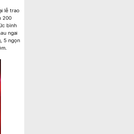
i lễ trao
n 200
bức bình
sau ngai
g, 5 ngọn
êm.