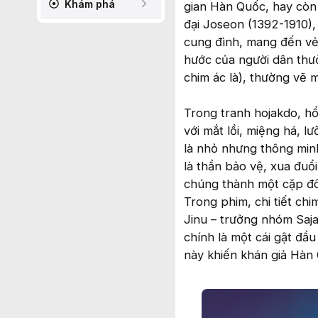
Khám phá
gian Hàn Quốc, hay còn 
đại Joseon (1392-1910)
cung đình, mang đến vẻ
hước của người dân thư
chim ác là), thường vẽ 
Trong tranh hojakdo, hổ
với mắt lồi, miệng há, l
là nhỏ nhưng thông min
là thần bảo vệ, xua đuổ
chúng thành một cặp đôi 
Trong phim, chi tiết chi
Jinu – trưởng nhóm Saja
chính là một cái gật đầu
này khiến khán giả Hàn Q