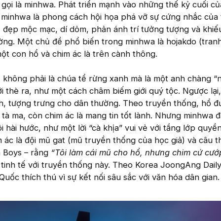
gọi là minhwa. Phát triển mạnh vào những thế kỷ cuối của
, minhwa là phong cách hội họa phá vỡ sự cứng nhắc của 
 đẹp mộc mạc, dí dỏm, phản ánh trí tưởng tượng và khiếu
ờng. Một chủ đề phổ biến trong minhwa là hojakdo (tran
một con hổ và chim ác là trên cành thông.
 không phải là chúa tể rừng xanh mà là một anh chàng “
ưỡi thè ra, như một cách châm biếm giới quý tộc. Ngược lại
h, tượng trưng cho dân thường. Theo truyền thống, hổ 
i tà ma, còn chim ác là mang tin tốt lành. Nhưng minhwa đ
hài hước, như một lời “cà khịa” vui vẻ với tầng lớp quyền
m ác là đội mũ gat (mũ truyền thống của học giả) và câu t
 Boys – rằng
“Tôi làm cái mũ cho hổ, nhưng chim cứ cướ
 tinh tế với truyền thống này. Theo Korea JoongAng Daily, 
uốc thích thú vì sự kết nối sâu sắc với văn hóa dân gian.