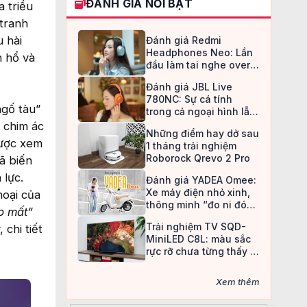
ĐÁNH GIÁ NỔI BẬT
 triều
tranh
 hài
Đánh giá Redmi
Headphones Neo: Lần
h hổ và
đầu làm tai nghe over-
ear, Redmi chọn cách đi
Đánh giá JBL Live
an toàn
780NC: Sự cá tính
ngố tàu”
trong cả ngoại hình lẫn
chất âm
, chim ác
Những điểm hay dở sau
được xem
1 tháng trải nghiệm
Roborock Qrevo 2 Pro
ã biến
 lực.
Đánh giá YADEA Omee:
Xe máy điện nhỏ xinh,
hoại của
thông minh “đo ni đóng
p mất”
giày” cho nữ sinh
Trải nghiệm TV SQD-
chi tiết
MiniLED C8L: màu sắc
rực rỡ chưa từng thấy ở
TV LCD
Xem thêm