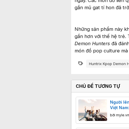
ngày. Các món đồ liên q
gắn mũ gat tí hon đã trở
Những sản phẩm này khô
gần hơn với thế hệ trẻ.
Demon Hunters
đã đánh 
món đồ pop culture mà 
Từ khóa
Huntrix Kpop Demon 
CHỦ ĐỀ TƯƠNG TỰ
Người lên
Việt Nam:
phàn nàn
bởi
myle.v
công sức