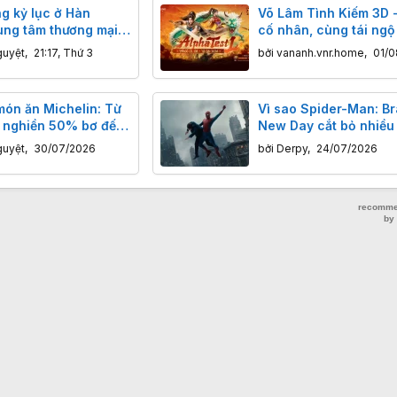
g kỷ lục ở Hàn
Võ Lâm Tình Kiếm 3D -
ung tâm thương mại
cố nhân, cùng tái ngộ
chợ truyền thống ế
3D
guyệt
,
21:17, Thứ 3
bởi
vananh.vnr.home
,
01/0
món ăn Michelin: Từ
Vì sao Spider-Man: B
y nghiền 50% bơ đến
New Day cắt bỏ nhiều
thịt' gây tò mò
diện và Shang-Chi?
guyệt
,
30/07/2026
bởi
Derpy
,
24/07/2026