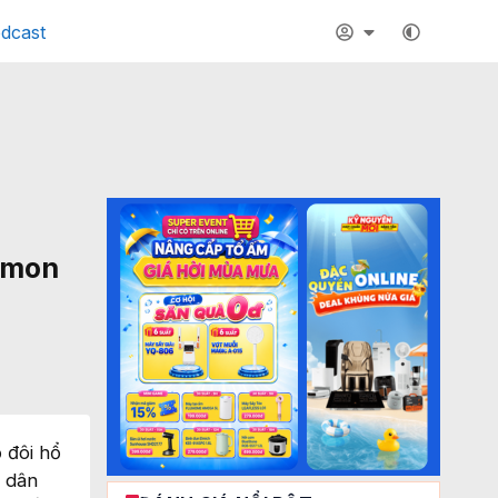
dcast
emon
 đôi hổ
h dân