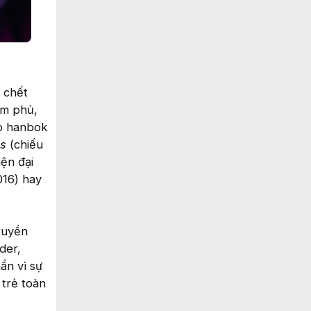
 chết
âm phủ,
áo hanbok
es
(chiếu
iện đại
16) hay
ruyền
der,
ẩn vì sự
 trẻ toàn