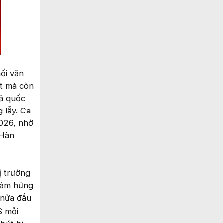
ối văn
ắt mà còn
iả quốc
 lẫy. Ca
026, nhờ
 Hàn
ị trường
cảm hứng
 nửa đầu
S mỗi