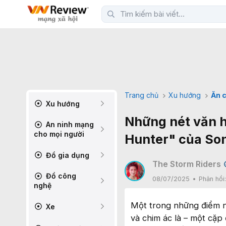
Trang chủ
Xu hướng
Ăn c
Xu hướng
Những nét văn 
An ninh mạng
cho mọi người
Hunter" của So
Đồ gia dụng
The Storm Riders
Đồ công
08/07/2025
Phản hồi
nghệ
Một trong những điểm 
Xe
và chim ác là – một cặp