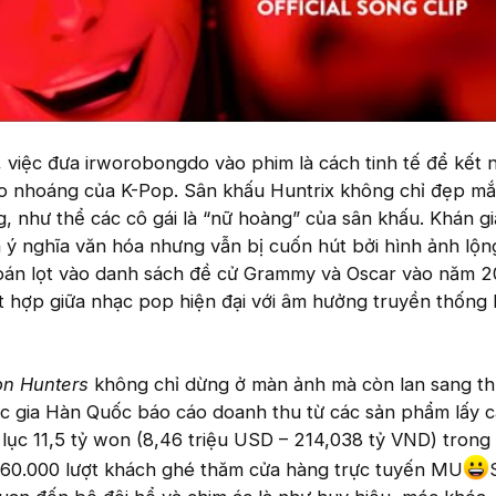
việc đưa irworobongdo vào phim là cách tinh tế để kết n
ào nhoáng của K-Pop. Sân khấu Huntrix không chỉ đẹp m
, như thể các cô gái là “nữ hoàng” của sân khấu. Khán g
 ý nghĩa văn hóa nhưng vẫn bị cuốn hút bởi hình ảnh lộng
oán lọt vào danh sách đề cử Grammy và Oscar vào năm 2
 kết hợp giữa nhạc pop hiện đại với âm hưởng truyền thống
n Hunters
không chỉ dừng ở màn ảnh mà còn lan sang th
c gia Hàn Quốc báo cáo doanh thu từ các sản phẩm lấy 
ỷ lục 11,5 tỷ won (8,46 triệu USD – 214,038 tỷ VND) trong
60.000 lượt khách ghé thăm cửa hàng trực tuyến MU