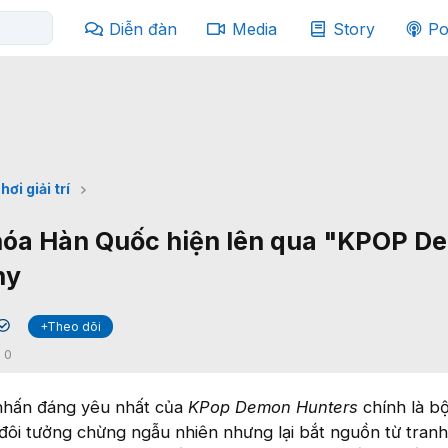
Diễn đàn
Media
Story
Po
hơi giải trí
hóa Hàn Quốc hiện lên qua "KPOP D
ny
+Theo dõi
✔
:
0
nhấn đáng yêu nhất của
KPop Demon Hunters
chính là bộ
 đôi tưởng chừng ngẫu nhiên nhưng lại bắt nguồn từ tran