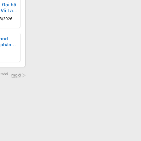
 Gọi hội
 Võ Lâm
8/2026
rand
 phản