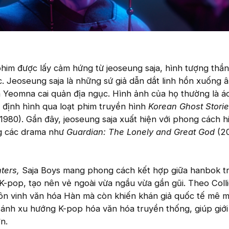
him được lấy cảm hứng từ jeoseung saja, hình tượng thần
. Jeoseung saja là những sứ giả dẫn dắt linh hồn xuống 
a Yeomna cai quản địa ngục. Hình ảnh của họ thường là 
 định hình qua loạt phim truyền hình
Korean Ghost Stori
1980). Gần đây, jeoseung saja xuất hiện với phong cách h
ng các drama như
Guardian: The Lonely and Great God
(20
ters,
Saja Boys mang phong cách kết hợp giữa hanbok t
 K-pop, tạo nên vẻ ngoài vừa ngầu vừa gần gũi. Theo Colli
tôn vinh văn hóa Hàn mà còn khiến khán giả quốc tế mê m
ánh xu hướng K-pop hóa văn hóa truyền thống, giúp giới
n.