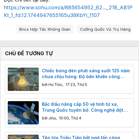
https://www.sohu.com/a/885654952_62..._218_AB1P
Kt_1_fd.12.1744947655165u39XbYI_1107
Từ khóa
Brics Hợp Tác Không Gian
Cường Quốc Vũ Trụ Hàng Đầ
CHỦ ĐỀ TƯƠNG TỰ
Chiếc bóng đèn phát sáng suốt 125 năm
chưa chịu hỏng: Độ bền khiến công
nghệ hiện đại cũng phải ngả nón
bởi
Hư Trúc
,
17:23, Thứ 5
Bắc Đẩu nâng cấp 50 vệ tinh từ xa,
Trung Quốc tuyên bố: Công nghệ đột
phá, độ chính xác centimet vượt trội
bởi
Jinu
,
10:00, Thứ 4
GPS
Tên lửa Triều Tiên bất ngờ tấn công