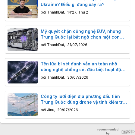
Ukraine? Điều gì đang xảy ra?
bởi
ThanhDat
,
14:27, Thứ 2
Mỹ quyết chặn công nghệ EUV, nhưng
Trung Quốc lại bất ngờ chọn một con
đường khác để phát triển chip tiên tiến
bởi
ThanhDat
,
31/07/2026
Tên lửa bị sét đánh vẫn an toàn nhờ
công nghệ chống sét đặc biệt hoạt động
ra sao?
bởi
ThanhDat
,
30/07/2026
Công ty lưới điện địa phương đầu tiên
Trung Quốc dùng drone vệ tinh kiểm tra
đường dây điện vùng núi sâu, tiết kiệm
bởi
Jinu
,
29/07/2026
thời gian kỷ lục