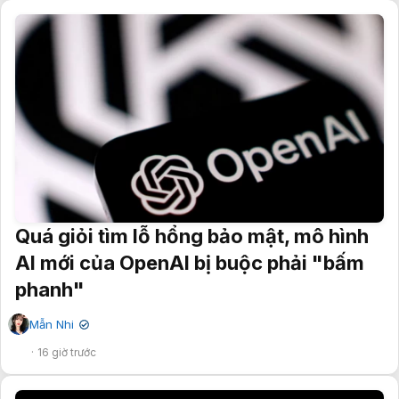
Quá giỏi tìm lỗ hổng bảo mật, mô hình
AI mới của OpenAI bị buộc phải "bấm
phanh"
Mẫn Nhi
✔
16 giờ trước