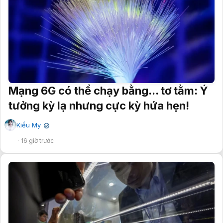
Mạng 6G có thể chạy bằng... tơ tằm: Ý
tưởng kỳ lạ nhưng cực kỳ hứa hẹn!
Kiều My
✔
16 giờ trước