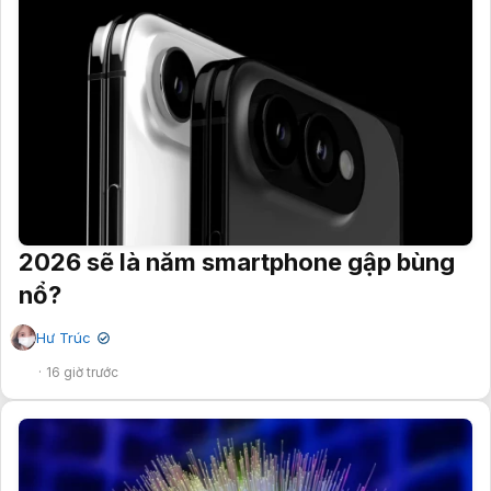
2026 sẽ là năm smartphone gập bùng
nổ?
Hư Trúc
✔
16 giờ trước