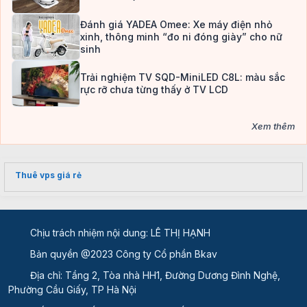
Đánh giá YADEA Omee: Xe máy điện nhỏ
xinh, thông minh “đo ni đóng giày” cho nữ
sinh
Trải nghiệm TV SQD-MiniLED C8L: màu sắc
rực rỡ chưa từng thấy ở TV LCD
Xem thêm
Thuê vps giá rẻ
Chịu trách nhiệm nội dung: LÊ THỊ HẠNH
Bản quyền @2023 Công ty Cổ phần Bkav
Địa chỉ: Tầng 2, Tòa nhà HH1, Đường Dương Đình Nghệ,
Phường Cầu Giấy, TP Hà Nội