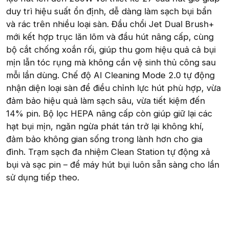
duy trì hiệu suất ổn định, dễ dàng làm sạch bụi bẩn
và rác trên nhiều loại sàn. Đầu chổi Jet Dual Brush+
mới kết hợp trục lăn lõm và đầu hút nâng cấp, cùng
bộ cắt chống xoắn rối, giúp thu gom hiệu quả cả bụi
mịn lẫn tóc rụng mà không cần vệ sinh thủ công sau
mỗi lần dùng. Chế độ AI Cleaning Mode 2.0 tự động
nhận diện loại sàn để điều chỉnh lực hút phù hợp, vừa
đảm bảo hiệu quả làm sạch sâu, vừa tiết kiệm đến
14% pin. Bộ lọc HEPA nâng cấp còn giúp giữ lại các
hạt bụi mịn, ngăn ngừa phát tán trở lại không khí,
đảm bảo không gian sống trong lành hơn cho gia
đình. Trạm sạch đa nhiệm Clean Station tự động xả
bụi và sạc pin – để máy hút bụi luôn sẵn sàng cho lần
sử dụng tiếp theo.