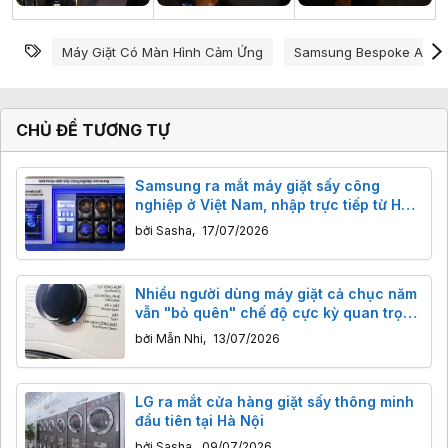
Từ khóa
Máy Giặt Có Màn Hình Cảm Ứng
Samsung Bespoke Ai
CHỦ ĐỀ TƯƠNG TỰ
Samsung ra mắt máy giặt sấy công
nghiệp ở Việt Nam, nhập trực tiếp từ Hàn
Quốc
bởi
Sasha
,
17/07/2026
Nhiều người dùng máy giặt cả chục năm
vẫn "bỏ quên" chế độ cực kỳ quan trọng
này
bởi
Mẫn Nhi
,
13/07/2026
LG ra mắt cửa hàng giặt sấy thông minh
đầu tiên tại Hà Nội
bởi
Sasha
,
09/07/2026