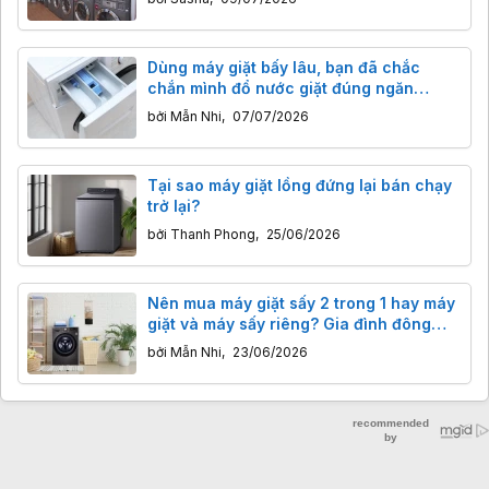
Dùng máy giặt bấy lâu, bạn đã chắc
chắn mình đổ nước giặt đúng ngăn
chưa?
bởi
Mẫn Nhi
,
07/07/2026
Tại sao máy giặt lồng đứng lại bán chạy
trở lại?
bởi
Thanh Phong
,
25/06/2026
Nên mua máy giặt sấy 2 trong 1 hay máy
giặt và máy sấy riêng? Gia đình đông
người coi chừng hụt hẫng
bởi
Mẫn Nhi
,
23/06/2026