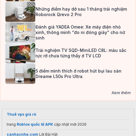
Những điểm hay dở sau 1 tháng trải nghiệm
Roborock Qrevo 2 Pro
Đánh giá YADEA Omee: Xe máy điện nhỏ
xinh, thông minh “đo ni đóng giày” cho nữ
sinh
Trải nghiệm TV SQD-MiniLED C8L: màu sắc
rực rỡ chưa từng thấy ở TV LCD
5 điểm mình thích ở robot hút bụi lau sàn
Dreame L50s Pro Ultra
Xem thêm
Thuê vps giá rẻ
trang
Roblox quốc tế APK
cập nhật mới 2026
canhacnhe.com
Lời Bài Hát