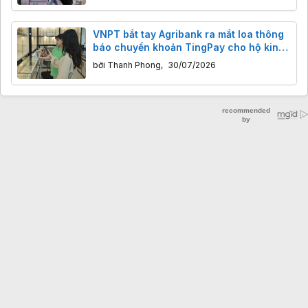
VNPT bắt tay Agribank ra mắt loa thông
báo chuyển khoản TingPay cho hộ kinh
doanh
bởi
Thanh Phong
,
30/07/2026