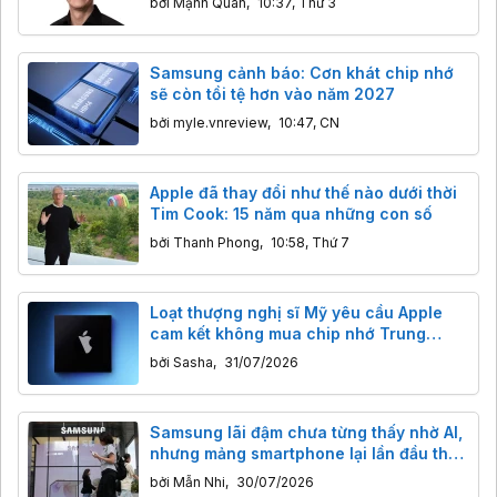
bởi
Mạnh Quân
,
10:37, Thứ 3
Samsung cảnh báo: Cơn khát chip nhớ
sẽ còn tồi tệ hơn vào năm 2027
bởi
myle.vnreview
,
10:47, CN
Apple đã thay đổi như thế nào dưới thời
Tim Cook: 15 năm qua những con số
bởi
Thanh Phong
,
10:58, Thứ 7
Loạt thượng nghị sĩ Mỹ yêu cầu Apple
cam kết không mua chip nhớ Trung
Quốc
bởi
Sasha
,
31/07/2026
Samsung lãi đậm chưa từng thấy nhờ AI,
nhưng mảng smartphone lại lần đầu thua
lỗ
bởi
Mẫn Nhi
,
30/07/2026