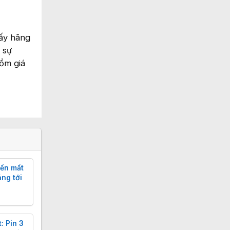
hấy hãng
 sự
ồm giá
iến mất
áng tới
: Pin 3