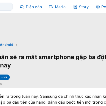
Diễn đàn
Media
Story
Po
Android
ận sẽ ra mắt smartphone gập ba độ
 nay
o dõi
:
0
iễn ra trong tuần này, Samsung đã chính thức xác nhận 
gập ba đầu tiên của hãng, đánh dấu bước tiến mới trong 