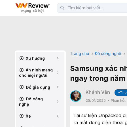
Trang chủ
Đồ công nghệ
Xu hướng
Samsung xác nh
An ninh mạng
cho mọi người
ngay trong năm
Đồ gia dụng
Khánh Vân
+The
Đồ công
25/01/2025
Phản hồi
nghệ
Tại sự kiện Unpacked d
Xe
ra mắt dòng điện thoại 