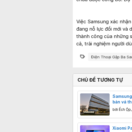
Việc Samsung xác nhận 
đang nỗ lực đổi mới và d
thành công của những s
cả, trải nghiệm người d
Từ khóa
Điện Thoại Gập Ba S
CHỦ ĐỀ TƯƠNG TỰ
Samsung 
bản vá t
phục 56 
bởi
Ếch Ộp
Galaxy.
Xiaomi P