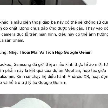
 khác là mẫu điện thoại gập ba này có thể sẽ không sử dụ
h do chất lượng chưa đáp ứng được yêu cầu. Thay vào đ
ế camera đục lỗ trên màn hình, điều này có thể ảnh hưởn
ủa sản phẩm.
ng: Nhẹ, Thoải Mái Và Tích Hợp Google Gemini
cked, Samsung đã giới thiệu mẫu kính thực tế ảo mới, tư
Sản phẩm này là kết quả của dự án Moohan, hợp tác giữa
lcomm. Kính sẽ chạy hệ điều hành Android XR, hoạt độ
e và hỗ trợ trợ lý ảo Google Gemini.