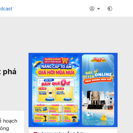
dcast
t phá
kế hoạch
công