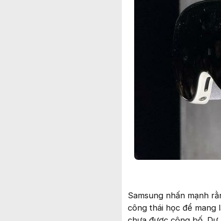
Samsung nhấn mạnh rằng
công thái học để mang l
chưa được công bố. Dự k