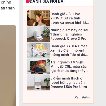
ĐÁNH GIÁ NỔI BẬT
 chính
ại triển
Đánh giá JBL Live
780NC: Sự cá tính
trong cả ngoại hình lẫn
chất âm
Những điểm hay dở sau
1 tháng trải nghiệm
Roborock Qrevo 2 Pro
Đánh giá YADEA Omee:
Xe máy điện nhỏ xinh,
thông minh “đo ni đóng
giày” cho nữ sinh
Trải nghiệm TV SQD-
MiniLED C8L: màu sắc
rực rỡ chưa từng thấy ở
TV LCD
5 điểm mình thích ở
robot hút bụi lau sàn
Dreame L50s Pro Ultra
Xem thêm