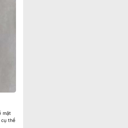
ề mặt
 cụ thể