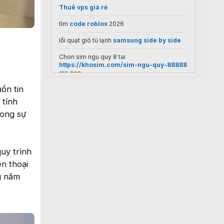
Thuê vps giá rẻ
tìm
code roblox
2026
lỗi quạt gió tủ lạnh
samsung side by side
Chon sim ngu quy 8 tai
https://khosim.com/sim-ngu-quy-88888
gia goc
ồn tin
 tính
rong sự
uy trình
ện thoại
g năm