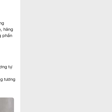
ng
ó, hãng
g phần
ơng tự
ng tương