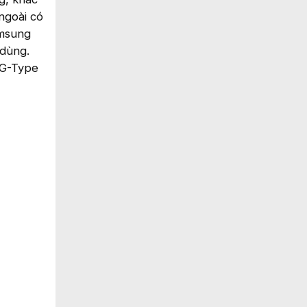
ngoài có
amsung
 dùng.
 G-Type