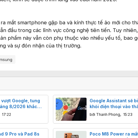
ra mắt smartphone gập ba và kính thực tế ảo mới cho t
ẫn đầu trong các lĩnh vực công nghệ tiên tiến. Tuy nhiên,
ản phẩm này vẫn còn phụ thuộc vào nhiều yếu tố, bao g
ùng và sự đón nhận của thị trường.
amsung
vượt Google, tung
Google Assistant sẽ b
háng 8/2026 khắc
khỏi điện thoại vào th
lỗ hổng bảo mật trên
,
17:22
bởi
Thanh Phong
,
15:23
ad 9 Pro và Pad 8s
Poco M8 Power ra mắt