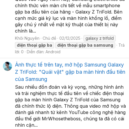
chính thức vén màn chi tiết về mẫu smartphone
gập ba đầu tiên của hãng - Galaxy Z TriFold. Bên
cạnh mức giá kỷ lục và màn hình khổng lồ, điểm
gây chú ý nhất về mặt kỹ thuật của thiết bị này
chính là...
Khôi Nguyên
Chủ đề
02/12/2025
galaxy z trifold
điện
thoại
gập
ba
điện
thoại
gập
ba
samsung
Trả
lời: 0
Diễn đàn:
Android
Ảnh thực tế trên tay, mở hộp Samsung Galaxy
Z TriFold: "Quái vật" gập ba màn hình đầu tiên
của Samsung
Sau nhiều đồn đoán và kỳ vọng, những hình ảnh
và trải nghiệm thực tế đầu tiên về chiếc điện thoại
gập ba màn hình Galaxy Z TriFold của Samsung
đã chính thức lộ diện. Thông qua video mở hộp và
đánh giá nhanh từ kênh YouTube công nghệ hàng
đầu thế giới MrWhosetheboss, chúng ta đã có cái
nhìn cận...