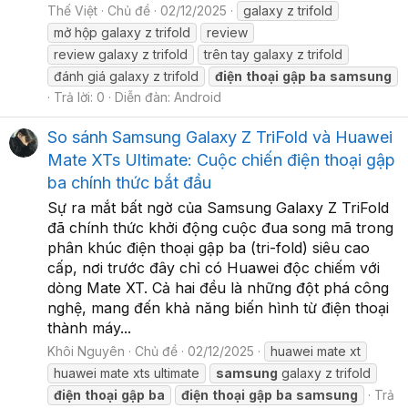
Thế Việt
Chủ đề
02/12/2025
galaxy z trifold
mở hộp galaxy z trifold
review
review galaxy z trifold
trên tay galaxy z trifold
đánh giá galaxy z trifold
điện
thoại
gập
ba
samsung
Trả lời: 0
Diễn đàn:
Android
So sánh Samsung Galaxy Z TriFold và Huawei
Mate XTs Ultimate: Cuộc chiến điện thoại gập
ba chính thức bắt đầu
Sự ra mắt bất ngờ của Samsung Galaxy Z TriFold
đã chính thức khởi động cuộc đua song mã trong
phân khúc điện thoại gập ba (tri-fold) siêu cao
cấp, nơi trước đây chỉ có Huawei độc chiếm với
dòng Mate XT. Cả hai đều là những đột phá công
nghệ, mang đến khả năng biến hình từ điện thoại
thành máy...
Khôi Nguyên
Chủ đề
02/12/2025
huawei mate xt
huawei mate xts ultimate
samsung
galaxy z trifold
điện
thoại
gập
ba
điện
thoại
gập
ba
samsung
Trả