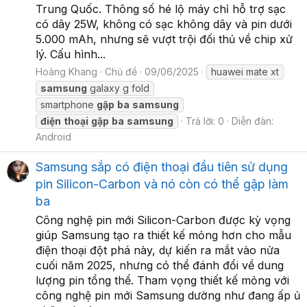
Trung Quốc. Thông số hé lộ máy chỉ hỗ trợ sạc
có dây 25W, không có sạc không dây và pin dưới
5.000 mAh, nhưng sẽ vượt trội đối thủ về chip xử
lý. Cấu hình...
Hoàng Khang
Chủ đề
09/06/2025
huawei mate xt
samsung
galaxy g fold
smartphone
gập
ba
samsung
điện
thoại
gập
ba
samsung
Trả lời: 0
Diễn đàn:
Android
Samsung sắp có điện thoại đầu tiên sử dụng
pin Silicon-Carbon và nó còn có thể gập làm
ba
Công nghệ pin mới Silicon-Carbon được kỳ vọng
giúp Samsung tạo ra thiết kế mỏng hơn cho mẫu
điện thoại đột phá này, dự kiến ra mắt vào nửa
cuối năm 2025, nhưng có thể đánh đổi về dung
lượng pin tổng thể. Tham vọng thiết kế mỏng với
công nghệ pin mới Samsung dường như đang ấp ủ