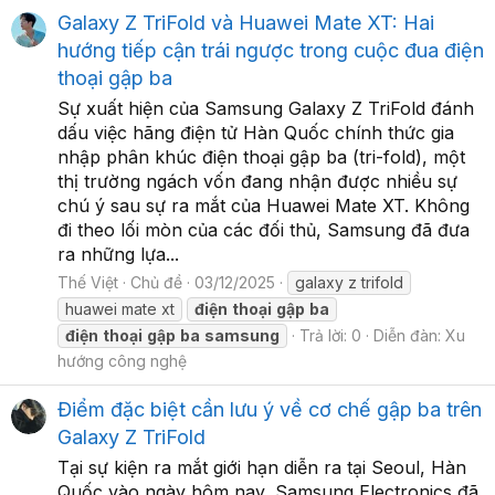
Galaxy Z TriFold và Huawei Mate XT: Hai
hướng tiếp cận trái ngược trong cuộc đua điện
thoại gập ba
Sự xuất hiện của Samsung Galaxy Z TriFold đánh
dấu việc hãng điện tử Hàn Quốc chính thức gia
nhập phân khúc điện thoại gập ba (tri-fold), một
thị trường ngách vốn đang nhận được nhiều sự
chú ý sau sự ra mắt của Huawei Mate XT. Không
đi theo lối mòn của các đối thủ, Samsung đã đưa
ra những lựa...
Thế Việt
Chủ đề
03/12/2025
galaxy z trifold
huawei mate xt
điện
thoại
gập
ba
điện
thoại
gập
ba
samsung
Trả lời: 0
Diễn đàn:
Xu
hướng công nghệ
Điểm đặc biệt cần lưu ý về cơ chế gập ba trên
Galaxy Z TriFold
Tại sự kiện ra mắt giới hạn diễn ra tại Seoul, Hàn
Quốc vào ngày hôm nay, Samsung Electronics đã