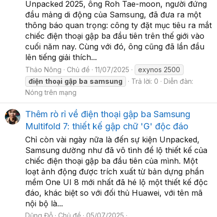
Unpacked 2025, ông Roh Tae-moon, người đứng
đầu mảng di động của Samsung, đã đưa ra một
thông báo quan trọng: công ty đặt mục tiêu ra mắt
chiếc điện thoại gập ba đầu tiên trên thế giới vào
cuối năm nay. Cùng với đó, ông cũng đã lần đầu
lên tiếng giải thích...
Thảo Nông
Chủ đề
11/07/2025
exynos 2500
điện
thoại
gập
ba
samsung
Trả lời: 0
Diễn đàn:
Nóng trên mạng
Thêm rò rỉ về điện thoại gập ba Samsung
Multifold 7: thiết kế gập chữ 'G' độc đáo
Chỉ còn vài ngày nữa là đến sự kiện Unpacked,
Samsung dường như đã vô tình để lộ thiết kế của
chiếc điện thoại gập ba đầu tiên của mình. Một
loạt ảnh động được trích xuất từ bản dựng phần
mềm One UI 8 mới nhất đã hé lộ một thiết kế độc
đáo, khác biệt so với đối thủ Huawei, với tên mã
nội bộ là...
Dũng Đỗ
Chủ đề
05/07/2025