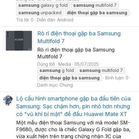
samsung
galaxy g fold
samsung
multifold 7
samsung
unpacked
điện
thoại
gập
ba
samsung
Trả lời: 0
Diễn đàn:
Android
Rò rỉ điện thoại gập ba Samsung
Multifold 7
Rò rỉ điện thoại gập ba Samsung
Multifold 7
Dũng Đỗ
Media
05/07/2025
samsung
g fold
samsung
multifold 7
điện
thoại
gập
ba
samsung
Bình luận: 0
Danh mục: Chung
Lộ cấu hình smartphone gập ba đầu tiên của
Samsung: Sạc chậm hơn, pin nhỏ hơn nhưng
có "vũ khí bí mật" để đấu Huawei Mate XT
Một mẫu điện thoại Samsung với mã model SM-
F9680, được cho là chiếc Galaxy G Fold gập ba,
vừa xuất hiện trên trang chứng nhận 3C của