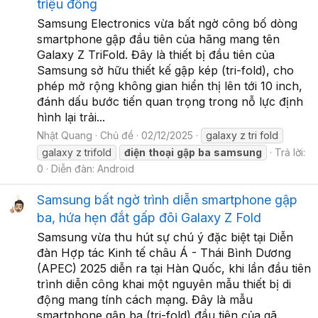
triệu đồng
Samsung Electronics vừa bất ngờ công bố dòng
smartphone gập đầu tiên của hãng mang tên
Galaxy Z TriFold. Đây là thiết bị đầu tiên của
Samsung sở hữu thiết kế gập kép (tri-fold), cho
phép mở rộng không gian hiển thị lên tới 10 inch,
đánh dấu bước tiến quan trọng trong nỗ lực định
hình lại trải...
Nhật Quang
Chủ đề
02/12/2025
galaxy z tri fold
galaxy z trifold
điện
thoại
gập
ba
samsung
Trả lời:
0
Diễn đàn:
Android
Samsung bất ngờ trình diễn smartphone gập
ba, hứa hẹn đắt gấp đôi Galaxy Z Fold
Samsung vừa thu hút sự chú ý đặc biệt tại Diễn
đàn Hợp tác Kinh tế châu Á - Thái Bình Dương
(APEC) 2025 diễn ra tại Hàn Quốc, khi lần đầu tiên
trình diễn công khai một nguyên mẫu thiết bị di
động mang tính cách mạng. Đây là mẫu
smartphone gập ba (tri-fold) đầu tiên của gã