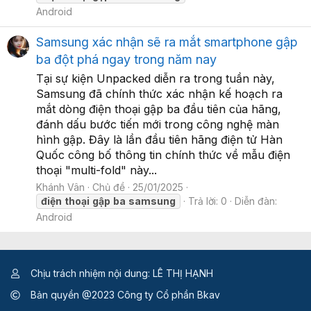
Android
Samsung xác nhận sẽ ra mắt smartphone gập
ba đột phá ngay trong năm nay
Tại sự kiện Unpacked diễn ra trong tuần này,
Samsung đã chính thức xác nhận kế hoạch ra
mắt dòng điện thoại gập ba đầu tiên của hãng,
đánh dấu bước tiến mới trong công nghệ màn
hình gập. Đây là lần đầu tiên hãng điện tử Hàn
Quốc công bố thông tin chính thức về mẫu điện
thoại "multi-fold" này...
Khánh Vân
Chủ đề
25/01/2025
điện
thoại
gập
ba
samsung
Trả lời: 0
Diễn đàn:
Android
Chịu trách nhiệm nội dung: LÊ THỊ HẠNH
Bản quyền @2023 Công ty Cổ phần Bkav