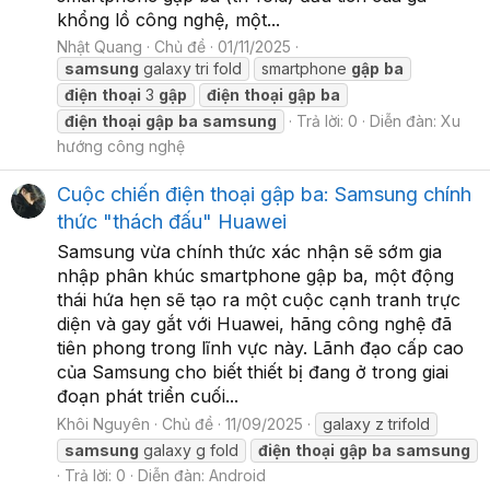
khổng lồ công nghệ, một...
Nhật Quang
Chủ đề
01/11/2025
samsung
galaxy tri fold
smartphone
gập
ba
điện
thoại
3
gập
điện
thoại
gập
ba
điện
thoại
gập
ba
samsung
Trả lời: 0
Diễn đàn:
Xu
hướng công nghệ
Cuộc chiến điện thoại gập ba: Samsung chính
thức "thách đấu" Huawei
Samsung vừa chính thức xác nhận sẽ sớm gia
nhập phân khúc smartphone gập ba, một động
thái hứa hẹn sẽ tạo ra một cuộc cạnh tranh trực
diện và gay gắt với Huawei, hãng công nghệ đã
tiên phong trong lĩnh vực này. Lãnh đạo cấp cao
của Samsung cho biết thiết bị đang ở trong giai
đoạn phát triển cuối...
Khôi Nguyên
Chủ đề
11/09/2025
galaxy z trifold
samsung
galaxy g fold
điện
thoại
gập
ba
samsung
Trả lời: 0
Diễn đàn:
Android