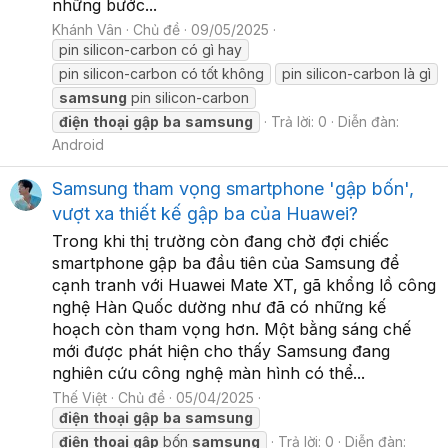
những bước...
Khánh Vân
Chủ đề
09/05/2025
pin silicon-carbon có gì hay
pin silicon-carbon có tốt không
pin silicon-carbon là gì
samsung
pin silicon-carbon
điện
thoại
gập
ba
samsung
Trả lời: 0
Diễn đàn:
Android
Samsung tham vọng smartphone 'gập bốn',
vượt xa thiết kế gập ba của Huawei?
Trong khi thị trường còn đang chờ đợi chiếc
smartphone gập ba đầu tiên của Samsung để
cạnh tranh với Huawei Mate XT, gã khổng lồ công
nghệ Hàn Quốc dường như đã có những kế
hoạch còn tham vọng hơn. Một bằng sáng chế
mới được phát hiện cho thấy Samsung đang
nghiên cứu công nghệ màn hình có thể...
Thế Việt
Chủ đề
05/04/2025
điện
thoại
gập
ba
samsung
điện
thoại
gập
bốn
samsung
Trả lời: 0
Diễn đàn: