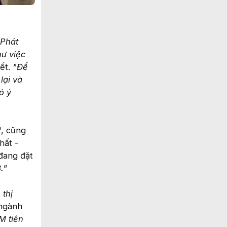
 Phát
ư việc
ết.
"Để
lại và
ó ý
", cũng
hất -
đang đặt
."
 thị
 ngành
M tiên