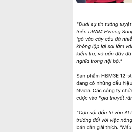
"Dưới sự tin tưởng tuy
triển DRAM Hwang Sang-
'gõ vào cây cầu đá nhiề
không lặp lại sai lầm vớ
kiểm tra, và gần đây đã
nghĩa trong nội bộ."
Sản phẩm HBM3E 12-stac
đang có những dấu hiệu 
Nvidia. Các công ty ch
cược vào "
giả thuyết r
"Cơn sốt đầu tư vào AI 
trường đối với việc nâ
bán dẫn giải thích.
"Nếu