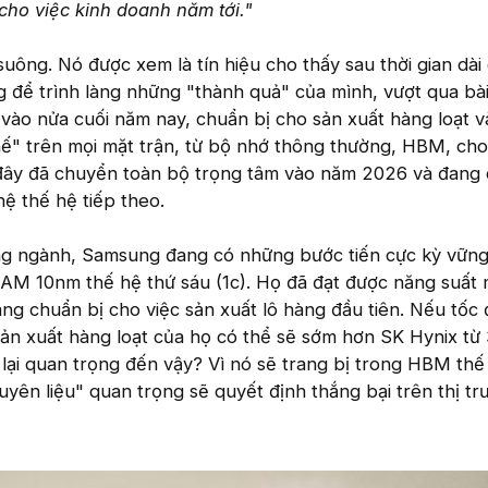
cho việc kinh doanh năm tới."
 suông. Nó được xem là tín hiệu cho thấy sau thời gian dà
 để trình làng những "thành quả" của mình, vượt qua bài
 vào nửa cuối năm nay, chuẩn bị cho sản xuất hàng loạt 
thế" trên mọi mặt trận, từ bộ nhớ thông thường, HBM, ch
đây đã chuyển toàn bộ trọng tâm vào năm 2026 và đang
ệ thế hệ tiếp theo.
ng ngành, Samsung đang có những bước tiến cực kỳ vữn
RAM 10nm thế hệ thứ sáu (1c). Họ đã đạt được năng suất 
g chuẩn bị cho việc sản xuất lô hàng đầu tiên. Nếu tốc 
 sản xuất hàng loạt của họ có thể sẽ sớm hơn SK Hynix từ
lại quan trọng đến vậy? Vì nó sẽ trang bị trong HBM thế
yên liệu" quan trọng sẽ quyết định thắng bại trên thị tr