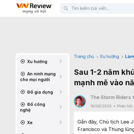
Trang chủ
Xu hướng
Làm
Xu hướng
Sau 1-2 năm khủ
An ninh mạng
cho mọi người
mạnh mẽ vào n
Đồ gia dụng
The Storm Riders
Đồ công
19/08/2025
Phản hồi
nghệ
Gần đây, Chủ tịch Lee J
Xe
Francisco và Thung lũng 