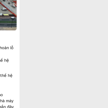
hoản lỗ
hế hệ
 thế hệ
ho
nhà máy
gần đây