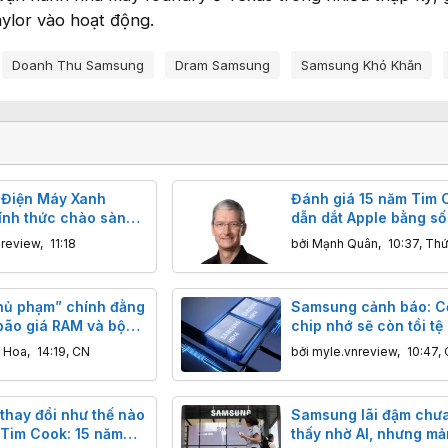
ylor vào hoạt động.
Doanh Thu Samsung
Dram Samsung
Samsung Khó Khăn
 Điện Máy Xanh
Đánh giá 15 năm Tim 
ính thức chào sàn
dẫn dắt Apple bằng số 
 thương vụ IPO tỷ đô
nreview
,
11:18
bởi
Mạnh Quân
,
10:37, Thứ
thủ phạm” chính đằng
Samsung cảnh báo: C
bão giá RAM và bộ
chip nhớ sẽ còn tồi tệ
 cầu
năm 2027
n Hoa
,
14:19, CN
bởi
myle.vnreview
,
10:47,
thay đổi như thế nào
Samsung lãi đậm chưa
 Tim Cook: 15 năm
thấy nhờ AI, nhưng m