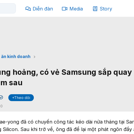
Diễn đàn
Media
Story
 ăn kinh doanh
ng hoảng, có vẻ Samsung sắp quay t
ăm sau
+Theo dõi
✔
:
0
ae-yong đã có chuyến công tác kéo dài nửa tháng tại Sa
Silicon. Sau khi trở về, ông đã để lại một phát ngôn đầy 