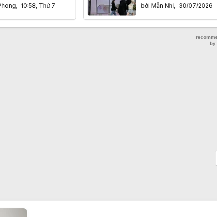
g con số
smartphone lại lần đầu
Phong
,
10:58, Thứ 7
bởi
Mẫn Nhi
,
30/07/2026