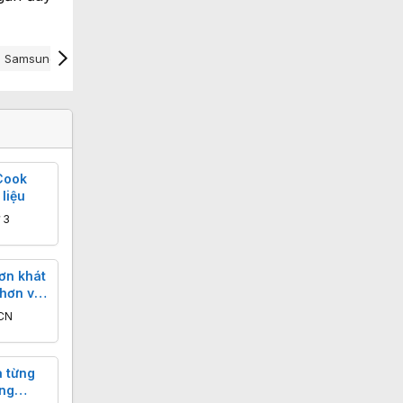
Samsung Khủng Hoảng
Thuế Quan Trump
Cook
liệu
 3
ơn khát
 hơn vào
 CN
 từng
ảng