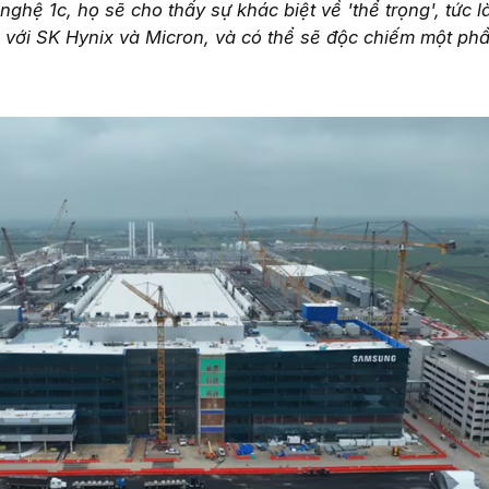
nghệ 1c, họ sẽ cho thấy sự khác biệt về 'thể trọng', tức 
so với SK Hynix và Micron, và có thể sẽ độc chiếm một phầ