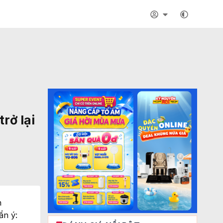
rở lại
n
ẩn ý: