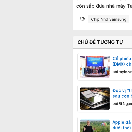
còn sắp đưa nhà máy Ta
Từ khóa
Chip Nhớ Samsung
CHỦ ĐỀ TƯƠNG TỰ
Cổ phiếu
(DMX) ch
HOSE sau
bởi
myle.v
Đọc vị “
sau cơn 
nhớ toàn
bởi
Bỉ Ngạ
Apple đã 
dưới thời