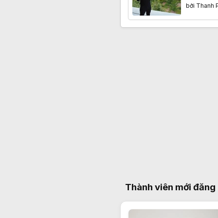
qua nhữn
bởi
Thanh 
Thành viên mới đăng