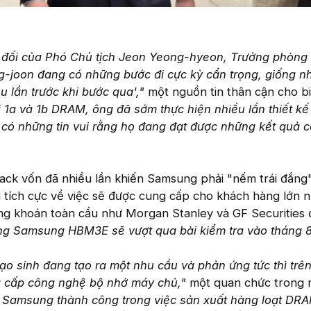
ệt đối của Phó Chủ tịch Jeon Yeong-hyeon, Trưởng phòng
joon đang có những bước đi cực kỳ cẩn trọng, giống nh
u lần trước khi bước qua',"
một nguồn tin thân cận cho bi
i 1a và 1b DRAM, ông đã sớm thực hiện nhiều lần thiết kế 
 có những tin vui rằng họ đang đạt được những kết quả c
k vốn đã nhiều lần khiến Samsung phải "nếm trái đắng
tích cực về việc sẽ được cung cấp cho khách hàng lớn n
ứng khoán toàn cầu như Morgan Stanley và GF Securities 
ằng Samsung HBM3E sẽ vượt qua bài kiểm tra vào tháng 8
tạo sinh đang tạo ra một nhu cầu và phản ứng tức thì trên
ng cấp công nghệ bộ nhớ máy chủ,"
một quan chức trong
 Samsung thành công trong việc sản xuất hàng loạt DRA