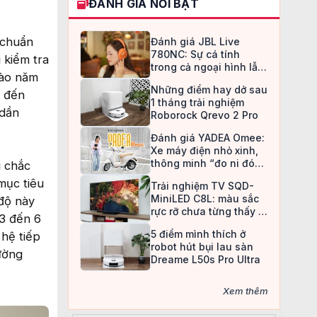
ĐÁNH GIÁ NỔI BẬT
i chuẩn
Đánh giá JBL Live
780NC: Sự cá tính
 kiểm tra
trong cả ngoại hình lẫn
vào năm
chất âm
Những điểm hay dở sau
o đến
1 tháng trải nghiệm
 dần
Roborock Qrevo 2 Pro
Đánh giá YADEA Omee:
Xe máy điện nhỏ xinh,
thông minh “đo ni đóng
g chắc
giày” cho nữ sinh
mục tiêu
Trải nghiệm TV SQD-
MiniLED C8L: màu sắc
độ này
rực rỡ chưa từng thấy ở
 3 đến 6
TV LCD
5 điểm mình thích ở
 hệ tiếp
robot hút bụi lau sàn
ường
Dreame L50s Pro Ultra
Xem thêm