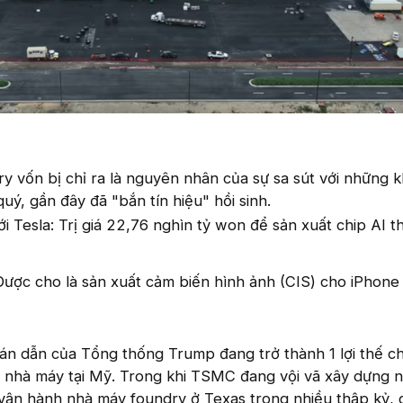
 vốn bị chỉ ra là nguyên nhân của sự sa sút với những k
uý, gần đây đã "bắn tín hiệu" hồi sinh.
i Tesla: Trị giá 22,76 nghìn tỷ won để sản xuất chip AI t
ược cho là sản xuất cảm biến hình ảnh (CIS) cho iPhone
án dẫn của Tổng thống Trump đang trở thành 1 lợi thế c
 nhà máy tại Mỹ. Trong khi TSMC đang vội vã xây dựng 
vận hành nhà máy foundry ở Texas trong nhiều thập kỷ, 