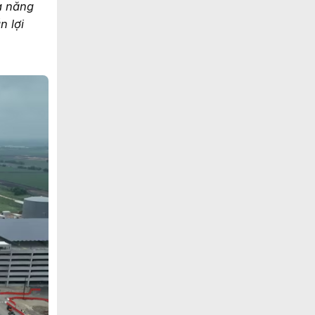
là năng
n lợi