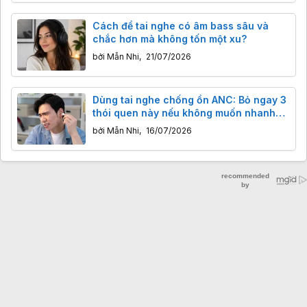
Cách để tai nghe có âm bass sâu và
chắc hơn mà không tốn một xu?
bởi
Mẫn Nhi
,
21/07/2026
Dùng tai nghe chống ồn ANC: Bỏ ngay 3
thói quen này nếu không muốn nhanh
hỏng tai nghe và hại thính lực
bởi
Mẫn Nhi
,
16/07/2026