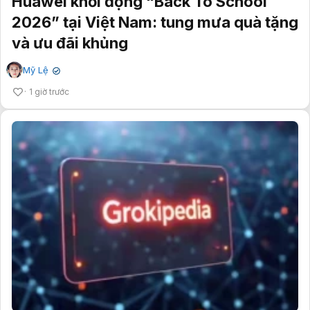
Huawei khởi động “Back To School
2026” tại Việt Nam: tung mưa quà tặng
và ưu đãi khủng
Mỹ Lệ
✔
1 giờ trước