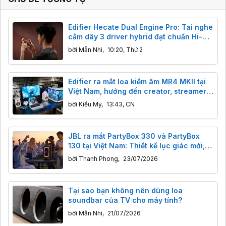
Edifier Hecate Dual Engine Pro: Tai nghe
cắm dây 3 driver hybrid đạt chuẩn Hi-
Res Audio cho game thủ, giá chỉ hơn
bởi
Mẫn Nhi
,
10:20, Thứ 2
700k
Edifier ra mắt loa kiểm âm MR4 MKII tại
Việt Nam, hướng đến creator, streamer
và game thủ
bởi
Kiều My
,
13:43, CN
JBL ra mắt PartyBox 330 và PartyBox
130 tại Việt Nam: Thiết kế lục giác mới,
tích hợp công nghệ AI Sound Boost
bởi
Thanh Phong
,
23/07/2026
Tại sao bạn không nên dùng loa
soundbar của TV cho máy tính?
bởi
Mẫn Nhi
,
21/07/2026