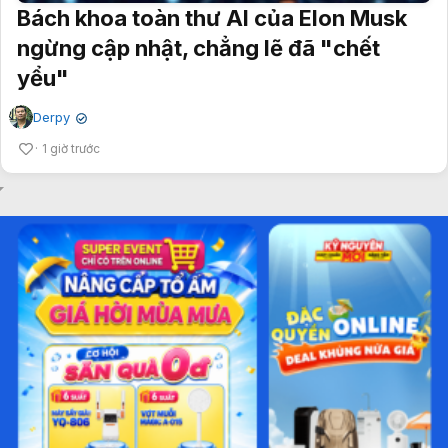
Bách khoa toàn thư AI của Elon Musk
ngừng cập nhật, chẳng lẽ đã "chết
yểu"
Derpy
✔
1 giờ trước