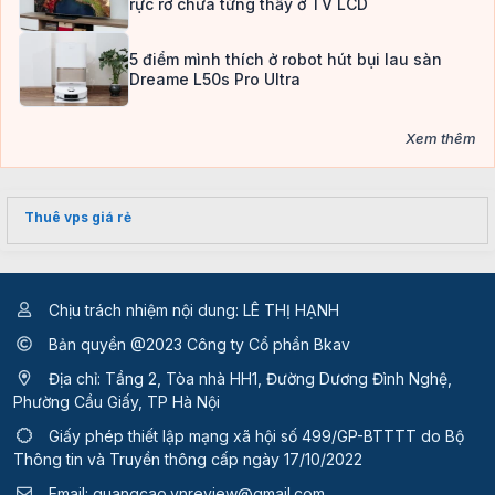
rực rỡ chưa từng thấy ở TV LCD
5 điểm mình thích ở robot hút bụi lau sàn
Dreame L50s Pro Ultra
Xem thêm
Thuê vps giá rẻ
Chịu trách nhiệm nội dung: LÊ THỊ HẠNH
Bản quyền @2023 Công ty Cổ phần Bkav
Địa chỉ: Tầng 2, Tòa nhà HH1, Đường Dương Đình Nghệ,
Phường Cầu Giấy, TP Hà Nội
Giấy phép thiết lập mạng xã hội số 499/GP-BTTTT
do Bộ
Thông tin và Truyền thông cấp ngày 17/10/2022
Email:
quangcao.vnreview@gmail.com