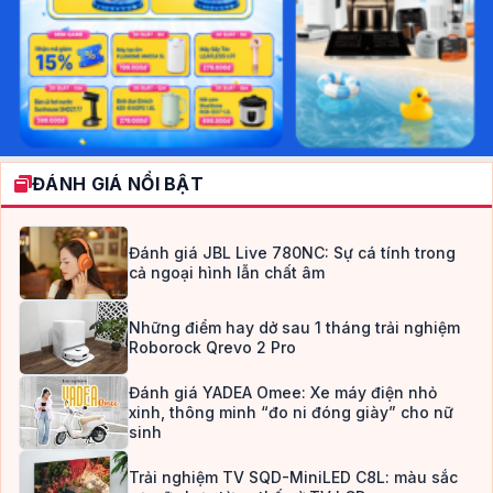
ĐÁNH GIÁ NỔI BẬT
Đánh giá JBL Live 780NC: Sự cá tính trong
cả ngoại hình lẫn chất âm
Những điểm hay dở sau 1 tháng trải nghiệm
Roborock Qrevo 2 Pro
Đánh giá YADEA Omee: Xe máy điện nhỏ
xinh, thông minh “đo ni đóng giày” cho nữ
sinh
Trải nghiệm TV SQD-MiniLED C8L: màu sắc