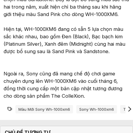
hai trong năm, xuất hiện chỉ ba tháng sau khi hãng
giới thiệu màu Sand Pink cho dòng WH-1000XM6.
Hiện tại, WH-1000XM6 đang có sẵn 5 lựa chọn màu
sắc khác nhau, bao gồm Đen (Black), Bạc bạch kim
(Platinum Silver), Xanh đêm (Midnight) cùng hai màu
được bổ sung sau là Sand Pink và Sandstone.
Ngoài ra, Sony cũng đã mang chế độ chơi game
chuyên dụng lên WH-1000XM6 vào cuối tháng 6,
đồng thời cung cấp một bản cập nhật tương đương
cho dòng sản phẩm The ColleXion.
Từ khóa
Màu Mới Sony Wh-1000xm6
Sony Wh-1000xm6
Tai 
CHỦ ĐỀ TƯƠNG TỰ