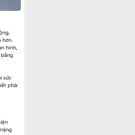
ộng,
o hơn.
àn hình,
 bằng
i sức
iết phải
tiện
 nặng