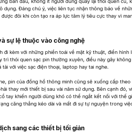
ứng ban đầu, không ít người dùng quay lại thói quen cũ, 
ô dụng. Đáng chú ý, việc liên tục nhận thông báo về nh
được đôi khi còn tạo ra áp lực tâm lý tiêu cực thay vì man
và sự lệ thuộc vào công nghệ​
 đi kèm với những phiền toái về mặt kỹ thuật, điển hình 
 trì thói quen sạc pin thường xuyên, điều này gây không í
tải với việc sạc điện thoại, laptop hay tai nghe.
e, pin của đồng hồ thông minh cũng sẽ xuống cấp theo 
hải thay mới thiết bị sau vài năm sử dụng. Bên cạnh đó, 
cổ tay khiến người dùng khó có thể ngắt kết nối với thế gi
trạng căng thẳng kéo dài và mất đi sự tự nguyện trong việ
h sang các thiết bị tối giản​