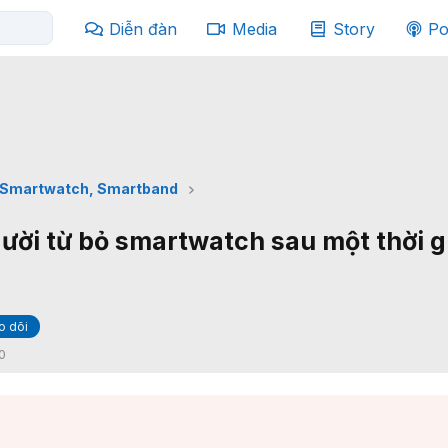
Diễn đàn
Media
Story
Po
Smartwatch, Smartband
gười từ bỏ smartwatch sau một thời g
o dõi
0