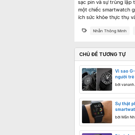
sạc pin và sự trùng lặp 
một chiếc smartwatch giờ
ích sức khỏe thực thụ v
Từ khóa
Nhẫn Thông Minh
CHỦ ĐỀ TƯƠNG TỰ
Vì sao G
người trẻ
đồng hồ 
bởi
vananh
Sự thật p
smartwat
cứng chư
bởi
Mẫn Nh
đã "khai 