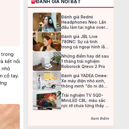
ĐÁNH GIÁ NỔI BẬT
Đánh giá Redmi
Headphones Neo: Lần
đầu làm tai nghe over-
ear, Redmi chọn cách đi
Đánh giá JBL Live
an toàn
780NC: Sự cá tính
trong cả ngoại hình lẫn
chất âm
 trong
Những điểm hay dở sau
à kết nối
1 tháng trải nghiệm
Roborock Qrevo 2 Pro
g nhỏ
n cổ tay.
Đánh giá YADEA Omee:
Xe máy điện nhỏ xinh,
ững
thông minh “đo ni đóng
giày” cho nữ sinh
Trải nghiệm TV SQD-
MiniLED C8L: màu sắc
rực rỡ chưa từng thấy ở
TV LCD
Xem thêm