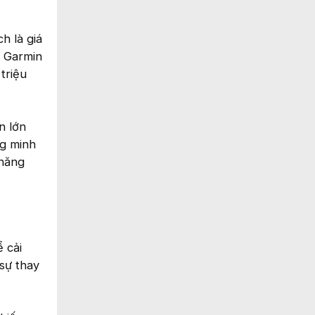
h là giá
y Garmin
triệu
n lớn
ng minh
 năng
 cải
 sự thay