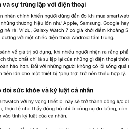
và sự trùng lặp với điện thoại​
 nhân chính khiến người dùng đắn đo khi mua smartwatc
 những thương hiệu lớn như Apple, Samsung, Google ha
 hề rẻ. Ví dụ, Galaxy Watch 7 có giá khởi điểm khoảng 5 
 đương với một chiếc điện thoại Android tầm trung.
sánh về giá trị sử dụng, khi nhiều người nhận ra rằng phầ
h thực chất chỉ là sự lặp lại của những gì điện thoại thô
oàn hảo hơn. Đối với những người không có lối sống quá
 tiền lớn cho một thiết bị 'phụ trợ' trở nên thiếu hợp lý.
 dõi sức khỏe và kỷ luật cá nhân​
rtwatch với hy vọng thiết bị này sẽ trở thành động lực để
n, thực tế cho thấy đồng hồ chỉ là công cụ đo lường, còn
 vào tính kỷ luật của cá nhân.