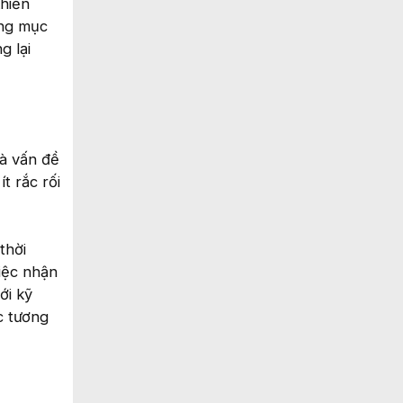
khiến
ững mục
g lại
là vấn đề
t rắc rối
thời
việc nhận
ới kỹ
c tương