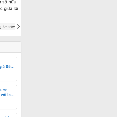
h sở hữu
 giữa lợi
g Smartwatch
Đồng Hồ Thông Minh
iá 85
 đồ
ium:
với loạt
 cập