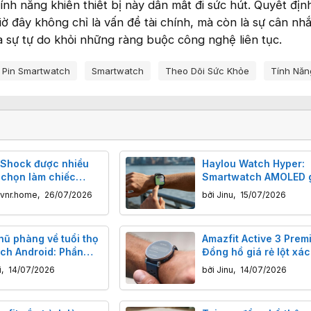
tính năng khiến thiết bị này dần mất đi sức hút. Quyết địn
 đây không chỉ là vấn đề tài chính, mà còn là sự cân nhắc
à sự tự do khỏi những ràng buộc công nghệ liên tục.
Pin Smartwatch
Smartwatch
Theo Dõi Sức Khỏe
Tính Năn
-Shock được nhiều
Haylou Watch Hyper:
 chọn làm chiếc
Smartwatch AMOLED g
đầu tiên?
USD, pin 18 ngày, bản
.vnr.home
,
26/07/2026
bởi
Jinu
,
15/07/2026
ngoại tuyến
hũ phàng về tuổi thọ
Amazfit Active 3 Prem
ch Android: Phần
Đồng hồ giá rẻ lột xác 
a hỏng, phần mềm
tính năng cao cấp sau
i
,
14/07/2026
bởi
Jinu
,
14/07/2026
tử"
nhật