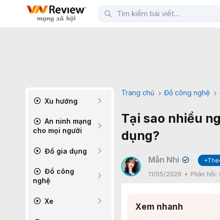
Trang chủ
Đồ công nghệ
Xu hướng
Tại sao nhiều n
An ninh mạng
cho mọi người
dụng?
Đồ gia dụng
Mẫn Nhi
+The
✔
Đồ công
11/05/2026
Phản hồi:
nghệ
Xe
Xem nhanh