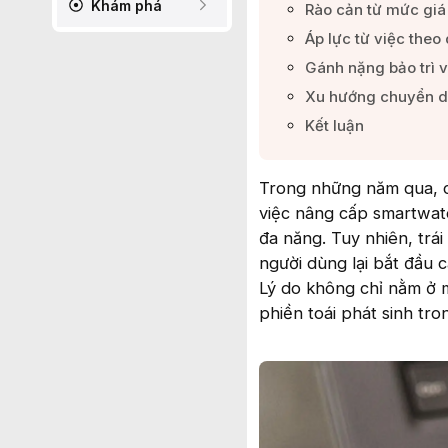
Khám phá
Rào cản từ mức giá v
Áp lực từ việc theo 
Gánh nặng bảo trì v
Xu hướng chuyển dịc
Kết luận​
Trong những năm qua, c
việc nâng cấp smartwatc
đa năng. Tuy nhiên, tr
người dùng lại bắt đầu 
Lý do không chỉ nằm ở 
phiền toái phát sinh tr