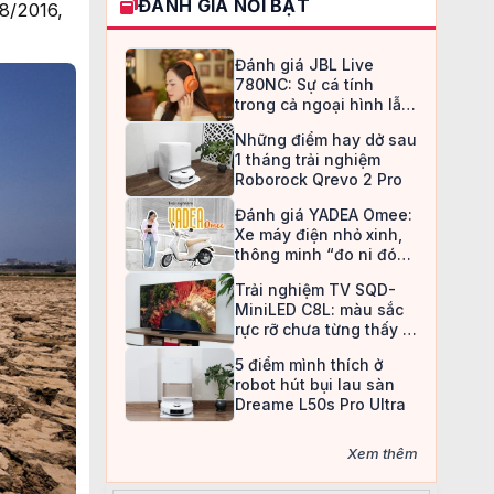
ĐÁNH GIÁ NỔI BẬT
 8/2016,
Đánh giá JBL Live
780NC: Sự cá tính
trong cả ngoại hình lẫn
chất âm
Những điểm hay dở sau
1 tháng trải nghiệm
Roborock Qrevo 2 Pro
Đánh giá YADEA Omee:
Xe máy điện nhỏ xinh,
thông minh “đo ni đóng
giày” cho nữ sinh
Trải nghiệm TV SQD-
MiniLED C8L: màu sắc
rực rỡ chưa từng thấy ở
TV LCD
5 điểm mình thích ở
robot hút bụi lau sàn
Dreame L50s Pro Ultra
Xem thêm