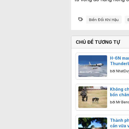
Từ khóa
Biến Đổi Khí Hậu
CHỦ ĐỀ TƯƠNG TỰ
H-6N ma
Thunderbo
hiện: Tr
bởi
NhatDu
thông điệ
tàu sân 
Không chỉ
bốn chân
khiến ch
bởi
Mr Ben
Tây rơi v
nào?
Thành ph
cần vữa v