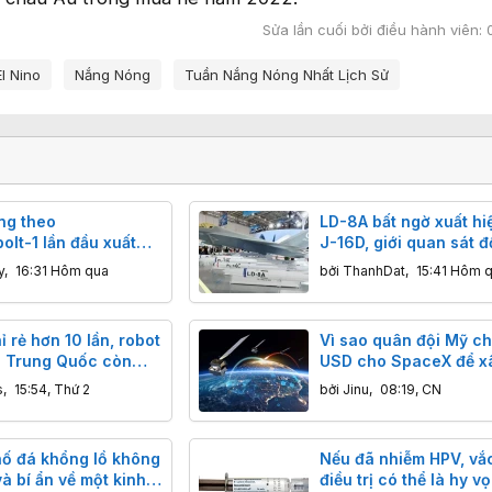
Sửa lần cuối bởi điều hành viên:
El Nino
Nắng Nóng
Tuần Nắng Nóng Nhất Lịch Sử
ng theo
LD-8A bất ngờ xuất hi
lt-1 lần đầu xuất
J-16D, giới quan sát đ
ung Quốc đang gửi
thay đổi nhận định về 
y
,
16:31 Hôm qua
bởi
ThanhDat
,
15:41 Hôm 
p gì tới các nhóm
chống radar mới của 
bay?
Quốc
 rẻ hơn 10 lần, robot
Vì sao quân đội Mỹ chi
 Trung Quốc còn
USD cho SpaceX để x
uỗi cung ứng phương
hạ tầng quốc phòng?
s
,
15:54, Thứ 2
bởi
Jinu
,
08:19, CN
ào thế khó như thế
ố đá khổng lồ không
Nếu đã nhiễm HPV, vắc
à bí ẩn về một kinh
điều trị có thể là hy v