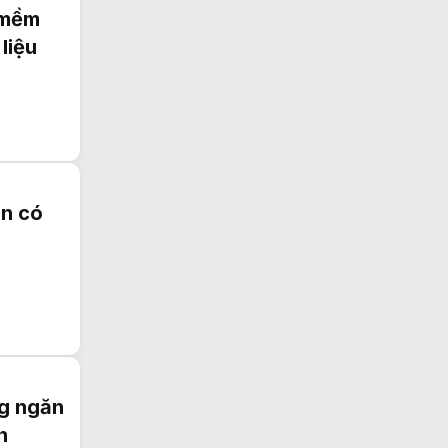
n mềm
liệu
ên có
ng ngăn
n