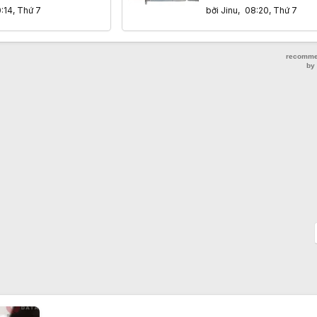
 hoang
trong tương lai?
0:14, Thứ 7
bởi
Jinu
,
08:20, Thứ 7