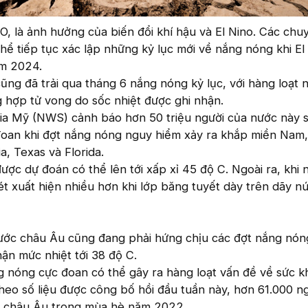
 là ảnh hưởng của biến đổi khí hậu và El Nino. Các chuy
thể tiếp tục xác lập những kỷ lục mới về nắng nóng khi El
ăm 2024.
 cũng đã trải qua tháng 6 nắng nóng kỷ lục, với hàng loạt
 hợp tử vong do sốc nhiệt được ghi nhận.
gia Mỹ (NWS) cảnh báo hơn 50 triệu người của nước này s
 đoan khi đợt nắng nóng nguy hiểm xảy ra khắp miền Nam,
a, Texas và Florida.
ợc dự đoán có thể lên tới xấp xỉ 45 độ C. Ngoài ra, khi 
t xuất hiện nhiều hơn khi lớp băng tuyết dày trên dãy nú
ớc châu Âu cũng đang phải hứng chịu các đợt nắng nón
hận mức nhiệt tới 38 độ C.
ng nóng cực đoan có thể gây ra hàng loạt vấn đề về sức 
Theo số liệu được công bố hồi đầu tuần này, hơn 61.000 n
ở châu Âu trong mùa hè năm 2022.