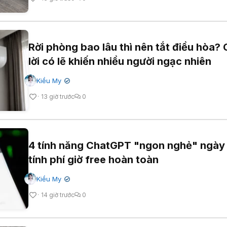
Rời phòng bao lâu thì nên tắt điều hòa? 
lời có lẽ khiến nhiều người ngạc nhiên
Kiều My
✔
13 giờ trước
0
4 tính năng ChatGPT "ngon nghẻ" ngày
tính phí giờ free hoàn toàn
Kiều My
✔
14 giờ trước
0