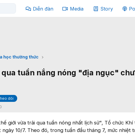
Diễn đàn
Media
Story
Po
a học thường thức
ải qua tuần nắng nóng "địa ngục" ch
heo dõi
0
hế giới vừa trải qua tuần nóng nhất lịch sử", Tổ chức Khí
 ngày 10/7. Theo đó, trong tuần đầu tháng 7, mức nhiệt 