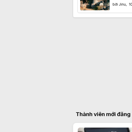
đô bị bỏ
bởi
Jinu
,
1
Thành viên mới đăng