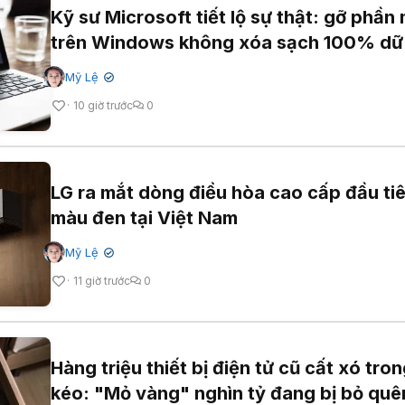
Kỹ sư Microsoft tiết lộ sự thật: gỡ phầ
trên Windows không xóa sạch 100% dữ 
Mỹ Lệ
✔
10 giờ trước
0
LG ra mắt dòng điều hòa cao cấp đầu ti
màu đen tại Việt Nam
Mỹ Lệ
✔
11 giờ trước
0
Hàng triệu thiết bị điện tử cũ cất xó tro
kéo: "Mỏ vàng" nghìn tỷ đang bị bỏ quê