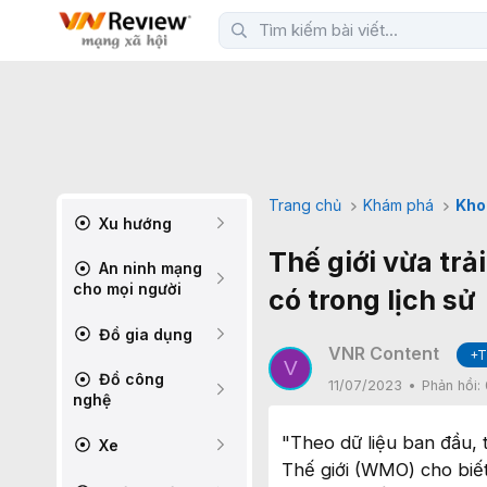
Trang chủ
Khám phá
Kho
Xu hướng
Thế giới vừa tr
An ninh mạng
cho mọi người
có trong lịch sử
Đồ gia dụng
VNR Content
+T
V
Đồ công
11/07/2023
Phản hồi:
nghệ
"Theo dữ liệu ban đầu, t
Xe
Thế giới (WMO) cho biết