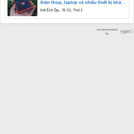
Điện thoại, laptop và nhiều thiết bị khác
sẽ đắt hơn từ 2027
bởi
Ếch Ộp
,
15:32, Thứ 2