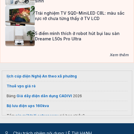
sinh
Trải nghiệm TV SQD-MiniLED C8L: màu sắc
rực rỡ chưa từng thấy ở TV LCD
5 điểm mình thích ở robot hút bụi lau sàn
Dreame L50s Pro Ultra
Xem thêm
lịch cúp điện Nghệ An theo xã phường
Thuê vps giá rẻ
Bảng
Giá dây điện dân dụng CADIVI
2026
Bộ lưu điện ups 160kva
Tấm
pin mặt trời astronergy
giá bao nhiêu?
Tổng kho
sim năm sinh 1965 khosim.com
giá rẻ
Chịu trách nhiệm nội dung: LÊ THỊ HẠNH