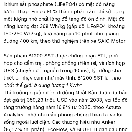
lithium sắt phosphate (LiFePO4) có mật độ năng
lượng thấp. Pin có 96% thành phần rắn, chỉ sử dụng
một lượng nhỏ chất lỏng để tăng độ ổn định. Mật độ
năng lượng đạt 368 Wh/kg (gấp đôi LiFePO4 khoảng
160-250 Wh/kg), khả năng sạc 10 phút cho quãng
đường 400 km, theo thử nghiệm trên xe SAIC Motor.
Sản phẩm B1200 SST được chứng nhận ETL, phù
hợp cho cắm trại, phòng chống thiên tai, và tích hợp
UPS (chuyển đổi nguồn trong 10 ms), lý tưởng cho
thiết bị nhạy cảm như máy tính. B1200 SST là
“nhỏ
nhất thế giới ở dung lượng 1 kWh”.
Thị trường nguồn điện di động Nhật Bản được dự báo
đạt giá trị 359,23 triệu USD vào năm 2033, với tốc độ
tăng trưởng hàng năm 16,8% từ 2025, theo Astute
Analytica, nhờ nhu cầu phòng chống thiên tai và lối
sống ngoài lưới điện. Các thương hiệu như Anker
(16,57% thị phần), EcoFlow, và BLUETTI dẫn đầu nhờ