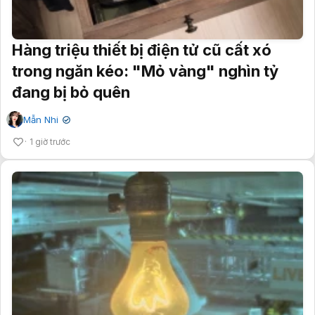
Hàng triệu thiết bị điện tử cũ cất xó
trong ngăn kéo: "Mỏ vàng" nghìn tỷ
đang bị bỏ quên
Mẫn Nhi
✔
1 giờ trước