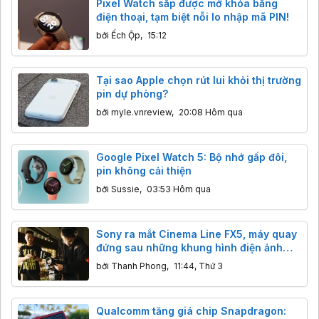
Pixel Watch sắp được mở khóa bằng
điện thoại, tạm biệt nỗi lo nhập mã PIN!
bởi
Ếch Ộp
,
15:12
Tại sao Apple chọn rút lui khỏi thị trường
pin dự phòng?
bởi
myle.vnreview
,
20:08 Hôm qua
Google Pixel Watch 5: Bộ nhớ gấp đôi,
pin không cải thiện
bởi
Sussie
,
03:53 Hôm qua
Sony ra mắt Cinema Line FX5, máy quay
đứng sau những khung hình điện ảnh
trong MV "Gái Nghệ" của Hương Tràm
bởi
Thanh Phong
,
11:44, Thứ 3
Qualcomm tăng giá chip Snapdragon: