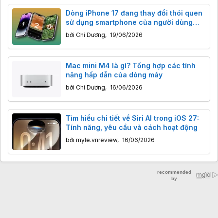
Dòng iPhone 17 đang thay đổi thói quen
sử dụng smartphone của người dùng
như thế nào?
bởi
Chi Dương
,
19/06/2026
Mac mini M4 là gì? Tổng hợp các tính
năng hấp dẫn của dòng máy
bởi
Chi Dương
,
16/06/2026
Tìm hiểu chi tiết về Siri AI trong iOS 27:
Tính năng, yêu cầu và cách hoạt động
bởi
myle.vnreview
,
16/06/2026