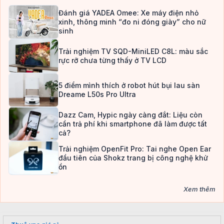
Đánh giá YADEA Omee: Xe máy điện nhỏ
xinh, thông minh “đo ni đóng giày” cho nữ
sinh
Trải nghiệm TV SQD-MiniLED C8L: màu sắc
rực rỡ chưa từng thấy ở TV LCD
5 điểm mình thích ở robot hút bụi lau sàn
Dreame L50s Pro Ultra
Dazz Cam, Hypic ngày càng đắt: Liệu còn
cần trả phí khi smartphone đã làm được tất
cả?
Trải nghiệm OpenFit Pro: Tai nghe Open Ear
đầu tiên của Shokz trang bị công nghệ khử
ồn
Xem thêm