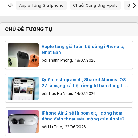
Từ khóa
Apple Tăng Giá Iphone
Chuỗi Cung Ứng Apple
Giá I
CHỦ ĐỀ TƯƠNG TỰ
Apple tăng giá toàn bộ dòng iPhone tại
Nhật Bản
bởi
Thanh Phong
,
18/07/2026
Quên Instagram đi, Shared Albums iOS
27 là mạng xã hội riêng tư bạn đang tìm
kiếm
bởi
Trúc Hà Nhân
,
14/07/2026
iPhone Air 2 sẽ là bom xịt, "đóng hòm"
dòng điện thoại siêu mỏng của Apple?
bởi
Hư Trúc
,
22/06/2026