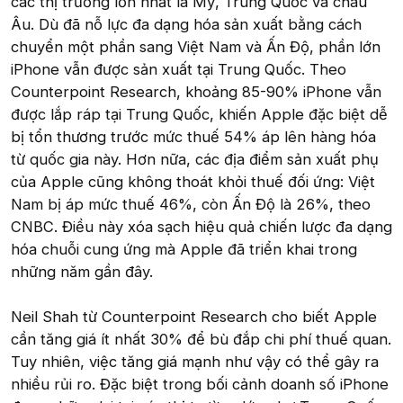
các thị trường lớn nhất là Mỹ, Trung Quốc và châu
Âu. Dù đã nỗ lực đa dạng hóa sản xuất bằng cách
chuyển một phần sang Việt Nam và Ấn Độ, phần lớn
iPhone vẫn được sản xuất tại Trung Quốc. Theo
Counterpoint Research, khoảng 85-90% iPhone vẫn
được lắp ráp tại Trung Quốc, khiến Apple đặc biệt dễ
bị tổn thương trước mức thuế 54% áp lên hàng hóa
từ quốc gia này. Hơn nữa, các địa điểm sản xuất phụ
của Apple cũng không thoát khỏi thuế đối ứng: Việt
Nam bị áp mức thuế 46%, còn Ấn Độ là 26%, theo
CNBC. Điều này xóa sạch hiệu quả chiến lược đa dạng
hóa chuỗi cung ứng mà Apple đã triển khai trong
những năm gần đây.
Neil Shah từ Counterpoint Research cho biết Apple
cần tăng giá ít nhất 30% để bù đắp chi phí thuế quan.
Tuy nhiên, việc tăng giá mạnh như vậy có thể gây ra
nhiều rủi ro. Đặc biệt trong bối cảnh doanh số iPhone