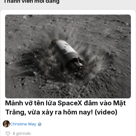
Thành viên mới đăng
Mảnh vỡ tên lửa SpaceX đâm vào Mặt
Trăng, vừa xảy ra hôm nay! (video)
Christine May
✔
8 giờ trước