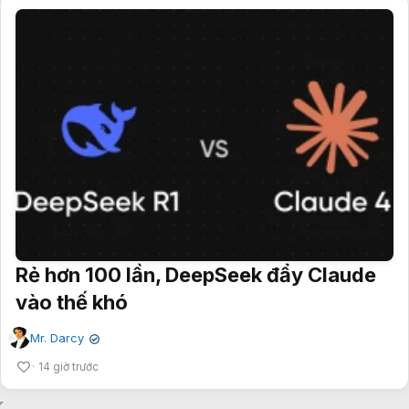
Rẻ hơn 100 lần, DeepSeek đẩy Claude
vào thế khó
Mr. Darcy
✔
14 giờ trước