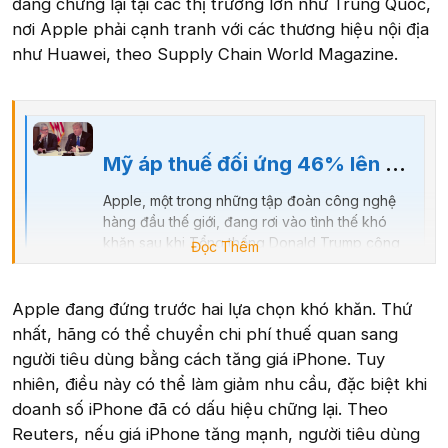
đang chững lại tại các thị trường lớn như Trung Quốc,
nơi Apple phải cạnh tranh với các thương hiệu nội địa
như Huawei, theo Supply Chain World Magazine.
Mỹ áp thuế đối ứng 46% lên Việt Nam, công ty này lập tức "bay" luôn hơn 300 tỷ USD
Apple, một trong những tập đoàn công nghệ
hàng đầu thế giới, đang rơi vào tình thế khó
khăn sau khi Tổng thống Donald Trump công
Đọc Thêm
bố áp dụng “thuế đối ứng” vào ngày 2/4/2025.
Chính sách thuế này nhắm vào các quốc gia có
thặng dư thương mại lớn với Mỹ, bao gồm cả
Apple đang đứng trước hai lựa chọn khó khăn. Thứ
những địa điểm sản xuất phụ mà...
nhất, hãng có thể chuyển chi phí thuế quan sang
vnreview.vn
người tiêu dùng bằng cách tăng giá iPhone. Tuy
nhiên, điều này có thể làm giảm nhu cầu, đặc biệt khi
doanh số iPhone đã có dấu hiệu chững lại. Theo
Reuters, nếu giá iPhone tăng mạnh, người tiêu dùng