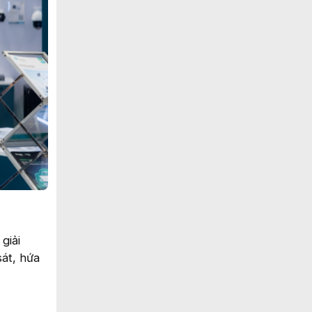
giải
át, hứa