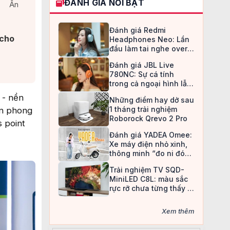
ĐÁNH GIÁ NỔI BẬT
Ẩn
Đánh giá Redmi
 cho
Headphones Neo: Lần
đầu làm tai nghe over-
ear, Redmi chọn cách đi
Đánh giá JBL Live
an toàn
780NC: Sự cá tính
trong cả ngoại hình lẫn
chất âm
 - nền
Những điểm hay dở sau
1 tháng trải nghiệm
ên phong
Roborock Qrevo 2 Pro
s point
Đánh giá YADEA Omee:
Xe máy điện nhỏ xinh,
thông minh “đo ni đóng
giày” cho nữ sinh
Trải nghiệm TV SQD-
MiniLED C8L: màu sắc
rực rỡ chưa từng thấy ở
TV LCD
Xem thêm