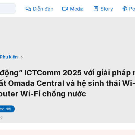
Diễn đàn
Media
Story
Po
Phụ kiện
 động” ICTComm 2025 với giải pháp 
ất Omada Central và hệ sinh thái Wi-
router Wi-Fi chống nước
eo dõi
:
0