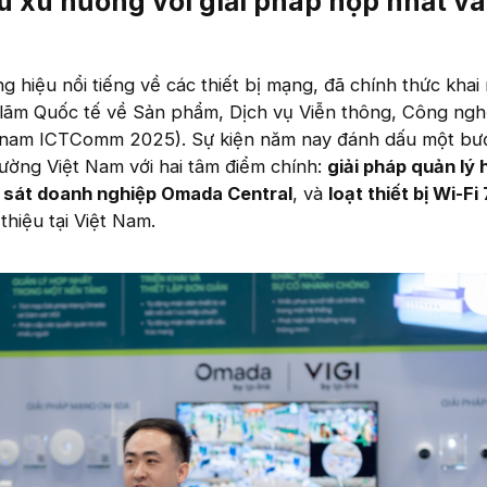
u xu hướng với giải pháp hợp nhất và
g hiệu nổi tiếng về các thiết bị mạng, đã chính thức khai
n lãm Quốc tế về Sản phẩm, Dịch vụ Viễn thông, Công ng
etnam ICTComm 2025). Sự kiện năm nay đánh dấu một bướ
trường Việt Nam với hai tâm điểm chính:
giải pháp quản lý 
 sát doanh nghiệp Omada Central
, và
loạt thiết bị Wi-Fi
thiệu tại Việt Nam.