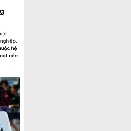
ng
 một
 nghiệp.
thuộc hệ
 một nền