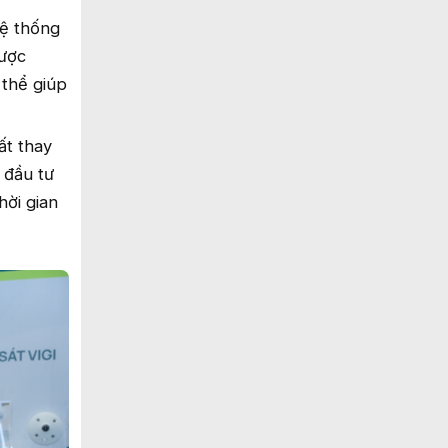
ệ thống
được
 thể giúp
ất thay
 đầu tư
hời gian