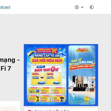
dcast
mạng -
Fi 7