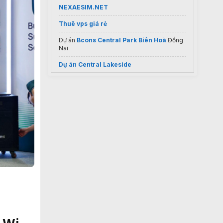
NEXAESIM.NET
Thuê vps giá rẻ
Dự án
Bcons Central Park Biên Hoà
Đồng
Nai
Dự án Central Lakeside
Thi công
lắp camera fpt đà nẵng
giá chỉ
400k/ 1 camera
lắp mạng fpt thanh xuân