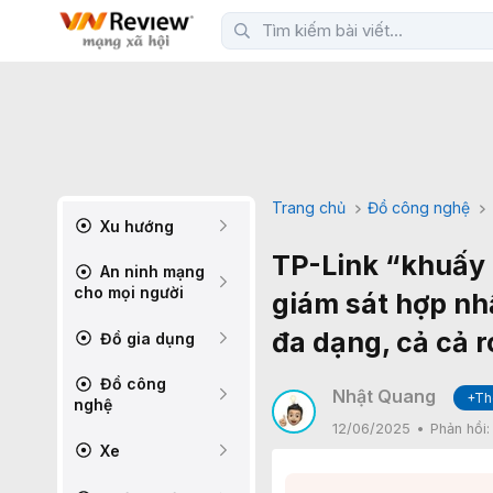
Trang chủ
Đồ công nghệ
Xu hướng
TP-Link “khuấy
An ninh mạng
cho mọi người
giám sát hợp nh
đa dạng, cả cả 
Đồ gia dụng
Đồ công
Nhật Quang
+Th
nghệ
12/06/2025
Phản hồi
Xe