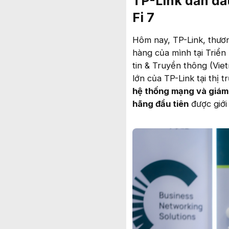
TP-Link dẫn đầ
Fi 7
Hôm nay, TP-Link, thươn
hàng của mình tại Triể
tin & Truyền thông (Vi
lớn của TP-Link tại thị 
hệ thống mạng và giám
hãng đầu tiên
được giới 