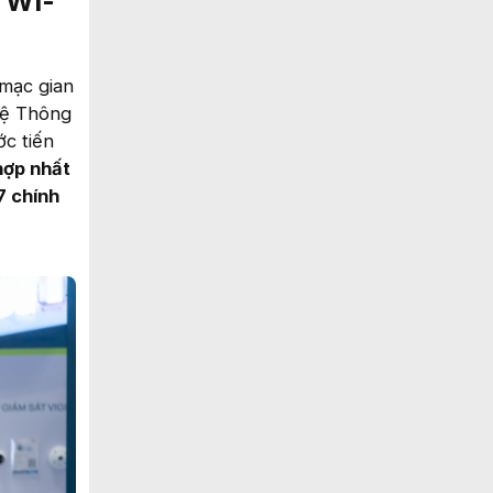
 Wi-
 mạc gian
hệ Thông
c tiến
hợp nhất
 7 chính