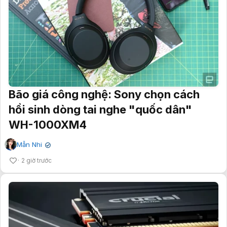
Bão giá công nghệ: Sony chọn cách
hồi sinh dòng tai nghe "quốc dân"
WH-1000XM4
Mẫn Nhi
✔
2 giờ trước