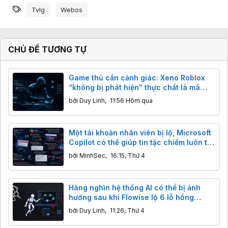
Từ khóa
Tvlg
Webos
CHỦ ĐỀ TƯƠNG TỰ
Game thủ cần cảnh giác: Xeno Roblox
“không bị phát hiện” thực chất là mã
độc đánh cắp dữ liệu
bởi
Duy Linh
,
11:56 Hôm qua
Một tài khoản nhân viên bị lộ, Microsoft
Copilot có thể giúp tin tặc chiếm luôn tài
khoản CEO
bởi
MinhSec
,
16:15, Thứ 4
Hàng nghìn hệ thống AI có thể bị ảnh
hưởng sau khi Flowise lộ 6 lỗ hổng
nghiêm trọng
bởi
Duy Linh
,
11:26, Thứ 4