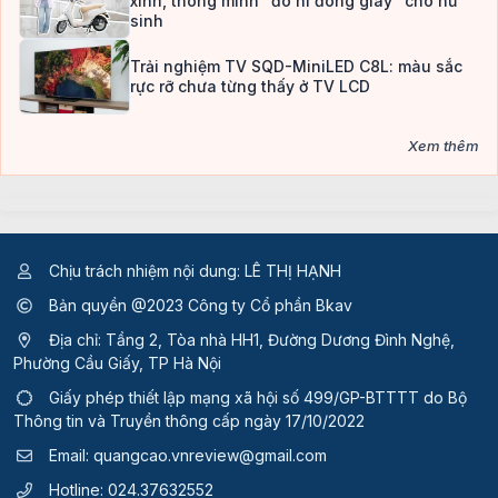
xinh, thông minh “đo ni đóng giày” cho nữ
sinh
Trải nghiệm TV SQD-MiniLED C8L: màu sắc
rực rỡ chưa từng thấy ở TV LCD
Xem thêm
Chịu trách nhiệm nội dung: LÊ THỊ HẠNH
Bản quyền @2023 Công ty Cổ phần Bkav
Địa chỉ: Tầng 2, Tòa nhà HH1, Đường Dương Đình Nghệ,
Phường Cầu Giấy, TP Hà Nội
Giấy phép thiết lập mạng xã hội số 499/GP-BTTTT
do Bộ
Thông tin và Truyền thông cấp ngày 17/10/2022
Email:
quangcao.vnreview@gmail.com
Hotline:
024.37632552