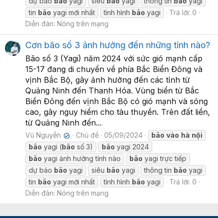
dự báo
bão
yagi
siêu
bão
yagi
thông tin
bão
yagi
tin
bão
yagi mới nhất
tình hình
bão
yagi
Trả lời: 0
Diễn đàn:
Nóng trên mạng
Cơn bão số 3 ảnh hưởng đến những tỉnh nào?
Bão số 3 (Yagi) năm 2024 với sức gió mạnh cấp
15-17 đang di chuyển về phía Bắc Biển Đông và
vịnh Bắc Bộ, gây ảnh hưởng đến các tỉnh từ
Quảng Ninh đến Thanh Hóa. Vùng biển từ Bắc
Biển Đông đến vịnh Bắc Bộ có gió mạnh và sóng
cao, gây nguy hiểm cho tàu thuyền. Trên đất liền,
từ Quảng Ninh đến...
Vũ Nguyễn
Chủ đề
05/09/2024
bão
vào
hà
nội
✔
bão
yagi (
bão
số 3)
bão
yagi 2024
bão
yagi ảnh hưởng tỉnh nào
bão
yagi trực tiếp
dự báo
bão
yagi
siêu
bão
yagi
thông tin
bão
yagi
tin
bão
yagi mới nhất
tình hình
bão
yagi
Trả lời: 0
Diễn đàn:
Nóng trên mạng