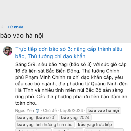
Từ khóa
bão vào hà nội
Trực tiếp cơn bão só 3: nâng cấp thành siêu
bão, Thủ tướng chỉ đạo khẩn
Sáng 5/9, siêu bão Yagi (bão số 3) với sức gió cấp
16 đã tiến sát Bắc Biển Đông. Thủ tướng Chính
phủ Phạm Minh Chính ra chỉ đạo khẩn cấp, yêu
cầu các bộ ngành, địa phương từ Quảng Ninh đến
Hà Tĩnh và nhiều tỉnh miền núi Bắc Bộ sẵn sàng
ứng phó. Các địa phương phải ưu tiên bảo đảm an
toàn cho...
Ngọc Yến
Chủ đề
05/09/2024
bão
vào
hà
nội
✔
bão
yagi (
bão
số 3)
bão
yagi 2024
bão
yagi ảnh hưởng tỉnh nào
bão
yagi trực tiếp