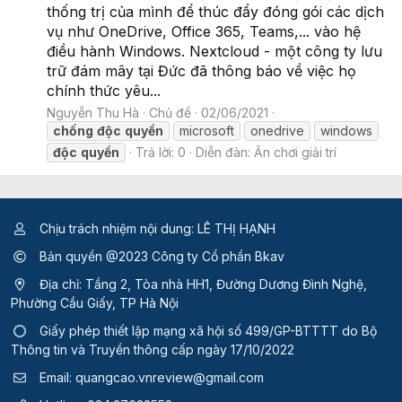
thống trị của mình để thúc đẩy đóng gói các dịch
vụ như OneDrive, Office 365, Teams,... vào hệ
điều hành Windows. Nextcloud - một công ty lưu
trữ đám mây tại Đức đã thông báo về việc họ
chính thức yêu...
Nguyễn Thu Hà
Chủ đề
02/06/2021
chống
độc
quyền
microsoft
onedrive
windows
độc
quyền
Trả lời: 0
Diễn đàn:
Ăn chơi giải trí
Chịu trách nhiệm nội dung: LÊ THỊ HẠNH
Bản quyền @2023 Công ty Cổ phần Bkav
Địa chỉ: Tầng 2, Tòa nhà HH1, Đường Dương Đình Nghệ,
Phường Cầu Giấy, TP Hà Nội
Giấy phép thiết lập mạng xã hội số 499/GP-BTTTT
do Bộ
Thông tin và Truyền thông cấp ngày 17/10/2022
Email:
quangcao.vnreview@gmail.com