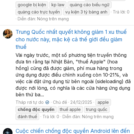
google bị kiện
kp law
quảng cáo biểu ngữ
quảng cáo trực tuyến
vụ kiện 3 tỷ bảng anh
Trả lời: 0
Diễn đàn:
Nóng trên mạng
Trung Quốc nhất quyết không giảm 1 xu thuế
cho nước này, mặc kệ cả thế giới đều giảm
thuế
Vài ngày trước, một số phương tiện truyền thông
đưa tin rằng tại Nhật Bản, "thuế Apple" (hoa
hồng) cũng đã được giảm, phí mua hàng trong
ứng dụng được điều chỉnh xuống còn 10-21%, và
việc cài đặt ứng dụng từ bên ngoài (sideloading) đã
được nới lỏng, có nghĩa là các cửa hàng ứng dụng
bên thứ ba...
Tháp rơi tự do
Chủ đề
24/12/2025
apple
✔
chống
độc
quyền
thuế apple
trung quốc
đánh thuế
Trả lời: 0
Diễn đàn:
Nóng trên mạng
Cuộc chiến chống độc quyền Android lên đến