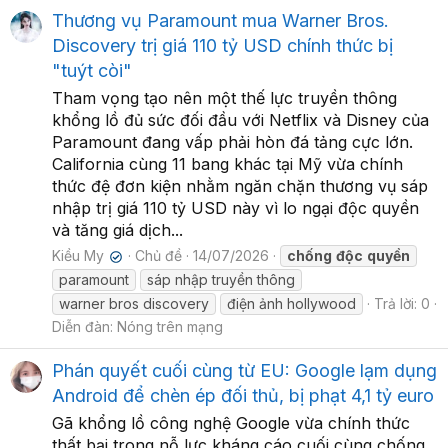
Thương vụ Paramount mua Warner Bros.
Discovery trị giá 110 tỷ USD chính thức bị
"tuýt còi"
Tham vọng tạo nên một thế lực truyền thông
khổng lồ đủ sức đối đầu với Netflix và Disney của
Paramount đang vấp phải hòn đá tảng cực lớn.
California cùng 11 bang khác tại Mỹ vừa chính
thức đệ đơn kiện nhằm ngăn chặn thương vụ sáp
nhập trị giá 110 tỷ USD này vì lo ngại độc quyền
và tăng giá dịch...
Kiều My
Chủ đề
14/07/2026
chống
độc
quyền
✔
paramount
sáp nhập truyền thông
warner bros discovery
điện ảnh hollywood
Trả lời: 0
Diễn đàn:
Nóng trên mạng
Phán quyết cuối cùng từ EU: Google lạm dụng
Android để chèn ép đối thủ, bị phạt 4,1 tỷ euro
Gã khổng lồ công nghệ Google vừa chính thức
thất bại trong nỗ lực kháng cáo cuối cùng chống