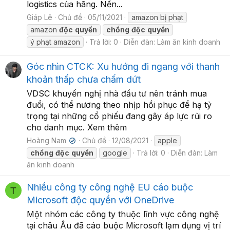
logistics của hãng. Nền...
Giáp Lê
Chủ đề
05/11/2021
amazon bị phạt
amazon
độc
quyền
chống
độc
quyền
ý phạt amazon
Trả lời: 0
Diễn đàn:
Làm ăn kinh doanh
Góc nhìn CTCK: Xu hướng đi ngang với thanh
khoản thấp chưa chấm dứt
VDSC khuyến nghị nhà đầu tư nên tránh mua
đuổi, có thể nương theo nhịp hồi phục để hạ tỷ
trọng tại những cổ phiếu đang gây áp lực rủi ro
cho danh mục. Xem thêm
Hoàng Nam
Chủ đề
12/08/2021
apple
✔
chống
độc
quyền
google
Trả lời: 0
Diễn đàn:
Làm
ăn kinh doanh
Nhiều công ty công nghệ EU cáo buộc
T
Microsoft độc quyền với OneDrive
Một nhóm các công ty thuộc lĩnh vực công nghệ
tại châu Âu đã cáo buộc Microsoft lạm dụng vị trí