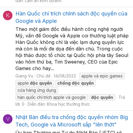
đàn:
Làm ăn kinh doanh
Hàn Quốc chỉ trích chính sách độc quyền của
K
Google và Apple
Theo một giám đốc điều hành công nghệ người
Mỹ, vấn đề Google và Apple coi thường luật pháp
Hàn Quốc không chỉ là việc lạm dụng quyền lực
mà còn là mối đe dọa đến dân chủ. Trong cuộc
hội thảo được tổ chức tại Quốc hội phía tây Seoul
vào hôm thứ ba, Tim Sweeney, CEO của Epic
Games cho hay...
Giang Vu
Chủ đề
14/08/2022
apple và epic games
apple
độc
quyền
chống
độc
quyền
cửa hàng ứng dụng
hàn quốc chỉ trích apple và google
độc
quyền
Trả
lời: 0
Diễn đàn:
Khoa học thường thức
Nhật Bản điều tra chống độc quyền nhóm Big
V
Tech, Google và Microsoft sắp "lên thớt"
Ủy ban Thương mại Tự do Nhật Bản (JFTC) sẽ