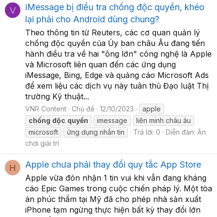
iMessage bị điều tra chống độc quyền, khéo
V
lại phải cho Android dùng chung?
Theo thông tin từ Reuters, các cơ quan quản lý
chống độc quyền của Ủy ban châu Âu đang tiến
hành điều tra về hai "ông lớn" công nghệ là Apple
và Microsoft liên quan đến các ứng dụng
iMessage, Bing, Edge và quảng cáo Microsoft Ads
để xem liệu các dịch vụ này tuân thủ Đạo luật Thị
trường Kỹ thuật...
VNR Content
Chủ đề
12/10/2023
apple
chống
độc
quyền
imessage
liên minh châu âu
microsoft
ứng dụng nhắn tin
Trả lời: 0
Diễn đàn:
Ăn
chơi giải trí
Apple chưa phải thay đổi quy tắc App Store
H
Apple vừa đón nhận 1 tin vui khi vẫn đang kháng
cáo Epic Games trong cuộc chiến pháp lý. Một tòa
án phúc thẩm tại Mỹ đã cho phép nhà sản xuất
iPhone tạm ngừng thực hiện bất kỳ thay đổi lớn