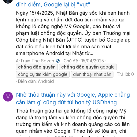
đỉnh điểm, Google lại bị "vụt"
Ngày 15/4/2025, Nhật Bản gây sốc khi ban hành
lệnh ngừng và chấm dứt đầu tiên nhắm vào gã
khổng lồ công nghệ Mỹ Google, cáo buộc vi
phạm luật chống độc quyền. Ủy ban Thương mại
Công bằng Nhật Bản (JFTC) tuyên bố Google áp
đặt các điều kiện bất lợi lên nhà sản xuất
smartphone Android tại Nhật từ...
A-Train The Seven
Chủ đề
15/04/2025
✔
chống
độc
quyền
chống
độc
quyền
google
công cụ tìm kiếm google
điện thoại nhật bản
Trả lời: 0
Diễn đàn:
Android
Nhờ thỏa thuận này với Google, Apple chẳng
V
cần làm gì cũng đút túi hơn tỷ USDháng
Thoả thuận giữa hai gã khổng lồ công nghệ Mỹ
đang là trọng tâm vụ kiện chống độc quyền thị
trường tìm kiếm và kinh doanh quảng cáo có liên
quan nhằm vào Google. Theo hồ sơ tòa án, chỉ