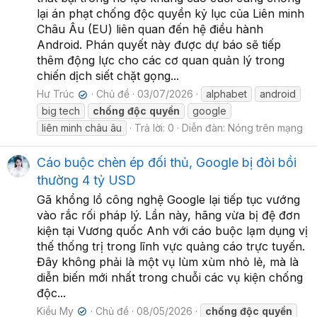
lại án phạt chống độc quyền kỷ lục của Liên minh
Châu Âu (EU) liên quan đến hệ điều hành
Android. Phán quyết này được dự báo sẽ tiếp
thêm động lực cho các cơ quan quản lý trong
chiến dịch siết chặt gọng...
Hư Trúc
Chủ đề
03/07/2026
alphabet
android
✔
big tech
chống
độc
quyền
google
liên minh châu âu
Trả lời: 0
Diễn đàn:
Nóng trên mạng
Cáo buộc chèn ép đối thủ, Google bị đòi bồi
thường 4 tỷ USD
Gã khổng lồ công nghệ Google lại tiếp tục vướng
vào rắc rối pháp lý. Lần này, hãng vừa bị đệ đơn
kiện tại Vương quốc Anh với cáo buộc lạm dụng vị
thế thống trị trong lĩnh vực quảng cáo trực tuyến.
Đây không phải là một vụ lùm xùm nhỏ lẻ, mà là
diễn biến mới nhất trong chuỗi các vụ kiện chống
độc...
Kiều My
Chủ đề
08/05/2026
chống
độc
quyền
✔