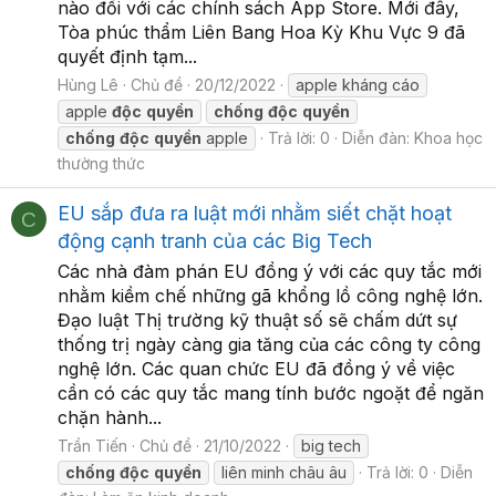
nào đối với các chính sách App Store. Mới đây,
Tòa phúc thẩm Liên Bang Hoa Kỳ Khu Vực 9 đã
quyết định tạm...
Hùng Lê
Chủ đề
20/12/2022
apple kháng cáo
apple
độc
quyền
chống
độc
quyền
chống
độc
quyền
apple
Trả lời: 0
Diễn đàn:
Khoa học
thường thức
EU sắp đưa ra luật mới nhằm siết chặt hoạt
C
động cạnh tranh của các Big Tech
Các nhà đàm phán EU đồng ý với các quy tắc mới
nhằm kiềm chế những gã khổng lồ công nghệ lớn.
Đạo luật Thị trường kỹ thuật số sẽ chấm dứt sự
thống trị ngày càng gia tăng của các công ty công
nghệ lớn. Các quan chức EU đã đồng ý về việc
cần có các quy tắc mang tính bước ngoặt để ngăn
chặn hành...
Trần Tiến
Chủ đề
21/10/2022
big tech
chống
độc
quyền
liên minh châu âu
Trả lời: 0
Diễn