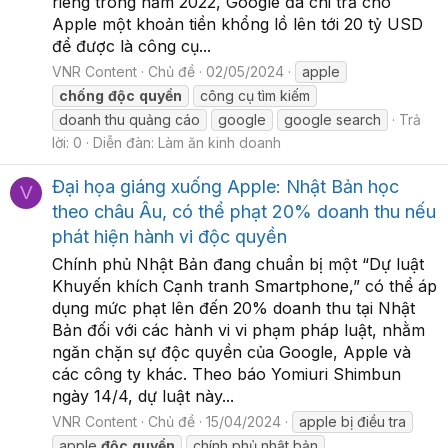
riêng trong năm 2022, Google đã chi trả cho
Apple một khoản tiền khổng lồ lên tới 20 tỷ USD
để được là công cụ...
VNR Content
Chủ đề
02/05/2024
apple
chống
độc
quyền
công cụ tìm kiếm
doanh thu quảng cáo
google
google search
Trả
lời: 0
Diễn đàn:
Làm ăn kinh doanh
Đại họa giáng xuống Apple: Nhật Bản học
V
theo châu Âu, có thể phạt 20% doanh thu nếu
phát hiện hành vi độc quyền
Chính phủ Nhật Bản đang chuẩn bị một “Dự luật
Khuyến khích Cạnh tranh Smartphone,” có thể áp
dụng mức phạt lên đến 20% doanh thu tại Nhật
Bản đối với các hành vi vi phạm pháp luật, nhằm
ngăn chặn sự độc quyền của Google, Apple và
các công ty khác. Theo báo Yomiuri Shimbun
ngày 14/4, dự luật này...
VNR Content
Chủ đề
15/04/2024
apple bị điều tra
apple
độc
quyền
chính phủ nhật bản