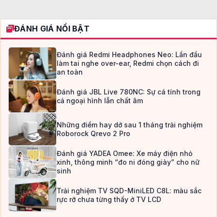
ĐÁNH GIÁ NỔI BẬT
Đánh giá Redmi Headphones Neo: Lần đầu
làm tai nghe over-ear, Redmi chọn cách đi
an toàn
Đánh giá JBL Live 780NC: Sự cá tính trong
cả ngoại hình lẫn chất âm
Những điểm hay dở sau 1 tháng trải nghiệm
Roborock Qrevo 2 Pro
Đánh giá YADEA Omee: Xe máy điện nhỏ
xinh, thông minh “đo ni đóng giày” cho nữ
sinh
Trải nghiệm TV SQD-MiniLED C8L: màu sắc
rực rỡ chưa từng thấy ở TV LCD