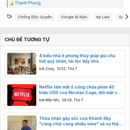
Thanh Phong
C
ả
Từ khóa
m
Chống Độc Quyền
Google Bị Kiện
Kp Law
Quảng
x
ú
c
:
CHỦ ĐỀ TƯƠNG TỰ
4 kiểu nhà ở phong thủy giúp gia chủ
hút quý nhân, tài lộc đầy nhà
bởi
Zoey
,
10:52, Thứ 7
Netflix làm mất ổ cứng chứa phim 45
triệu USD của Nicolas Cage, đối mặt vụ
kiện 105 triệu USD
bởi
Mẫn Nhi
,
09:29, Thứ 7
Thừa nhận gây sốc của Khánh Sky
"càng chửi càng nhiều view" và sự thật
cần biết