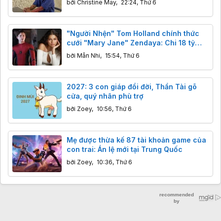
bởi
Christine May
,
22:24, Thứ 6
"Người Nhện" Tom Holland chính thức
cưới "Mary Jane" Zendaya: Chi 18 tỷ
bao trọn điền trang, khách đến dự không
bởi
Mẫn Nhi
,
15:54, Thứ 6
được mang điện thoại
2027: 3 con giáp đổi đời, Thần Tài gõ
cửa, quý nhân phù trợ
bởi
Zoey
,
10:56, Thứ 6
Mẹ được thừa kế 87 tài khoản game của
con trai: Án lệ mới tại Trung Quốc
bởi
Zoey
,
10:36, Thứ 6