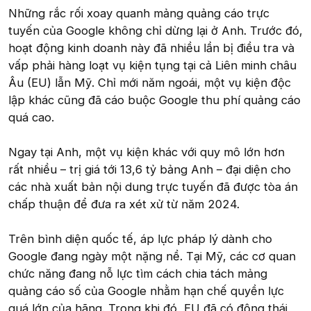
Những rắc rối xoay quanh mảng quảng cáo trực
tuyến của Google không chỉ dừng lại ở Anh. Trước đó,
hoạt động kinh doanh này đã nhiều lần bị điều tra và
vấp phải hàng loạt vụ kiện tụng tại cả Liên minh châu
Âu (EU) lẫn Mỹ. Chỉ mới năm ngoái, một vụ kiện độc
lập khác cũng đã cáo buộc Google thu phí quảng cáo
quá cao.
Ngay tại Anh, một vụ kiện khác với quy mô lớn hơn
rất nhiều – trị giá tới 13,6 tỷ bảng Anh – đại diện cho
các nhà xuất bản nội dung trực tuyến đã được tòa án
chấp thuận để đưa ra xét xử từ năm 2024.
Trên bình diện quốc tế, áp lực pháp lý dành cho
Google đang ngày một nặng nề. Tại Mỹ, các cơ quan
chức năng đang nỗ lực tìm cách chia tách mảng
quảng cáo số của Google nhằm hạn chế quyền lực
quá lớn của hãng. Trong khi đó, EU đã có động thái