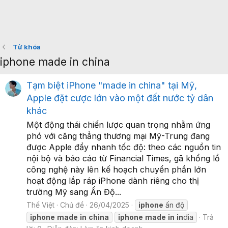
Từ khóa
iphone made in china
Tạm biệt iPhone "made in china" tại Mỹ,
Apple đặt cược lớn vào một đất nước tỷ dân
khác
Một động thái chiến lược quan trọng nhằm ứng
phó với căng thẳng thương mại Mỹ-Trung đang
được Apple đẩy nhanh tốc độ: theo các nguồn tin
nội bộ và báo cáo từ Financial Times, gã khổng lồ
công nghệ này lên kế hoạch chuyển phần lớn
hoạt động lắp ráp iPhone dành riêng cho thị
trường Mỹ sang Ấn Độ...
Thế Việt
Chủ đề
26/04/2025
iphone
ấn độ
iphone
made
in
china
iphone
made
in
in
dia
Trả