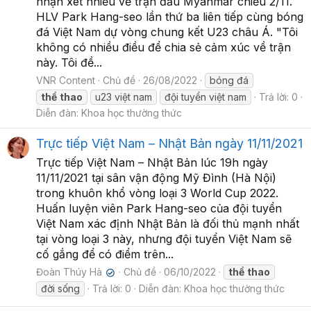
nhận xét nhiều về trận đấu Myanmar chiều 2/11.
HLV Park Hang-seo lần thứ ba liên tiếp cùng bóng
đá Việt Nam dự vòng chung kết U23 châu Á. "Tôi
không có nhiều điều để chia sẻ cảm xúc về trận
này. Tôi đề...
VNR Content
Chủ đề
26/08/2022
bóng đá
thể
thao
u23 việt nam
đội tuyển việt nam
Trả lời: 0
Diễn đàn:
Khoa học thường thức
Trực tiếp Việt Nam – Nhật Bản ngày 11/11/2021
Trực tiếp Việt Nam – Nhật Bản lúc 19h ngày
11/11/2021 tại sân vận động Mỹ Đình (Hà Nội)
trong khuôn khổ vòng loại 3 World Cup 2022.
Huấn luyện viên Park Hang-seo của đội tuyển
Việt Nam xác định Nhật Bản là đối thủ mạnh nhất
tại vòng loại 3 này, nhưng đội tuyển Việt Nam sẽ
cố gắng để có điểm trên...
Đoàn Thúy Hà
Chủ đề
06/10/2022
thể
thao
✔
đời sống
Trả lời: 0
Diễn đàn:
Khoa học thường thức