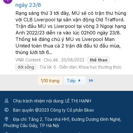
ngày 23/8
Rạng sáng thứ 3 tới đây, MU sẽ có trận thư hùng
với CLB Liverpool tại sân vận động Old Trafford.
Trận đấu MU vs Liverpool tại vòng 3 Ngoại hạng
Anh 2022/23 diễn ra vào lúc 02h00 ngày 23/8.
Thống kê đáng chú ý MU vs Liverpool Man
United toàn thua cả 2 trận đã đấu từ đầu mùa,
thủng lưới tới 6...
VNR Content
Chủ đề
20/08/2022
thể
thao
đời sống
Trả lời: 0
Diễn đàn:
Khoa học thường thức
Last
1/10 trang
Tiếp
Chịu trách nhiệm nội dung: LÊ THỊ HẠNH
Bản quyền @2023 Công ty Cổ phần Bkav
Địa chỉ: Tầng 2, Tòa nhà HH1, Đường Dương Đình Nghệ,
Phường Cầu Giấy, TP Hà Nội