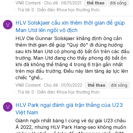
VNR Content
Chủ đề
06/11/2021
thể
thao
đời sống
Trả lời: 0
Diễn đàn:
Khoa học thường thức
HLV Solskjaer cầu xin thêm thời gian để giúp
V
Man Utd lên ngôi vô địch
HLV Ole Gunnar Solskjaer khẳng định ông cần
thêm thời gian để giúp "Quỷ đỏ" đi đúng hướng
sau khi Man Utd có phong độ bất ổn trên các đấu
trường. Man Utd đang cho thấy phong độ bất ổn
khi đã không thể thắng 4 trong 6 trận gần nhất
trên mọi đấu trường. Điều này làm tăng áp lực lên
chiếc "ghế...
VNR Content
Chủ đề
01/10/2022
thể
thao
đời sống
Trả lời: 0
Diễn đàn:
Khoa học thường thức
HLV Park ngại đánh giá trận thắng của U23
V
Việt Nam
Giành ngôi nhất bảng I cùng vé dự giải U23 châu
Á 2022, nhưng HLV Park Hang-seo không muốn