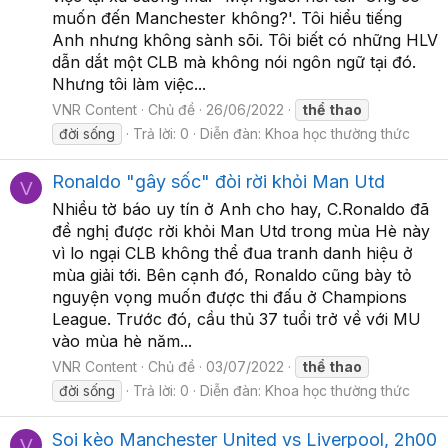
muốn đến Manchester không?'. Tôi hiểu tiếng
Anh nhưng không sành sõi. Tôi biết có những HLV
dẫn dắt một CLB mà không nói ngôn ngữ tại đó.
Nhưng tôi làm việc...
VNR Content
Chủ đề
26/06/2022
thể
thao
đời sống
Trả lời: 0
Diễn đàn:
Khoa học thường thức
Ronaldo "gây sốc" đòi rời khỏi Man Utd
V
Nhiều tờ báo uy tín ở Anh cho hay, C.Ronaldo đã
đề nghị được rời khỏi Man Utd trong mùa Hè này
vì lo ngại CLB không thể đua tranh danh hiệu ở
mùa giải tới. Bên cạnh đó, Ronaldo cũng bày tỏ
nguyện vọng muốn được thi đấu ở Champions
League. Trước đó, cầu thủ 37 tuổi trở về với MU
vào mùa hè năm...
VNR Content
Chủ đề
03/07/2022
thể
thao
đời sống
Trả lời: 0
Diễn đàn:
Khoa học thường thức
Soi kèo Manchester United vs Liverpool, 2h00
V