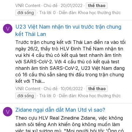
VNR Content
Chủ đề
20/01/2022
thể
thao
đời sống
Trả lời: 0
Diễn đàn:
Khoa học thường thức
U23 Việt Nam nhận tin vui trước trận chung
V
kết Thái Lan
Trước trận chung kết với Thái Lan diễn ra vào tối
ngày 26/2, thầy trò HLV Đinh Thế Nam nhận tin
vui khi 4 cầu thủ có kết quả test nhanh âm tính
với SARS-CoV-2. Với 4 cầu thủ có kết quả test
nhanh âm tính SARS-CoV-2, U23 Việt Nam đang
có 16 cầu thủ sẵn sàng thi đấu trong trận chung
kết với Thái...
VNR Content
Chủ đề
10/06/2022
thể
thao
đời sống
Trả lời: 0
Diễn đàn:
Khoa học thường thức
Zidane ngại dẫn dắt Man Utd vì sao?
V
Theo cựu HLV Real Zinedine Zidane, việc không
sành sõi tiếng Anh khiến ông không muốn làm
việc tại xứ sương mù. "Mọi người hỏi tôi: 'Ông có