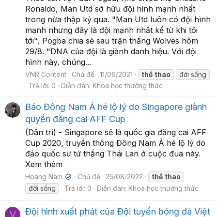
Ronaldo, Man Utd sở hữu đội hình mạnh nhất
trong nửa thập kỷ qua. "Man Utd luôn có đội hình
mạnh nhưng đây là đội mạnh nhất kể từ khi tôi
tới", Pogba chia sẻ sau trận thắng Wolves hôm
29/8. "DNA của đội là giành danh hiệu. Với đội
hình này, chúng...
VNR Content
Chủ đề
11/06/2021
thể
thao
đời sống
Trả lời: 0
Diễn đàn:
Khoa học thường thức
Báo Đông Nam Á hé lộ lý do Singapore giành
quyền đăng cai AFF Cup
(Dân trí) - Singapore sẽ là quốc gia đăng cai AFF
Cup 2020, truyền thông Đông Nam Á hé lộ lý do
đảo quốc sư tử thắng Thái Lan ở cuộc đua này.
Xem thêm
Hoàng Nam
Chủ đề
25/08/2022
thể
thao
✔
đời sống
Trả lời: 0
Diễn đàn:
Khoa học thường thức
Đội hình xuất phát của Đội tuyển bóng đá Việt
V