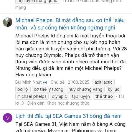
đội tuyển trung quốc
Trả lời: 0
Diễn đàn:
Nóng trên
mạng
Michael Phelps: Bí mật đằng sau cơ thể 'siêu
nhân' và sự cống hiến không ngừng nghỉ
Michael Phelps không chỉ là một huyền thoại bơi
lội mà còn là minh chứng cho sự kết hợp hoàn
hảo giữa gen di truyền và ý chí phi thường. Với 28
huy chương Olympic, Phelps đã trở thành vận
động viên được vinh danh nhiều nhất mọi thời đại.
Nhưng điều gì đã làm nên một Michael Phelps?
Hãy cùng khám...
Bùi Minh Nhật
Chủ đề
21/03/2025
axit lactic
✔
bơi lội
cơ
thể
lý tưởng
huy chương vàng
kỷ lục
michael phelps
olympic
tập luyện
thể
thao
Trả
lời: 0
Diễn đàn:
Khoa học thường thức
Lịch thi đấu tại SEA Games 31 bóng đá nam
V
Tại SEA Games 31, Việt Nam nằm ở bảng A cùng
với Indonesia, Myanmar, Philippines và Timor