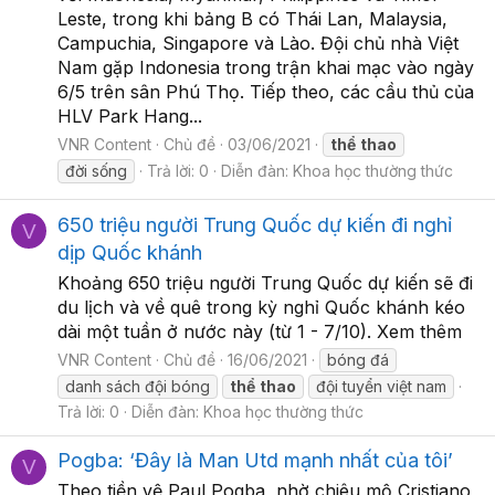
Leste, trong khi bảng B có Thái Lan, Malaysia,
Campuchia, Singapore và Lào. Đội chủ nhà Việt
Nam gặp Indonesia trong trận khai mạc vào ngày
6/5 trên sân Phú Thọ. Tiếp theo, các cầu thủ của
HLV Park Hang...
VNR Content
Chủ đề
03/06/2021
thể
thao
đời sống
Trả lời: 0
Diễn đàn:
Khoa học thường thức
650 triệu người Trung Quốc dự kiến đi nghỉ
V
dịp Quốc khánh
Khoảng 650 triệu người Trung Quốc dự kiến sẽ đi
du lịch và về quê trong kỳ nghỉ Quốc khánh kéo
dài một tuần ở nước này (từ 1 - 7/10). Xem thêm
VNR Content
Chủ đề
16/06/2021
bóng đá
danh sách đội bóng
thể
thao
đội tuyển việt nam
Trả lời: 0
Diễn đàn:
Khoa học thường thức
Pogba: ‘Đây là Man Utd mạnh nhất của tôi’
V
Theo tiền vệ Paul Pogba, nhờ chiêu mộ Cristiano