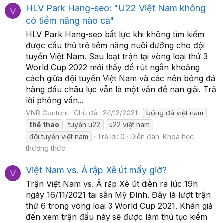
HLV Park Hang-seo: "U22 Việt Nam không
V
có tiềm năng nào cả"
HLV Park Hang-seo bất lực khi không tìm kiếm
được cầu thủ trẻ tiềm năng nuôi dưỡng cho đội
tuyển Việt Nam. Sau loạt trận tại vòng loại thứ 3
World Cup 2022 mới thấy để rút ngắn khoảng
cách giữa đội tuyển Việt Nam và các nền bóng đá
hàng đầu châu lục vẫn là một vấn đề nan giải. Trả
lời phỏng vấn...
VNR Content
Chủ đề
24/12/2021
bóng đá việt nam
thể
thao
tuyển u22
u22 việt nam
đội tuyển việt nam
Trả lời: 0
Diễn đàn:
Khoa học
thường thức
Việt Nam vs. Ả rập Xê út mấy giờ?
V
Trận Việt Nam vs. Ả rập Xê út diễn ra lúc 19h
ngày 16/11/2021 tại sân Mỹ Đình. Đây là lượt trận
thứ 6 trong vòng loại 3 World Cup 2021. Khán giả
đến xem trận đấu này sẽ được làm thủ tục kiểm