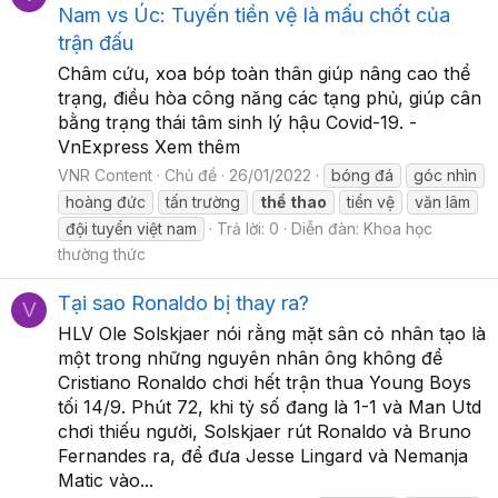
Nam vs Úc: Tuyến tiền vệ là mấu chốt của
trận đấu
Châm cứu, xoa bóp toàn thân giúp nâng cao thể
trạng, điều hòa công năng các tạng phủ, giúp cân
bằng trạng thái tâm sinh lý hậu Covid-19. -
VnExpress Xem thêm
VNR Content
Chủ đề
26/01/2022
bóng đá
góc nhìn
hoàng đức
tấn trường
thể
thao
tiền vệ
văn lâm
đội tuyển việt nam
Trả lời: 0
Diễn đàn:
Khoa học
thường thức
Tại sao Ronaldo bị thay ra?
V
HLV Ole Solskjaer nói rằng mặt sân cỏ nhân tạo là
một trong những nguyên nhân ông không để
Cristiano Ronaldo chơi hết trận thua Young Boys
tối 14/9. Phút 72, khi tỷ số đang là 1-1 và Man Utd
chơi thiếu người, Solskjaer rút Ronaldo và Bruno
Fernandes ra, để đưa Jesse Lingard và Nemanja
Matic vào...