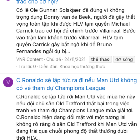
trao cho cơ hội?
Có lẽ Ole Gunnar Solskjaer đã đúng vì không
trọng dụng Donny van de Beek, người đã gây thất
vọng toàn tập khi được HLV tạm quyền Michael
Carrick trao cơ hội đá chính trước Villarreal. Bước
vào trận làm khách trước Villarreal, HLV tạm
quyền Carrick gây bất ngờ khi để Bruno
Fernandes ngồi dự bị...
VNR Content
Chủ đề
24/11/2021
thể
thao
đời sống
Trả lời: 0
Diễn đàn:
Khoa học thường thức
C.Ronaldo sẽ lập tức ra đi nếu Man Utd không
V
có vé tham dự Champions League
C.Ronaldo sẽ lập tức rời Man Utd vào mùa hè này
nếu đội chủ sân Old Trafford thất bại trong việc
tranh vé tham dự Champions League mùa giải tới.
C.Ronaldo hiện đang đối mặt với một tương lai
không rõ ràng ở sân Old Trafford khi Man Utd vẫn
đang trải qua chuỗi phong độ thất thường dưới
thời HLV...