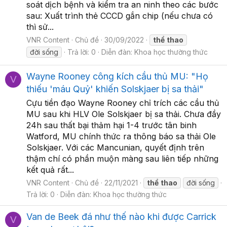
soát dịch bệnh và kiểm tra an ninh theo các bước
sau: Xuất trình thẻ CCCD gắn chip (nếu chưa có
thì sử...
VNR Content
Chủ đề
30/09/2022
thể
thao
đời sống
Trả lời: 0
Diễn đàn:
Khoa học thường thức
Wayne Rooney công kích cầu thủ MU: "Họ
V
thiếu 'máu Quỷ' khiến Solskjaer bị sa thải"
Cựu tiền đạo Wayne Rooney chỉ trích các cầu thủ
MU sau khi HLV Ole Solskjaer bị sa thải. Chưa đầy
24h sau thất bại thảm hại 1-4 trước tân binh
Watford, MU chính thức ra thông báo sa thải Ole
Solskjaer. Với các Mancunian, quyết định trên
thậm chí có phần muộn màng sau liên tiếp những
kết quả rất...
VNR Content
Chủ đề
22/11/2021
thể
thao
đời sống
Trả lời: 0
Diễn đàn:
Khoa học thường thức
Van de Beek đá như thế nào khi được Carrick
V