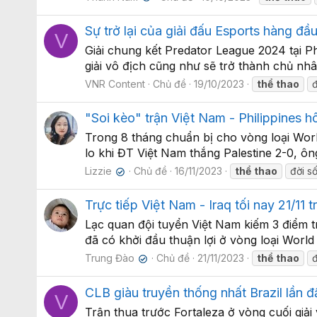
Sự trở lại của giải đấu Esports hàng đ
V
Giải chung kết Predator League 2024 tại P
giải vô địch cũng như sẽ trở thành chủ nhâ
VNR Content
Chủ đề
19/10/2023
thể
thao
đ
"Soi kèo" trận Việt Nam - Philippines 
Trong 8 tháng chuẩn bị cho vòng loại Worl
lo khi ĐT Việt Nam thắng Palestine 2-0, ông
Lizzie
Chủ đề
16/11/2023
thể
thao
đời s
✔
Trực tiếp Việt Nam - Iraq tối nay 21/11
Lạc quan đội tuyển Việt Nam kiếm 3 điểm 
đã có khởi đầu thuận lợi ở vòng loại World 
Trung Đào
Chủ đề
21/11/2023
thể
thao
✔
CLB giàu truyền thống nhất Brazil lần 
V
Trận thua trước Fortaleza ở vòng cuối giải