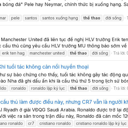
a bóng đá" Pele hay Neymar, chính thức bị xuống hạng. S
mar
pele
santos
santos xuống hạng
thể
thao
đời sống
 Manchester United đã liên tục đề nghị HLV trưởng Erik t
ác cầu thủ cũng yêu cầu HLV trưởng MU thông báo sớm về lị
erik ten hag
manchester united
thể
thao
đời sống
Trả lời: 
Khi tuổi tác không cản nổi huyền thoại
như sự bảo chứng cho thấy, tuổi tác không gây tác động qu
Đào Nha đã ghi dấu ấn khi là cầu thủ thứ 5 trong lịch sử bó
aldo
ronaldo
ronaldo lập kỷ lục
thể
thao
đời sống
Trả lời: 
5 cầu thủ làm được điều này, nhưng CR7 vẫn là người k
l Riyadh ở giải VĐQG Saudi Arabia. Ronaldo được trở lại độ
. Với việc ra sân trong trận đấu này, Ronaldo đã cán mốc 12
tiano ronaldo
cr7
cristiano ronaldo
cristiano ronaldo lập kỷ lục