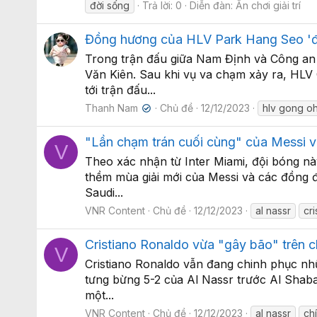
đời sống
Trả lời: 0
Diễn đàn:
Ăn chơi giải trí
Đồng hương của HLV Park Hang Seo 'đau
Trong trận đấu giữa Nam Định và Công an 
Văn Kiên. Sau khi vụ va chạm xảy ra, HLV
tới trận đấu...
Thanh Nam
Chủ đề
12/12/2023
hlv gong o
✔
"Lần chạm trán cuối cùng" của Messi v
V
Theo xác nhận từ Inter Miami, đội bóng nà
thềm mùa giải mới của Messi và các đồng đ
Saudi...
VNR Content
Chủ đề
12/12/2023
al nassr
cr
Cristiano Ronaldo vừa "gây bão" trên c
V
Cristiano Ronaldo vẫn đang chinh phục nh
tưng bừng 5-2 của Al Nassr trước Al Shaba
một...
VNR Content
Chủ đề
12/12/2023
al nassr
chí