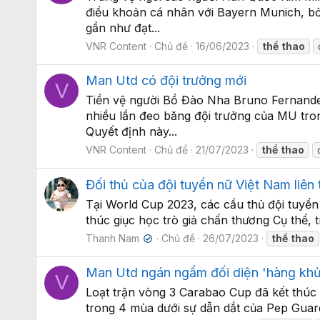
điều khoản cá nhân với Bayern Munich, bỏ
gần như đạt...
VNR Content
Chủ đề
16/06/2023
thể
thao
Man Utd có đội trưởng mới
V
Tiền vệ người Bồ Đào Nha Bruno Fernandes
nhiều lần đeo băng đội trưởng của MU tr
Quyết định này...
VNR Content
Chủ đề
21/07/2023
thể
thao
Đối thủ của đội tuyển nữ Việt Nam liên 
Tại World Cup 2023, các cầu thủ đội tuyển 
thúc giục học trò giả chấn thương Cụ thể, 
Thanh Nam
Chủ đề
26/07/2023
thể
thao
✔
Man Utd ngán ngẩm đối diện 'hàng khủ
V
Loạt trận vòng 3 Carabao Cup đã kết thúc v
trong 4 mùa dưới sự dẫn dắt của Pep Guardi