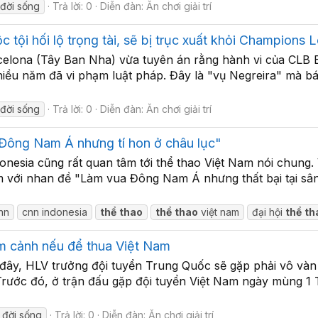
đời sống
Trả lời: 0
Diễn đàn:
Ăn chơi giải trí
c tội hối lộ trọng tài, sẽ bị trục xuất khỏi Champions
celona (Tây Ban Nha) vừa tuyên án rằng hành vi của CLB B
nhiều năm đã vi phạm luật pháp. Đây là "vụ Negreira" mà 
đời sống
Trả lời: 0
Diễn đàn:
Ăn chơi giải trí
Đông Nam Á nhưng tí hon ở châu lục"
onesia cũng rất quan tâm tới thể thao Việt Nam nói chung.
m với nhan đề "Làm vua Đông Nam Á nhưng thất bại tại sân 
nn
cnn indonesia
thể
thao
thể
thao
việt nam
đại hội
thể
th
m cảnh nếu để thua Việt Nam
 đây, HLV trưởng đội tuyển Trung Quốc sẽ gặp phải vô vàn
. Trước đó, ở trận đấu gặp đội tuyển Việt Nam ngày mùng
đời sống
Trả lời: 0
Diễn đàn:
Ăn chơi giải trí