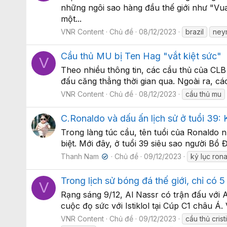
những ngôi sao hàng đầu thế giới như "Vu
một...
VNR Content
Chủ đề
08/12/2023
brazil
ney
Cầu thủ MU bị Ten Hag "vắt kiệt sức"
V
Theo nhiều thông tin, các cầu thủ của CLB
đấu căng thẳng thời gian qua. Ngoài ra, c
VNR Content
Chủ đề
08/12/2023
cầu thủ mu
C.Ronaldo và dấu ấn lịch sử ở tuổi 39: 
Trong làng túc cầu, tên tuổi của Ronaldo 
biệt. Mới đây, ở tuổi 39 siêu sao người Bồ 
Thanh Nam
Chủ đề
09/12/2023
kỷ lục ron
✔
Trong lịch sử bóng đá thế giới, chỉ có 
V
Rạng sáng 9/12, Al Nassr có trận đấu với A
cuộc đọ sức với Istiklol tại Cúp C1 châu Á
VNR Content
Chủ đề
09/12/2023
cầu thủ cris