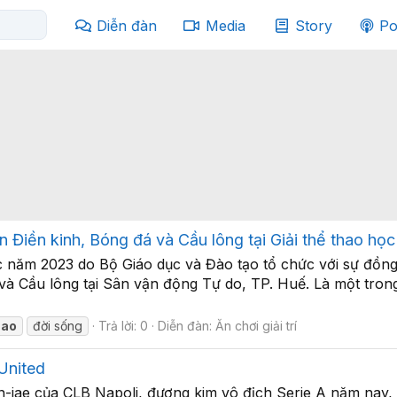
Diễn đàn
Media
Story
Po
n Điền kinh, Bóng đá và Cầu lông tại Giải thể thao h
c năm 2023 do Bộ Giáo dục và Đào tạo tổ chức với sự đồng
à Cầu lông tại Sân vận động Tự do, TP. Huế. Là một trong
hao
đời sống
Trả lời: 0
Diễn đàn:
Ăn chơi giải trí
United
jae của CLB Napoli, đương kim vô địch Serie A năm nay, đ