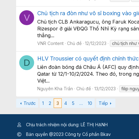
Chủ tịch ra đòn như võ sĩ boxing vào giữ
V
Chủ tịch CLB Ankaragucu, ông Faruk Koca, 
Rizespor ở giải VĐQG Thổ Nhĩ Kỳ rạng sáng
thẳng...
VNR Content
Chủ đề
12/12/2023
chủ tịch như 
HLV Troussier có quyết định chính thức
D
Liên đoàn bóng đá Châu Á (AFC) quy định, 
Qatar từ 12/1-10/2/2024. Theo đó, trong 
Việt...
Nguyên Kha Trần
Chủ đề
13/12/2023
filip ngu
Trước
1
2
3
4
5
…
10
Tiếp
Chịu trách nhiệm nội dung: LÊ THỊ HẠNH
Bản quyền @2023 Công ty Cổ phần Bkav