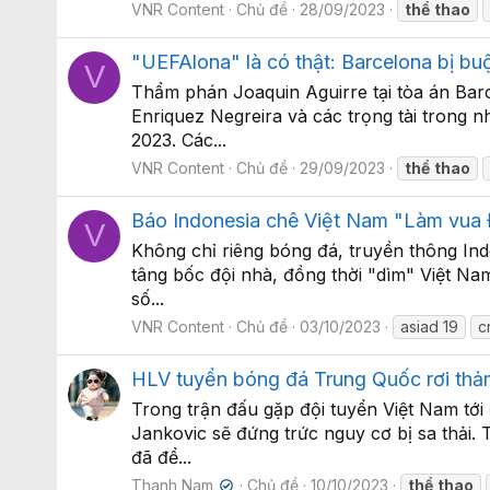
VNR Content
Chủ đề
28/09/2023
thể
thao
"UEFAlona" là có thật: Barcelona bị buộ
V
Thẩm phán Joaquin Aguirre tại tòa án Bar
Enriquez Negreira và các trọng tài trong 
2023. Các...
VNR Content
Chủ đề
29/09/2023
thể
thao
Báo Indonesia chê Việt Nam "Làm vua 
V
Không chỉ riêng bóng đá, truyền thông Ind
tâng bốc đội nhà, đồng thời "dìm" Việt Na
số...
VNR Content
Chủ đề
03/10/2023
asiad 19
c
HLV tuyển bóng đá Trung Quốc rơi thả
Trong trận đấu gặp đội tuyển Việt Nam tới
Jankovic sẽ đứng trức nguy cơ bị sa thải
đã để...
Thanh Nam
Chủ đề
10/10/2023
thể
thao
✔