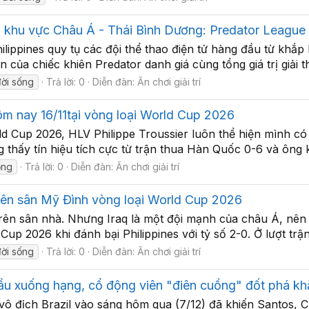
ầu khu vực Châu Á - Thái Bình Dương: Predator Leagu
hilippines quy tụ các đội thể thao điện tử hàng đầu từ khắ
n của chiếc khiên Predator danh giá cùng tổng giá trị giải
ời sống
Trả lời: 0
Diễn đàn:
Ăn chơi giải trí
hôm nay 16/11tại vòng loại World Cup 2026
d Cup 2026, HLV Philippe Troussier luôn thể hiện mình có
 thấy tín hiệu tích cực từ trận thua Hàn Quốc 0-6 và ông kiê
ống
Trả lời: 0
Diễn đàn:
Ăn chơi giải trí
 trên sân Mỹ Đình vòng loại World Cup 2026
trên sân nhà. Nhưng Iraq là một đội mạnh của châu Á, nên
Cup 2026 khi đánh bại Philippines với tỷ số 2-0. Ở lượt trận
đời sống
Trả lời: 0
Diễn đàn:
Ăn chơi giải trí
đầu xuống hạng, cổ động viên "điên cuồng" đốt phá kh
 vô địch Brazil vào sáng hôm qua (7/12) đã khiến Santos, CL