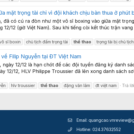
a mặt trọng tài chỉ vì đội khách chịu bàn thua ở phút 
đã có cú ra đòn như một võ sĩ boxing vào giữa mặt trọng t
 12/12 (giờ Việt Nam). Sau khi tiếng còi kết thúc trận van
võ sĩ boxin
chủ tịch đấm trọng tài
thể
thao
trọng tài bị chủ tịc
 về Filip Nguyễn tại ĐT Việt Nam
ngày 12/12 là hạn chót để các đội tuyển đăng ký danh sác
ngày 12/12, HLV Philippe Troussier đã lên xong danh sách
yễn
hlv troussier
thể
thao
đặng văn lâm
đt việt nam
Trả lời
Email:
quangcao.vnreview@g
Hotline:
024.37632552