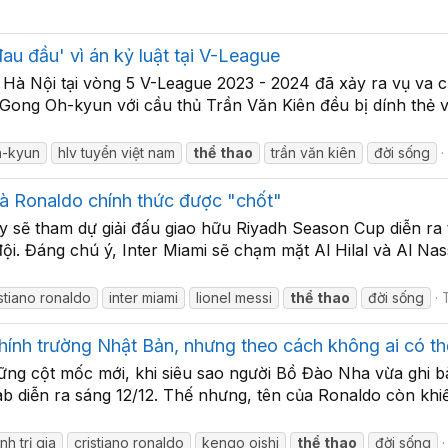
 đầu' vì án kỷ luật tại V-League
Hà Nội tại vòng 5 V-League 2023 - 2024 đã xảy ra vụ va
 Gong Oh-kyun với cầu thủ Trần Văn Kiên đều bị dính th
h-kyun
hlv tuyển việt nam
thể
thao
trần văn kiên
đời sống
à Ronaldo chính thức được "chốt"
y sẽ tham dự giải đấu giao hữu Riyadh Season Cup diễn ra
ội. Đáng chú ý, Inter Miami sẽ chạm mặt Al Hilal và Al Na
istiano ronaldo
inter miami
lionel messi
thể
thao
đời sống
T
hính trường Nhật Bản, nhưng theo cách không ai có th
ững cột mốc mới, khi siêu sao người Bồ Đào Nha vừa ghi b
b diễn ra sáng 12/12. Thế nhưng, tên của Ronaldo còn khiế
nh trị gia
cristiano ronaldo
kengo oishi
thể
thao
đời sống