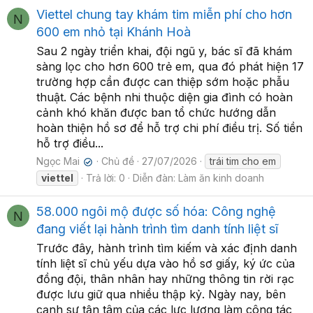
Viettel chung tay khám tim miễn phí cho hơn
N
600 em nhỏ tại Khánh Hoà
Sau 2 ngày triển khai, đội ngũ y, bác sĩ đã khám
sàng lọc cho hơn 600 trẻ em, qua đó phát hiện 17
trường hợp cần được can thiệp sớm hoặc phẫu
thuật. Các bệnh nhi thuộc diện gia đình có hoàn
cảnh khó khăn được ban tổ chức hướng dẫn
hoàn thiện hồ sơ để hỗ trợ chi phí điều trị. Số tiền
hỗ trợ điều...
Ngọc Mai
Chủ đề
27/07/2026
trái tim cho em
✔
viettel
Trả lời: 0
Diễn đàn:
Làm ăn kinh doanh
58.000 ngôi mộ được số hóa: Công nghệ
N
đang viết lại hành trình tìm danh tính liệt sĩ
Trước đây, hành trình tìm kiếm và xác định danh
tính liệt sĩ chủ yếu dựa vào hồ sơ giấy, ký ức của
đồng đội, thân nhân hay những thông tin rời rạc
được lưu giữ qua nhiều thập kỷ. Ngày nay, bên
cạnh sự tận tâm của các lực lượng làm công tác