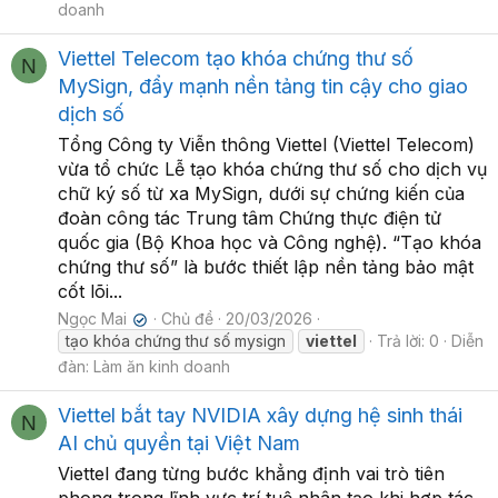
doanh
Viettel Telecom tạo khóa chứng thư số
N
MySign, đẩy mạnh nền tảng tin cậy cho giao
dịch số
Tổng Công ty Viễn thông Viettel (Viettel Telecom)
vừa tổ chức Lễ tạo khóa chứng thư số cho dịch vụ
chữ ký số từ xa MySign, dưới sự chứng kiến của
đoàn công tác Trung tâm Chứng thực điện tử
quốc gia (Bộ Khoa học và Công nghệ). “Tạo khóa
chứng thư số” là bước thiết lập nền tảng bảo mật
cốt lõi...
Ngọc Mai
Chủ đề
20/03/2026
✔
tạo khóa chứng thư số mysign
viettel
Trả lời: 0
Diễn
đàn:
Làm ăn kinh doanh
Viettel bắt tay NVIDIA xây dựng hệ sinh thái
N
AI chủ quyền tại Việt Nam
Viettel đang từng bước khẳng định vai trò tiên