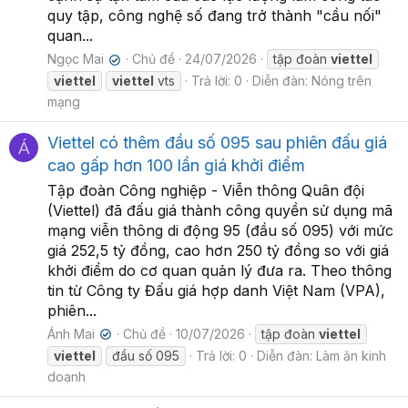
quy tập, công nghệ số đang trở thành "cầu nối"
quan...
Ngọc Mai
Chủ đề
24/07/2026
tập đoàn
viettel
✔
viettel
viettel
vts
Trả lời: 0
Diễn đàn:
Nóng trên
mạng
Viettel có thêm đầu số 095 sau phiên đấu giá
Á
cao gấp hơn 100 lần giá khởi điểm
Tập đoàn Công nghiệp - Viễn thông Quân đội
(Viettel) đã đấu giá thành công quyền sử dụng mã
mạng viễn thông di động 95 (đầu số 095) với mức
giá 252,5 tỷ đồng, cao hơn 250 tỷ đồng so với giá
khởi điểm do cơ quan quản lý đưa ra. Theo thông
tin từ Công ty Đấu giá hợp danh Việt Nam (VPA),
phiên...
Ánh Mai
Chủ đề
10/07/2026
tập đoàn
viettel
✔
viettel
đầu số 095
Trả lời: 0
Diễn đàn:
Làm ăn kinh
doanh