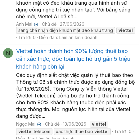
khuôn mặt có đeo khẩu trang qua hình ảnh sử
dụng công nghệ trí tuệ nhân tạo”. Với bằng sáng
chế mới, Viettel AI đã sở...
Ánh Mai
Chủ đề
27/06/2026
✔
sáng chế nhận diện khuôn mặt đeo khẩu trang
viettel
Trả lời: 0
Diễn đàn:
Làm ăn kinh doanh
Viettel hoàn thành hơn 90% lượng thuê bao
N
cần xác thực, dốc toàn lực hỗ trợ gần 5 triệu
khách hàng còn lại
Các quy định siết chặt việc quản lý thuê bao theo
Thông tư 08 sẽ chính thức được áp dụng đồng bộ
(từ 15/6/2026). Tổng Công ty Viễn thông Viettel
(Viettel Telecom) công bố đã hỗ trợ thành công
cho hơn 90% khách hàng thuộc diện phải xác
thực thông tin. Mọi nguồn lực hiện tại của Viettel
đang được...
Ngọc Mai
Chủ đề
13/06/2026
viettel
✔
viettel
telecom
xác thực thuê bao
viettel
Trả lời: 0
Diễn đàn:
Làm ăn kinh doanh