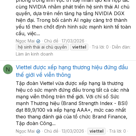
phong trong lĩnh vực trí tuệ nhân tạo khi hợp tác
cùng NVIDIA nhằm phát triển hệ sinh thái AI chủ
quyền, dựa trên nền tảng hạ tầng NVIDIA DGX
hiện đại. Trong bối cảnh AI ngày càng trở thành
yếu tố then chốt định hình sức mạnh kinh tế toàn
cầu, việc...
Ngọc Mai
Chủ đề
17/03/2026
✔
hệ sinh thái ai chủ quyền
viettel
Trả lời: 0
Diễn đàn:
Làm ăn kinh doanh
Viettel được xếp hạng thương hiệu đứng đầu
N
thế giới về viễn thông
Tập đoàn Viettel vừa được xếp hạng là thương
hiệu có sức mạnh đứng đầu trong tất cả các nhà
mạng viễn thông trên thế giới. Với chỉ số Sức
mạnh Thương hiệu (Brand Strength Index - BSI)
đạt 89,9/100 và xếp hạng AAA+, mức cao nhất
theo thang đánh giá của tổ chức Brand Finance,
Tập đoàn Công...
Ngọc Mai
Chủ đề
13/03/2026
viettel
Trả lời: 0
✔