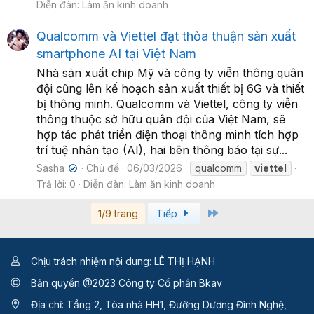
Diễn đàn:
Làm ăn kinh doanh
Qualcomm và Viettel đạt thỏa thuận sản xuất
smartphone AI tại Việt Nam
Nhà sản xuất chip Mỹ và công ty viễn thông quân
đội cũng lên kế hoạch sản xuất thiết bị 6G và thiết
bị thông minh. Qualcomm và Viettel, công ty viễn
thông thuộc sở hữu quân đội của Việt Nam, sẽ
hợp tác phát triển điện thoại thông minh tích hợp
trí tuệ nhân tạo (AI), hai bên thông báo tại sự...
Sasha
Chủ đề
06/03/2026
qualcomm
viettel
✔
Trả lời: 0
Diễn đàn:
Làm ăn kinh doanh
Last
1/9 trang
Tiếp
Chịu trách nhiệm nội dung: LÊ THỊ HẠNH
Bản quyền @2023 Công ty Cổ phần Bkav
Địa chỉ: Tầng 2, Tòa nhà HH1, Đường Dương Đình Nghệ,