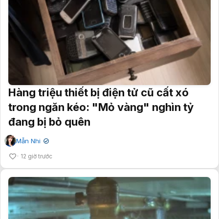
Hàng triệu thiết bị điện tử cũ cất xó
trong ngăn kéo: "Mỏ vàng" nghìn tỷ
đang bị bỏ quên
Mẫn Nhi
✔
12 giờ trước