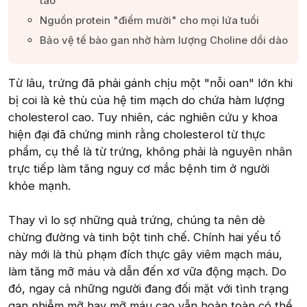
táo​
Nguồn protein "điểm mười" cho mọi lứa tuổi​
Bảo vệ tế bào gan nhờ hàm lượng Choline dồi dào​
Từ lâu, trứng đã phải gánh chịu một "nỗi oan" lớn khi
bị coi là kẻ thù của hệ tim mạch do chứa hàm lượng
cholesterol cao. Tuy nhiên, các nghiên cứu y khoa
hiện đại đã chứng minh rằng cholesterol từ thực
phẩm, cụ thể là từ trứng, không phải là nguyên nhân
trực tiếp làm tăng nguy cơ mắc bệnh tim ở người
khỏe mạnh.
Thay vì lo sợ những quả trứng, chúng ta nên dè
chừng đường và tinh bột tinh chế. Chính hai yếu tố
này mới là thủ phạm đích thực gây viêm mạch máu,
làm tăng mỡ máu và dẫn đến xơ vữa động mạch. Do
đó, ngay cả những người đang đối mặt với tình trạng
gan nhiễm mỡ hay mỡ máu cao vẫn hoàn toàn có thể