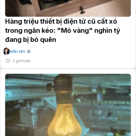
Hàng triệu thiết bị điện tử cũ cất xó
trong ngăn kéo: "Mỏ vàng" nghìn tỷ
đang bị bỏ quên
Mẫn Nhi
✔
2 giờ trước