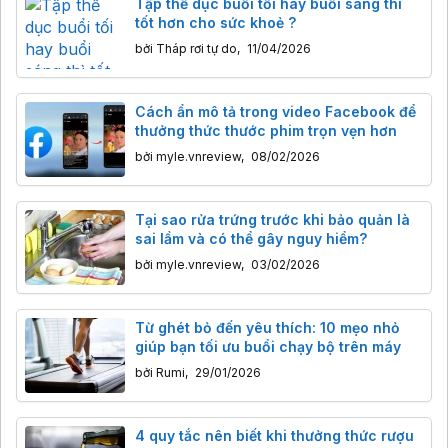
Tập thể dục buổi tối hay buổi sáng thì
tốt hơn cho sức khoẻ ?
bởi
Tháp rơi tự do
,
11/04/2026
Cách ẩn mô tả trong video Facebook để
thưởng thức thước phim trọn vẹn hơn
bởi
myle.vnreview
,
08/02/2026
Tại sao rửa trứng trước khi bảo quản là
sai lầm và có thể gây nguy hiểm?
bởi
myle.vnreview
,
03/02/2026
Từ ghét bỏ đến yêu thích: 10 mẹo nhỏ
giúp bạn tối ưu buổi chạy bộ trên máy
bởi
Rumi
,
29/01/2026
4 quy tắc nên biết khi thưởng thức rượu