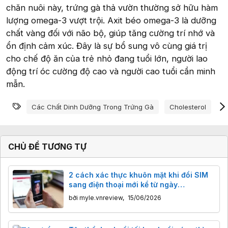
chăn nuôi này, trứng gà thả vườn thường sở hữu hàm
lượng omega-3 vượt trội. Axit béo omega-3 là dưỡng
chất vàng đối với não bộ, giúp tăng cường trí nhớ và
ổn định cảm xúc. Đây là sự bổ sung vô cùng giá trị
cho chế độ ăn của trẻ nhỏ đang tuổi lớn, người lao
động trí óc cường độ cao và người cao tuổi cần minh
mẫn.
Từ khóa
Các Chất Dinh Dưỡng Trong Trứng Gà
Cholesterol
C
CHỦ ĐỀ TƯƠNG TỰ
2 cách xác thực khuôn mặt khi đổi SIM
sang điện thoại mới kể từ ngày
15/6/2026
bởi
myle.vnreview
,
15/06/2026