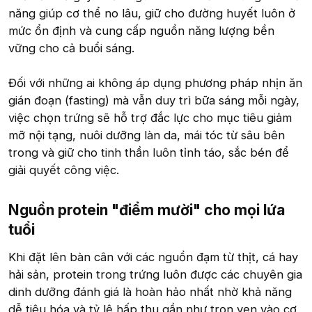
năng giúp cơ thể no lâu, giữ cho đường huyết luôn ở
mức ổn định và cung cấp nguồn năng lượng bền
vững cho cả buổi sáng.
Đối với những ai không áp dụng phương pháp nhịn ăn
gián đoạn (fasting) mà vẫn duy trì bữa sáng mỗi ngày,
việc chọn trứng sẽ hỗ trợ đắc lực cho mục tiêu giảm
mỡ nội tạng, nuôi dưỡng làn da, mái tóc từ sâu bên
trong và giữ cho tinh thần luôn tỉnh táo, sắc bén để
giải quyết công việc.
Nguồn protein "điểm mười" cho mọi lứa
tuổi​
Khi đặt lên bàn cân với các nguồn đạm từ thịt, cá hay
hải sản, protein trong trứng luôn được các chuyên gia
dinh dưỡng đánh giá là hoàn hảo nhất nhờ khả năng
dễ tiêu hóa và tỷ lệ hấp thu gần như trọn vẹn vào cơ