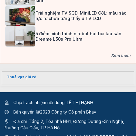
sinh
Trải nghiệm TV SQD-MiniLED C8L: màu sắc
rực rỡ chưa từng thấy ở TV LCD
5 điểm mình thích ở robot hút bụi lau sàn
Dreame L50s Pro Ultra
Xem thêm
Thuê vps giá rẻ
Chịu trách nhiệm nội dung: LÊ THỊ HẠNH
Bản quyền @2023 Công ty Cổ phần Bkav
Địa chỉ: Tầng 2, Tòa nhà HH1, Đường Dương Đình Nghệ,
Phường Cầu Giấy, TP Hà Nội