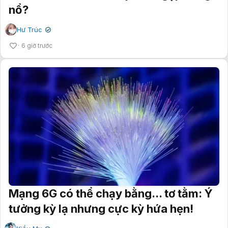
nổ?
Hư Trúc
✔
6 giờ trước
Mạng 6G có thể chạy bằng... tơ tằm: Ý
tưởng kỳ lạ nhưng cực kỳ hứa hẹn!