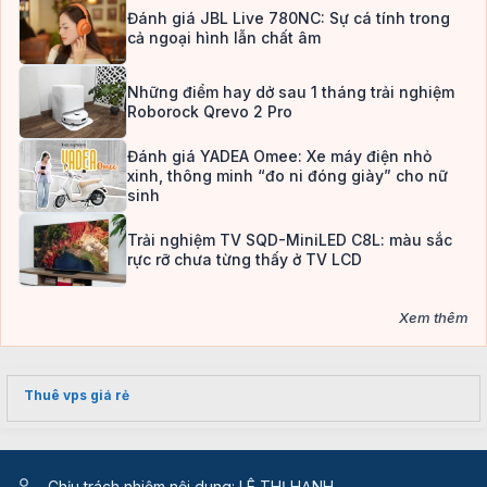
Đánh giá JBL Live 780NC: Sự cá tính trong
cả ngoại hình lẫn chất âm
Những điểm hay dở sau 1 tháng trải nghiệm
Roborock Qrevo 2 Pro
Đánh giá YADEA Omee: Xe máy điện nhỏ
xinh, thông minh “đo ni đóng giày” cho nữ
sinh
Trải nghiệm TV SQD-MiniLED C8L: màu sắc
rực rỡ chưa từng thấy ở TV LCD
Xem thêm
Thuê vps giá rẻ
Chịu trách nhiệm nội dung: LÊ THỊ HẠNH