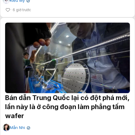
Kiều My
✔
6 giờ trước
Bán dẫn Trung Quốc lại có đột phá mới,
lần này là ở công đoạn làm phẳng tấm
wafer
Mẫn Nhi
✔