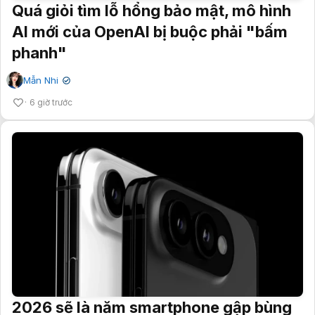
Quá giỏi tìm lỗ hổng bảo mật, mô hình
AI mới của OpenAI bị buộc phải "bấm
phanh"
Mẫn Nhi
✔
6 giờ trước
2026 sẽ là năm smartphone gập bùng