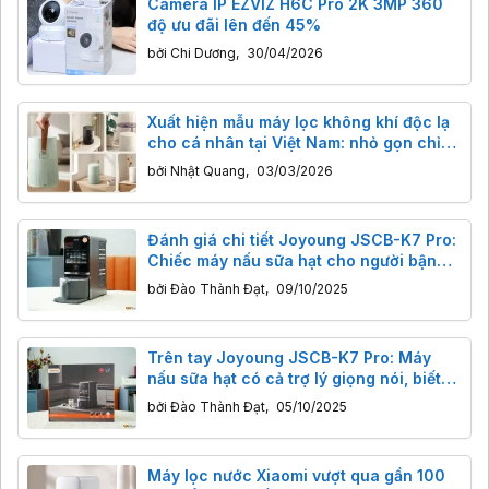
Camera IP EZVIZ H6C Pro 2K 3MP 360
độ ưu đãi lên đến 45%
bởi
Chi Dương
,
30/04/2026
Xuất hiện mẫu máy lọc không khí độc lạ
cho cá nhân tại Việt Nam: nhỏ gọn chỉ
ngang chiếc đèn ngủ, có cả phụ kiện
bởi
Nhật Quang
,
03/03/2026
khay cắm hoa, quai xách bằng da
Đánh giá chi tiết Joyoung JSCB-K7 Pro:
Chiếc máy nấu sữa hạt cho người bận
rộn, yêu sức khỏe và... ghét dọn dẹp
bởi
Đào Thành Đạt
,
09/10/2025
Trên tay Joyoung JSCB-K7 Pro: Máy
nấu sữa hạt có cả trợ lý giọng nói, biết
làm sạch tự động, làm được cả tàu hũ
bởi
Đào Thành Đạt
,
05/10/2025
Máy lọc nước Xiaomi vượt qua gần 100