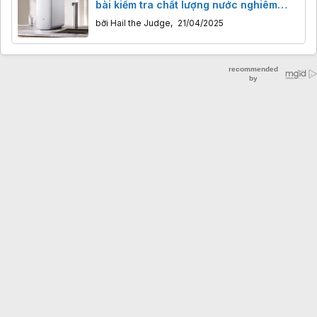
bài kiểm tra chất lượng nước nghiêm
ngặt
bởi
Hail the Judge
,
21/04/2025