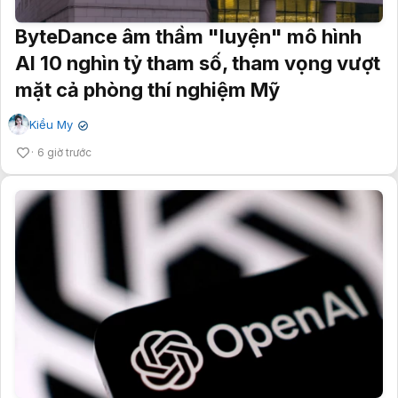
ByteDance âm thầm "luyện" mô hình
AI 10 nghìn tỷ tham số, tham vọng vượt
mặt cả phòng thí nghiệm Mỹ
Kiều My
✔
6 giờ trước