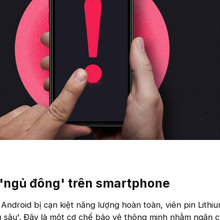
 'ngủ đông' trên smartphone​
 Android bị cạn kiệt năng lượng hoàn toàn, viên pin Lithi
gủ sâu'. Đây là một cơ chế bảo vệ thông minh nhằm ngăn 