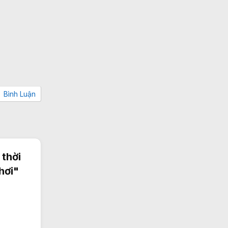
Bình Luận
 thời
hơi"