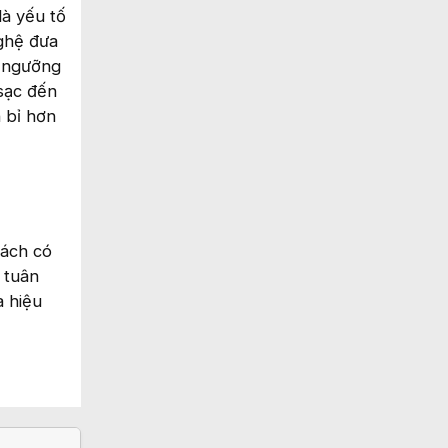
là yếu tố
nghệ đưa
i ngưỡng
 sạc đến
 bỉ hơn
cách có
 tuân
a hiệu