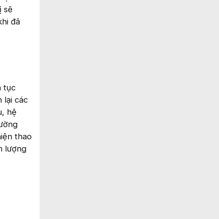
ị sẽ
khi đã
 tục
 lại các
u, hệ
rường
iện thao
m lượng