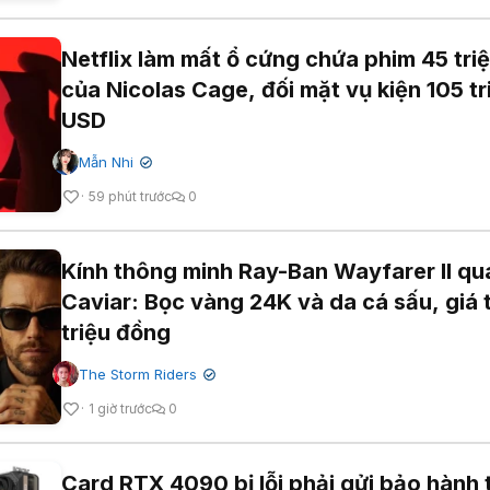
Netflix làm mất ổ cứng chứa phim 45 tri
của Nicolas Cage, đối mặt vụ kiện 105 tr
USD
Mẫn Nhi
✔
59 phút trước
0
Kính thông minh Ray-Ban Wayfarer II qu
Caviar: Bọc vàng 24K và da cá sấu, giá 
triệu đồng
The Storm Riders
✔
1 giờ trước
0
Card RTX 4090 bị lỗi phải gửi bảo hành t