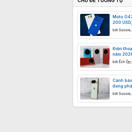
CHỦ ĐỀ TƯƠNG TỰ
Moto G47
200 USD,
thất vọn
bởi
Sussie
Điện thoạ
năm 2026:
các siêu
bởi
Ếch Ộp
Cảnh báo:
đang phá
thanh trê
bởi
Sussie