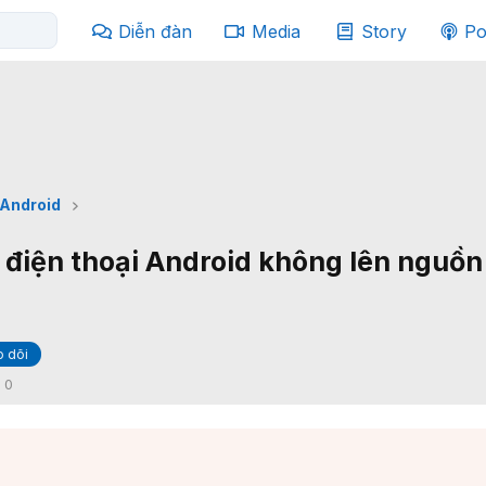
Diễn đàn
Media
Story
Po
Android
điện thoại Android không lên nguồn
 dõi
:
0