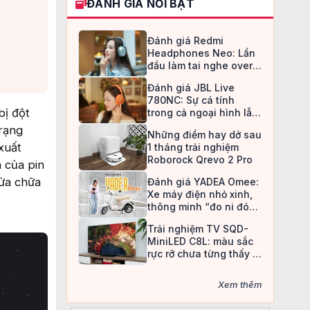
ĐÁNH GIÁ NỔI BẬT
Đánh giá Redmi
Headphones Neo: Lần
đầu làm tai nghe over-
ear, Redmi chọn cách đi
Đánh giá JBL Live
an toàn
780NC: Sự cá tính
bị đột
trong cả ngoại hình lẫn
chất âm
trạng
Những điểm hay dở sau
xuất
1 tháng trải nghiệm
Roborock Qrevo 2 Pro
h của pin
sửa chữa
Đánh giá YADEA Omee:
Xe máy điện nhỏ xinh,
thông minh “đo ni đóng
giày” cho nữ sinh
Trải nghiệm TV SQD-
MiniLED C8L: màu sắc
rực rỡ chưa từng thấy ở
TV LCD
Xem thêm