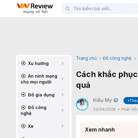
Trang chủ
Đồ công nghệ
Xu hướng
Cách khắc phục 
An ninh mạng
cho mọi người
quả
Đồ gia dụng
Kiều My
+Theo
✔
Đồ công
23/04/2026
Phản hồi
nghệ
Xe
Xem nhanh