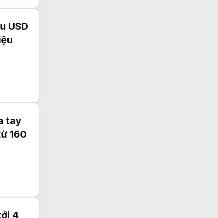
ệu USD
iệu
a tay
từ 160
ới 4