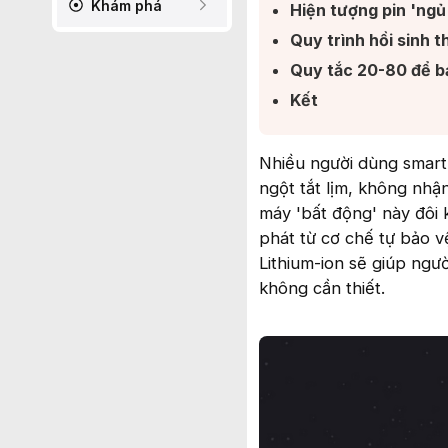
Khám phá
Hiện tượng pin 'ngủ
Quy trình hồi sinh th
Quy tắc 20-80 để bảo
Kết​
Nhiều người dùng smartp
ngột tắt lịm, không nhận
máy 'bất động' này đôi
phát từ cơ chế tự bảo v
Lithium-ion sẽ giúp ngư
không cần thiết.