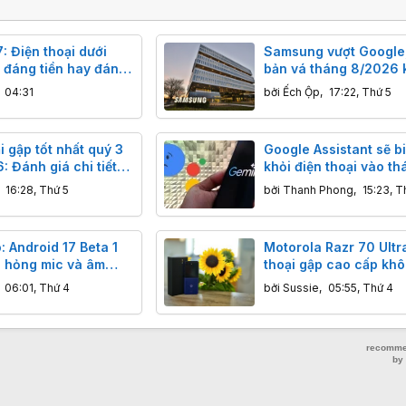
: Điện thoại dưới
Samsung vượt Google,
 đáng tiền hay đáng
bản vá tháng 8/2026 
g?
phục 56 lỗ hổng bảo m
,
04:31
bởi
Ếch Ộp
,
17:22, Thứ 5
Galaxy.
i gập tốt nhất quý 3
Google Assistant sẽ b
 Đánh giá chi tiết
khỏi điện thoại vào th
 phẩm
,
16:28, Thứ 5
bởi
Thanh Phong
,
15:23, T
 Android 17 Beta 1
Motorola Razr 70 Ultr
 hỏng mic và âm
thoại gập cao cấp khô
n điện thoại Pixel
hiệp về vật liệu và cả
,
06:01, Thứ 4
bởi
Sussie
,
05:55, Thứ 4
cầm nắm