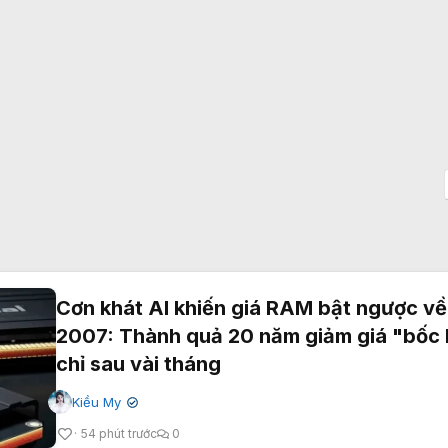
Cơn khát AI khiến giá RAM bật ngược về
2007: Thành quả 20 năm giảm giá "bốc 
chỉ sau vài tháng
Kiều My
✔
54 phút trước
0