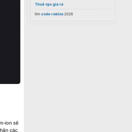
Thuê vps giá rẻ
tìm
code roblox
2026
um-ion sẽ
chặn các