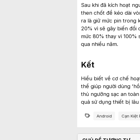
Sau khi đã kích hoạt ng
then chốt để kéo dài vò
ra là giữ mức pin tron
20% vì sẽ gây biến đổi 
mức 80% thay vì 100% sẽ
qua nhiều năm.
Kết​
Hiểu biết về cơ chế ho
thể giúp người dùng 'hồ
thủ ngưỡng sạc an toàn
quả sử dụng thiết bị lâu 
Từ khóa
Android
Cạn Kiệt 