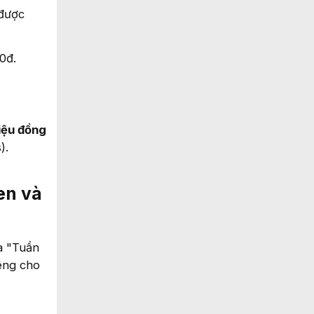
 được
0đ.
riệu đồng
).
en và
a "Tuần
iêng cho