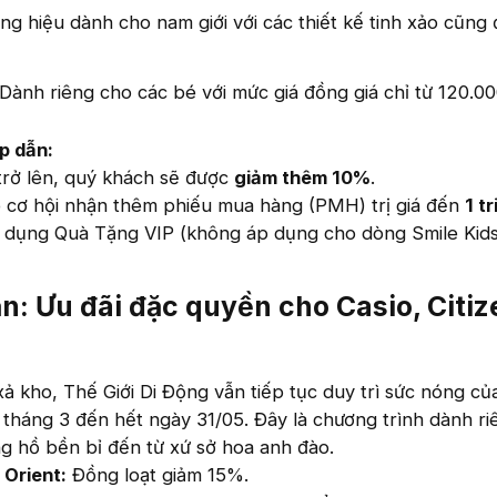
g hiệu dành cho nam giới với các thiết kế tinh xảo cũng
Dành riêng cho các bé với mức giá đồng giá chỉ từ 120.00
p dẫn:
trở lên, quý khách sẽ được
giảm thêm 10%
.
ó cơ hội nhận thêm phiếu mua hàng (PMH) trị giá đến
1 t
 dụng Quà Tặng VIP (không áp dụng cho dòng Smile Kids
n: Ưu đãi đặc quyền cho Casio, Citiz
ả kho, Thế Giới Di Động vẫn tiếp tục duy trì sức nóng củ
 tháng 3 đến hết ngày 31/05. Đây là chương trình dành r
g hồ bền bỉ đến từ xứ sở hoa anh đào.
 Orient:
Đồng loạt giảm 15%.