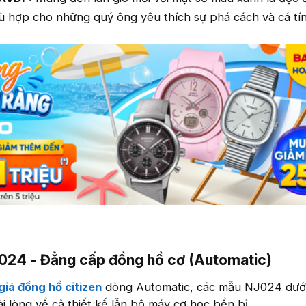
 hợp cho những quý ông yêu thích sự phá cách và cá tín
J024 - Đẳng cấp đồng hồ cơ (Automatic)
giá đồng hồ citizen
dòng Automatic, các mẫu NJ024 dướ
i lòng về cả thiết kế lẫn bộ máy cơ học bền bỉ.