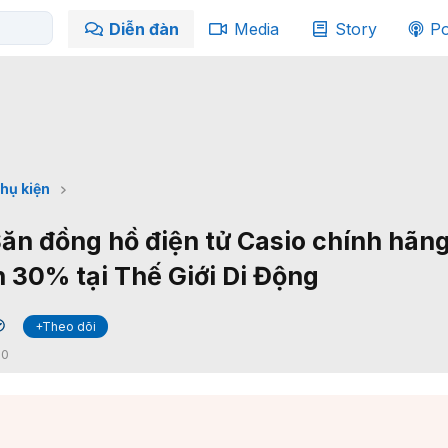
Diễn đàn
Media
Story
Po
hụ kiện
ăn đồng hồ điện tử Casio chính hãn
n 30% tại Thế Giới Di Động
+Theo dõi
✔
:
0