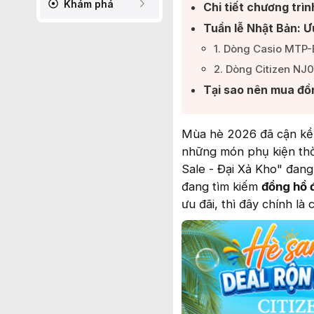
Khám phá
Chi tiết chương trì
Tuần lễ Nhật Bản: Ư
1. Dòng Casio MTP-B
2. Dòng Citizen NJ0
Tại sao nên mua đồn
Mùa hè 2026 đã cận kề,
những món phụ kiện thờ
Sale - Đại Xả Kho" đang
đang tìm kiếm
đồng hồ 
ưu đãi, thì đây chính là 