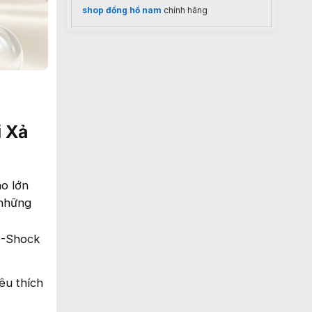
shop đồng hồ nam
chính hãng
i Xả
ho lớn
 những
G-Shock
êu thích