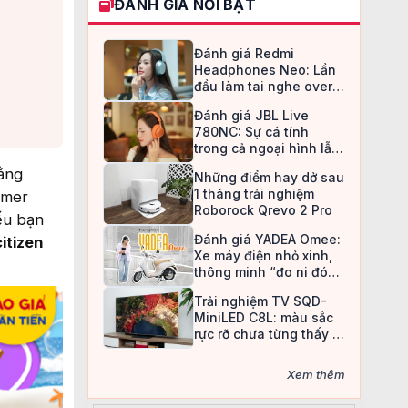
ĐÁNH GIÁ NỔI BẬT
Đánh giá Redmi
Headphones Neo: Lần
đầu làm tai nghe over-
ear, Redmi chọn cách đi
Đánh giá JBL Live
an toàn
780NC: Sự cá tính
trong cả ngoại hình lẫn
chất âm
ằng
Những điểm hay dở sau
1 tháng trải nghiệm
mmer
Roborock Qrevo 2 Pro
Nếu bạn
Đánh giá YADEA Omee:
itizen
Xe máy điện nhỏ xinh,
thông minh “đo ni đóng
giày” cho nữ sinh
Trải nghiệm TV SQD-
MiniLED C8L: màu sắc
rực rỡ chưa từng thấy ở
TV LCD
Xem thêm