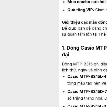
Mua combo cực hời:
Quà tặng VIP:
Giảm t
Giới thiệu các mẫu đồn
Để giúp bạn dễ dàng ch
sự quan tâm lớn tại Thế 
1. Dòng Casio MTP-
đại
Dòng MTP-B315 ghi điểm 
lịch thứ, ngày và định d
Casio MTP-B315L-4
tông màu tạo nên vẻ
Casio MTP-B315D-7
số trắng trang nhã. 
Casio MTP-B315L-3