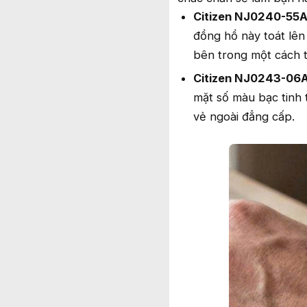
Citizen NJ0240-55A
đồng hồ này toát lê
bên trong một cách t
Citizen NJ0243-06A
mặt số màu bạc tinh t
vẻ ngoài đẳng cấp.