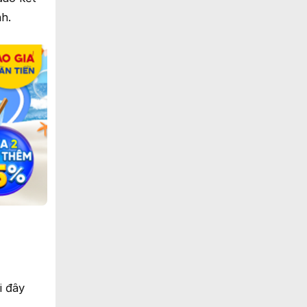
h.
i đây