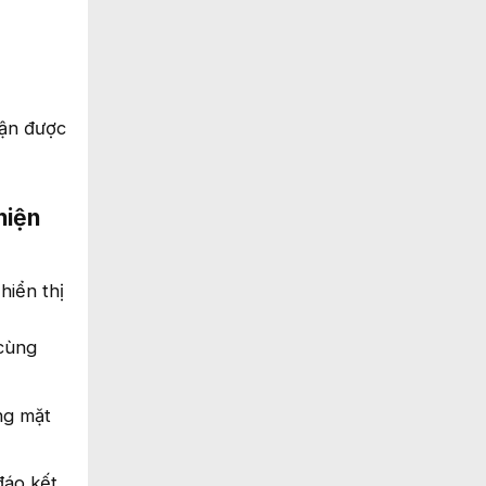
hận được
hiện
hiển thị
 cùng
ng mặt
đáo kết