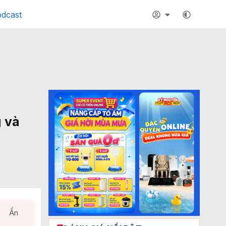
dcast
g và
Ẩn