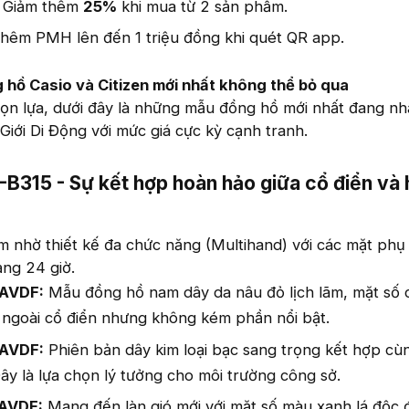
Giảm thêm
25%
khi mua từ 2 sản phẩm.
hêm PMH lên đến 1 triệu đồng khi quét QR app.
g hồ Casio và Citizen mới nhất không thể bỏ qua
ọn lựa, dưới đây là những mẫu đồng hồ mới nhất đang n
Giới Di Động với mức giá cực kỳ cạnh tranh.
B315 - Sự kết hợp hoàn hảo giữa cổ điển và 
nhờ thiết kế đa chức năng (Multihand) với các mặt phụ 
ạng 24 giờ.
AVDF:
Mẫu đồng hồ nam dây da nâu đỏ lịch lãm, mặt số
 ngoài cổ điển nhưng không kém phần nổi bật.
AVDF:
Phiên bản dây kim loại bạc sang trọng kết hợp cù
Đây là lựa chọn lý tưởng cho môi trường công sở.
AVDF:
Mang đến làn gió mới với mặt số màu xanh lá độc 