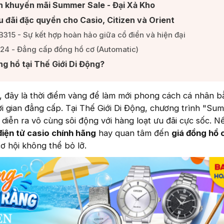
nh khuyến mãi Summer Sale - Đại Xả Kho​
u đãi đặc quyền cho Casio, Citizen và Orient​
315 - Sự kết hợp hoàn hảo giữa cổ điển và hiện đại​
24 - Đẳng cấp đồng hồ cơ (Automatic)​
g hồ tại Thế Giới Di Động?​
 đây là thời điểm vàng để làm mới phong cách cá nhân b
i gian đẳng cấp. Tại Thế Giới Di Động, chương trình "Su
 diễn ra vô cùng sôi động với hàng loạt ưu đãi cực sốc. 
điện tử casio chính hãng
hay quan tâm đến
giá đồng hồ c
cơ hội không thể bỏ lỡ.