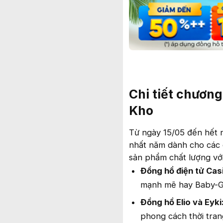
Chi tiết chươn
Kho
Từ ngày 15/05 đến hết n
nhất năm dành cho các 
sản phẩm chất lượng với
Đồng hồ điện tử Cas
mạnh mẽ hay Baby-G 
Đồng hồ Elio và Eyki
phong cách thời trang