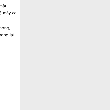
 mẫu
bộ máy cơ
hống,
ang lại