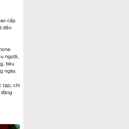
cao cấp
d đến
phone
ều người,
g, tiêu
g ngày.
 tạp; chỉ
ể đăng