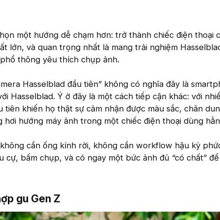
chọn một hướng dễ chạm hơn: trở thành chiếc điện thoại 
ất lớn, và quan trọng nhất là mang trải nghiệm Hasselbla
 phổ thông yêu thích chụp ảnh.
camera Hasselblad đầu tiên” không có nghĩa đây là smart
ới Hasselblad. Ý ở đây là một cách tiếp cận khác: với nhi
đầu tiên khiến họ thật sự cảm nhận được màu sắc, chân dun
 hơi hướng máy ảnh trong một chiếc điện thoại dùng hằn
không cần ống kính rời, không cần workflow hậu kỳ phức
êu cự, bấm chụp, và có ngay một bức ảnh đủ “có chất” đ
hợp gu Gen Z​