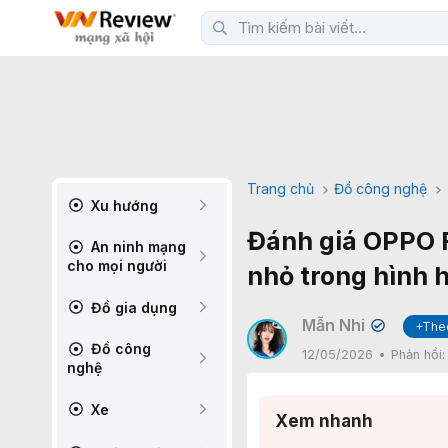
Trang chủ
Đồ công nghệ
Xu hướng
Đánh giá OPPO F
An ninh mạng
cho mọi người
nhỏ trong hình 
Đồ gia dụng
Mẫn Nhi
+The
✔
Đồ công
12/05/2026
Phản hồi
nghệ
Xe
Xem nhanh