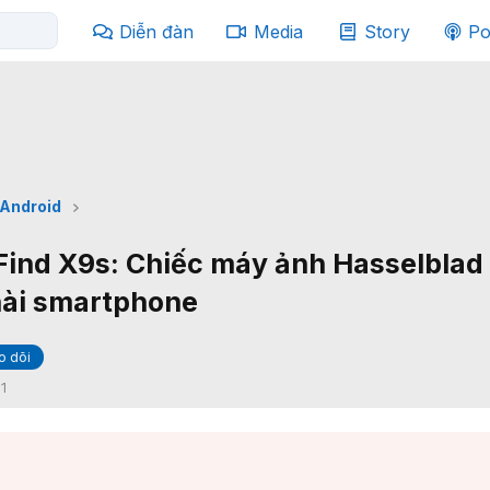
Diễn đàn
Media
Story
Po
Android
ind X9s: Chiếc máy ảnh Hasselblad
hài smartphone
o dõi
:
1