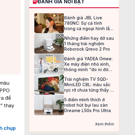
ĐÁNH GIÁ NỔI BẬT
Đánh giá JBL Live
780NC: Sự cá tính
trong cả ngoại hình lẫn
chất âm
Những điểm hay dở sau
1 tháng trải nghiệm
Roborock Qrevo 2 Pro
Đánh giá YADEA Omee:
Xe máy điện nhỏ xinh,
thông minh “đo ni đóng
giày” cho nữ sinh
Trải nghiệm TV SQD-
 màu
MiniLED C8L: màu sắc
OPPO
rực rỡ chưa từng thấy ở
TV LCD
ra để
5 điểm mình thích ở
” thay
robot hút bụi lau sàn
Dreame L50s Pro Ultra
Xem thêm
ch chụp