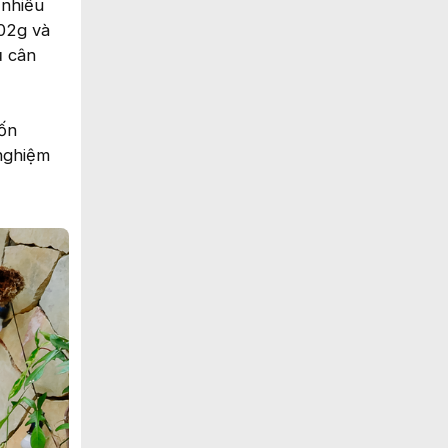
 nhiều
02g và
ủ cân
vốn
 nghiệm