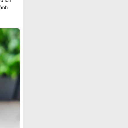
u ích
 ảnh