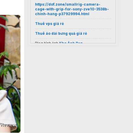
https://dof.zone/smallrig-camera-
cage-with-grip-for-sony-zve10-3538b-
chinh-hang-p37929994.html
Thuê vps giá rẻ
Thuê áo dài bưng quả giá rẻ
Blog hình ảnh
Kho Ảnh Đẹp
Máy ảnh
Sony A75
chính hãng