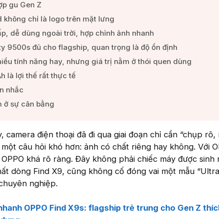
ợp gu Gen Z​
không chỉ là logo trên mặt lưng​
p, dễ dùng ngoài trời, hợp chỉnh ảnh nhanh​
y 9500s đủ cho flagship, quan trọng là độ ổn định​
hiều tính năng hay, nhưng giá trị nằm ở thói quen dùng​
là lợi thế rất thực tế​
n nhắc​
m ở sự cân bằng​
y, camera điện thoại đã đi qua giai đoạn chỉ cần “chụp rõ,
 một câu hỏi khó hơn: ảnh có chất riêng hay không. Với 
ủa OPPO khá rõ ràng. Đây không phải chiếc máy được sinh 
ất dòng Find X9, cũng không cố đóng vai một mẫu “Ultra
chuyên nghiệp.
nhanh OPPO Find X9s: flagship trẻ trung cho Gen Z thí