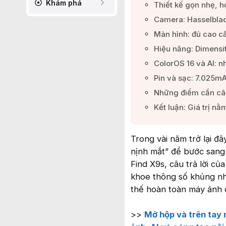
Khám phá
Thiết kế gọn nhẹ, h
Camera: Hasselblad 
Màn hình: đủ cao cấ
Hiệu năng: Dimensit
ColorOS 16 và AI: n
Pin và sạc: 7.025mAh 
Những điểm cần câ
Kết luận: Giá trị nằ
Trong vài năm trở lại đâ
nịnh mắt” để bước sang
Find X9s, câu trả lời c
khoe thông số khủng nh
thế hoàn toàn máy ảnh 
>>
Mở hộp và trên tay 