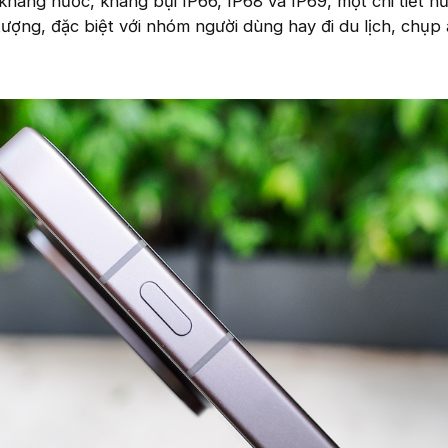
háng nước, kháng bụi IP66, IP68 và IP69, một chi tiết hữ
tượng, đặc biệt với nhóm người dùng hay đi du lịch, chụp