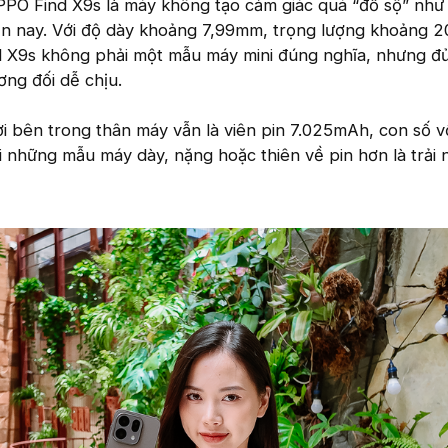
PPO Find X9s là máy không tạo cảm giác quá “đồ sộ” như
n nay. Với độ dày khoảng 7,99mm, trọng lượng khoảng 2
nd X9s không phải một mẫu máy mini đúng nghĩa, nhưng đ
ng đối dễ chịu.
ởi bên trong thân máy vẫn là viên pin 7.025mAh, con số 
ới những mẫu máy dày, nặng hoặc thiên về pin hơn là trải