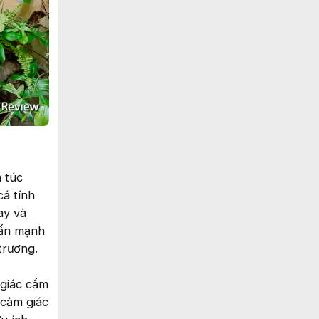
m túc
á tính
ay và
hấn mạnh
trương.
 giác cầm
 cảm giác