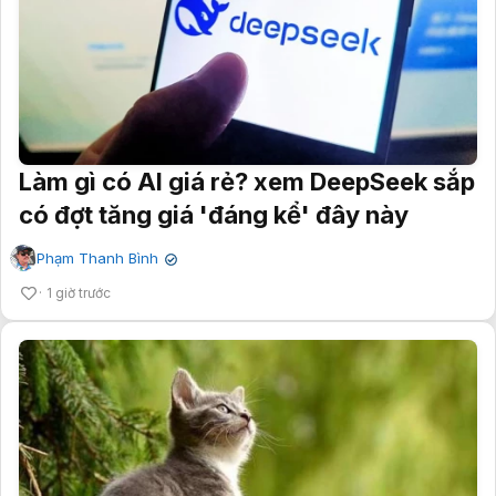
Làm gì có AI giá rẻ? xem DeepSeek sắp
có đợt tăng giá 'đáng kể' đây này
Phạm Thanh Bình
✔
1 giờ trước