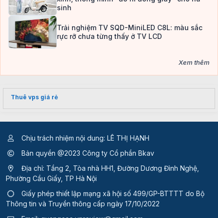
sinh
Trải nghiệm TV SQD-MiniLED C8L: màu sắc
rực rỡ chưa từng thấy ở TV LCD
Xem thêm
Thuê vps giá rẻ
Chịu trách nhiệm nội dung: LÊ THỊ HẠNH
Bản quyền @2023 Công ty Cổ phần Bkav
Địa chỉ: Tầng 2, Tòa nhà HH1, Đường Dương Đình Nghệ,
Phường Cầu Giấy, TP Hà Nội
Giấy phép thiết lập mạng xã hội số 499/GP-BTTTT
do Bộ
Thông tin và Truyền thông cấp ngày 17/10/2022