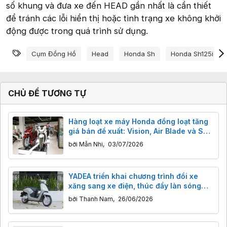
số khung và đưa xe đến HEAD gần nhất là cần thiết
để tránh các lỗi hiển thị hoặc tình trạng xe không khởi
động được trong quá trình sử dụng.
Từ khóa
Cụm Đồng Hồ
Head
Honda Sh
Honda Sh125i
CHỦ ĐỀ TƯƠNG TỰ
Hàng loạt xe máy Honda đồng loạt tăng
giá bán đề xuất: Vision, Air Blade và SH
đều bị ảnh hưởng
bởi
Mẫn Nhi
,
03/07/2026
YADEA triển khai chương trình đổi xe
xăng sang xe điện, thúc đẩy làn sóng
chuyển đổi xe xanh tại Việt Nam
bởi
Thanh Nam
,
26/06/2026