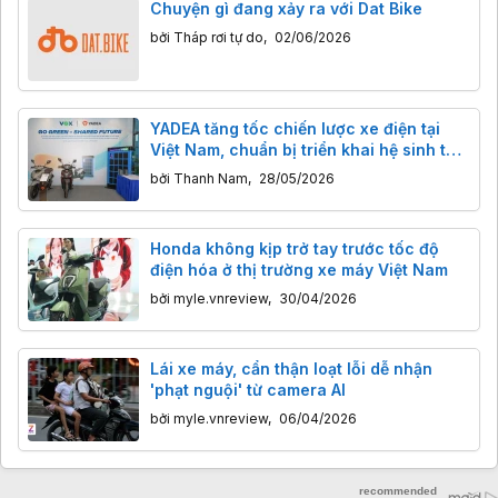
Chuyện gì đang xảy ra với Dat Bike
bởi
Tháp rơi tự do
,
02/06/2026
YADEA tăng tốc chiến lược xe điện tại
Việt Nam, chuẩn bị triển khai hệ sinh thái
đổi pin dùng chung
bởi
Thanh Nam
,
28/05/2026
Honda không kịp trở tay trước tốc độ
điện hóa ở thị trường xe máy Việt Nam
bởi
myle.vnreview
,
30/04/2026
Lái xe máy, cẩn thận loạt lỗi dễ nhận
'phạt nguội' từ camera AI
bởi
myle.vnreview
,
06/04/2026