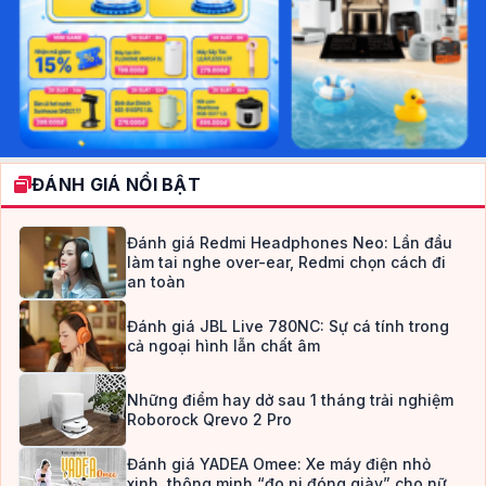
ĐÁNH GIÁ NỔI BẬT
Đánh giá Redmi Headphones Neo: Lần đầu
làm tai nghe over-ear, Redmi chọn cách đi
an toàn
Đánh giá JBL Live 780NC: Sự cá tính trong
cả ngoại hình lẫn chất âm
Những điểm hay dở sau 1 tháng trải nghiệm
Roborock Qrevo 2 Pro
Đánh giá YADEA Omee: Xe máy điện nhỏ
xinh, thông minh “đo ni đóng giày” cho nữ