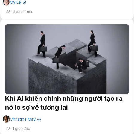
Mỹ Lệ
✔
6 phút trước
Khi AI khiến chính những người tạo ra
nó lo sợ về tương lai
Christine May
✔
1 giờ trước