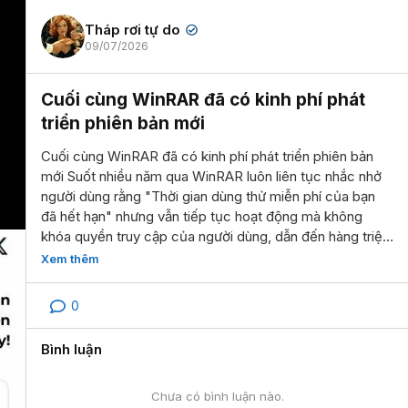
Tháp rơi tự do
✔
09/07/2026
Cuối cùng WinRAR đã có kinh phí phát
triển phiên bản mới
Cuối cùng WinRAR đã có kinh phí phát triển phiên bản
mới Suốt nhiều năm qua WinRAR luôn liên tục nhắc nhở
người dùng rằng "Thời gian dùng thử miễn phí của bạn
đã hết hạn" nhưng vẫn tiếp tục hoạt động mà không
khóa quyền truy cập của người dùng, dẫn đến hàng triệu
người sử dụng nó trong nhiều năm mà không cần trả bất
Xem thêm
kỳ một đồng nào. Khi ra mắt phiên bản mới WinRAR 7.23,
công ty đã đăng caption hề hước để cảm ơn người dùng
0
(hình bên phải). Bài đăng lập tức nhận về hàng nghìn lượt
tương tác. Có người dùng hỏi "Vậy phiên bản 7.24 nhiêu
Bình luận
vậy sốp?", WinRAR liền dốc lại bằng meme "Một triệu
đô nha ông!". Bên cạnh việc sửa lỗi, WinRAR xác nhận
đang phát triển tính năng tự động kiểm tra cập nhật và
Chưa có bình luận nào.