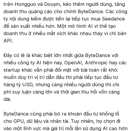
trên Hongguo và Douyin, kéo thêm người dùng, tăng
doanh thu quảng cáo cho chính ByteDance. Các công
ty nội dung kiếm được tiền lại tiếp tục mua Seedance
để sản xuất nhiều hơn. Một mô hình AI vì thế tạo
doanh thu ở nhiều mắt xích khác nhau thay vì chỉ bán
API.
Đây có lẽ là khác biệt lớn nhất giữa ByteDance với
nhiều công ty AI hiện nay. OpenAI, Anthropic hay các
startup khác vẫn phải đối mặt với bài toán rất khó:
muốn duy trì vị trí dẫn đầu thì phải tiếp tục đầu tư
hàng tỷ USD, nhưng càng nhiều người dùng thì chi
phí suy luận càng lớn và thời gian thu hồi vốn càng
dài.
ByteDance cũng phải bỏ ra khoản đầu tư khổng lồ
cho GPU, dữ liệu và nhân tài. Tuy nhiên, họ chọn đi
vào một lĩnh vực mà giá trị mỗi lần sử dụng AI cao hơn