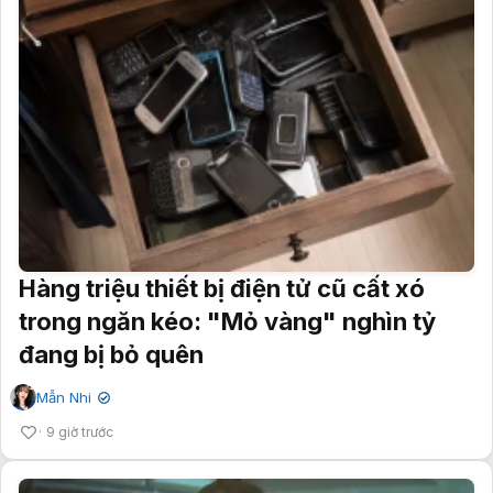
Hàng triệu thiết bị điện tử cũ cất xó
trong ngăn kéo: "Mỏ vàng" nghìn tỷ
đang bị bỏ quên
Mẫn Nhi
✔
9 giờ trước