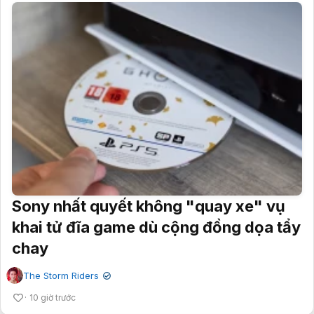
Sony nhất quyết không "quay xe" vụ
khai tử đĩa game dù cộng đồng dọa tẩy
chay
The Storm Riders
✔
10 giờ trước