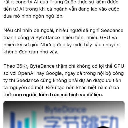
rất ít công ty AI của Trung Quốc thực sự kiếm được
tiền từ AI trong khi cả ngành vẫn đang lao vào cuộc
đua mô hình ngôn ngữ lớn.
Nếu chỉ nhìn bề ngoài, nhiều người sẽ nghĩ Seedance
thành công vì ByteDance nhiều tiền, nhiều GPU và
nhiều kỹ sư giỏi. Nhưng đọc kỹ mới thấy câu chuyện
không đơn giản như vậy.
Theo 36Kr, ByteDance thậm chí không có lợi thế GPU
so với OpenAI hay Google, ngay cả trong nội bộ công
ty thì Seedance cũng không phải dự án được ưu tiên
tài nguyên số một. Điều tạo nên khác biệt nằm ở ba
thứ:
con người, kiến trúc mô hình và dữ liệu.