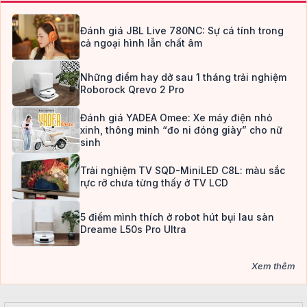
Đánh giá JBL Live 780NC: Sự cá tính trong
cả ngoại hình lẫn chất âm
Những điểm hay dở sau 1 tháng trải nghiệm
Roborock Qrevo 2 Pro
Đánh giá YADEA Omee: Xe máy điện nhỏ
xinh, thông minh “đo ni đóng giày” cho nữ
sinh
Trải nghiệm TV SQD-MiniLED C8L: màu sắc
rực rỡ chưa từng thấy ở TV LCD
5 điểm mình thích ở robot hút bụi lau sàn
Dreame L50s Pro Ultra
Xem thêm