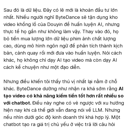
Sau đó là dữ liệu. Đây có lẽ mới là khoản đầu tư lớn
nhất. Nhiều người nghĩ ByteDance sẽ tận dụng kho
video khổng lồ của Douyin để huấn luyện AI, nhưng
thực tế họ gần như không làm vậy. Thay vào đó, họ
bỏ tiền mua lượng lớn dữ liệu phim ảnh chất lượng
cao, dùng mô hình ngôn ngữ để phân tích thành kịch
bản, cảnh quay rồi mới đưa vào huấn luyện. Nói cách
khác, họ không chỉ dạy AI tạo video mà còn dạy AI
cách kể chuyện như một đạo diễn.
Nhưng điều khiến tôi thấy thú vị nhất lại nằm ở chỗ
khác. ByteDance dường như nhận ra khá sớm rằng
AI
tạo video có khả năng kiếm tiền tốt hơn rất nhiều so
với chatbot.
Điều này nghe có vẻ ngược với xu hướng
hiện nay khi cả thế giới vẫn đang nói về LLM. Nhưng
nếu nhìn dưới góc độ kinh doanh thì khá hợp lý. Một
chatbot tạo ra giá trị chủ yếu ở việc trả lời câu hỏi