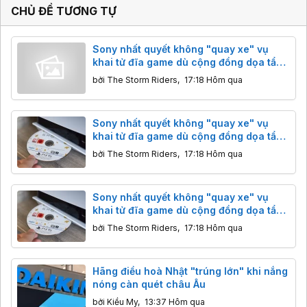
CHỦ ĐỀ TƯƠNG TỰ
Sony nhất quyết không "quay xe" vụ
khai tử đĩa game dù cộng đồng dọa tẩy
chay
bởi
The Storm Riders
,
17:18 Hôm qua
Sony nhất quyết không "quay xe" vụ
khai tử đĩa game dù cộng đồng dọa tẩy
chay
bởi
The Storm Riders
,
17:18 Hôm qua
Sony nhất quyết không "quay xe" vụ
khai tử đĩa game dù cộng đồng dọa tẩy
chay
bởi
The Storm Riders
,
17:18 Hôm qua
Hãng điều hoà Nhật "trúng lớn" khi nắng
nóng càn quét châu Âu
bởi
Kiều My
,
13:37 Hôm qua