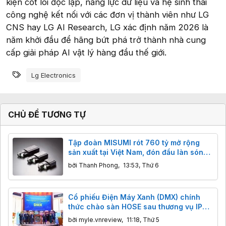
kiện cốt lõi độc lập, năng lực dữ liệu và hệ sinh thái
công nghệ kết nối với các đơn vị thành viên như LG
CNS hay LG AI Research, LG xác định năm 2026 là
năm khởi đầu để hãng bứt phá trở thành nhà cung
cấp giải pháp AI vật lý hàng đầu thế giới.
Từ khóa
Lg Electronics
CHỦ ĐỀ TƯƠNG TỰ
Tập đoàn MISUMI rót 760 tỷ mở rộng
sản xuất tại Việt Nam, đón đầu làn sóng
AI và robot toàn cầu
bởi
Thanh Phong
,
13:53, Thứ 6
Cổ phiếu Điện Máy Xanh (DMX) chính
thức chào sàn HOSE sau thương vụ IPO
tỷ đô
bởi
myle.vnreview
,
11:18, Thứ 5