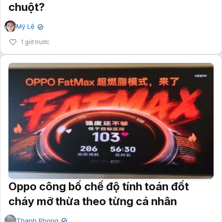
chuột?
Mỹ Lệ
✔
1 giờ trước
Oppo công bố chế độ tính toán đốt
cháy mỡ thừa theo từng cá nhân
Thanh Phong
✔