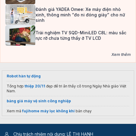
Đánh giá YADEA Omee: Xe máy điện nhỏ
xinh, thông minh “đo ni đóng giày” cho nữ
sinh
Trải nghiệm TV SQD-MiniLED C8L: màu sắc
rực rỡ chưa từng thấy ở TV LCD
Xem thêm
Robot hàn tự động
Tổng hợp
thiệp 20/11
đẹp để tri ân thầy cô trong Ngày Nhà giáo Việt
Nam.
bảng giá máy vệ sinh công nghiệp
Xem mã
fujihome máy lọc không khí
bán chạy
lịch cúp điện Quy Nhơn
Thuê vps giá rẻ
Chịu trách nhiệm nội dung: LÊ THỊ HẠNH