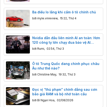
Ba điều lo lắng khi cầm ô tô chính chủ
bởi
myle.vnreview
,
15:22, Thứ 4
Nvidia dẫn đầu liên minh AI an toàn: Hơn
120 công ty lớn chạy đua bảo vệ AI
nguồn mở
bởi
Rumi
,
02:54, Thứ 3
Ô tô Trung Quốc đang chinh phục châu
Âu như thế nào?
bởi
Christine May
,
19:32, Thứ 3
Đọc vị “thủ phạm” chính đằng sau cơn
bão giá RAM và bộ nhớ toàn cầu
bởi
Bỉ Ngạn Hoa
,
02/08/2026