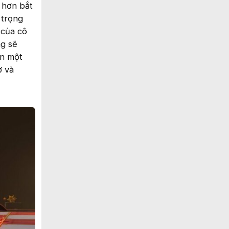
 hơn bắt
 trọng
 của cô
ng sẽ
ên một
ờ và