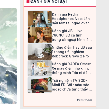
ĐÁNH GIÁ NỔI BẬT
Đánh giá Redmi
Headphones Neo: Lần
đầu làm tai nghe over-
ear, Redmi chọn cách đi
Đánh giá JBL Live
an toàn
780NC: Sự cá tính
trong cả ngoại hình lẫn
chất âm
Những điểm hay dở sau
1 tháng trải nghiệm
Roborock Qrevo 2 Pro
Đánh giá YADEA Omee:
Xe máy điện nhỏ xinh,
thông minh “đo ni đóng
giày” cho nữ sinh
Trải nghiệm TV SQD-
MiniLED C8L: màu sắc
rực rỡ chưa từng thấy ở
TV LCD
Xem thêm