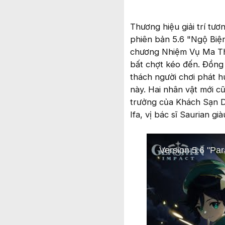
Thương hiệu giải trí tư
phiên bản 5.6 "Ngộ Biệ
chương Nhiệm Vụ Ma Thầ
bất chợt kéo đến. Đồng 
thách người chơi phát h
này. Hai nhân vật mới c
trưởng của Khách Sạn D
Ifa, vị bác sĩ Saurian g