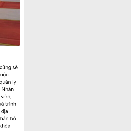
 cũng sẽ
huộc
quản lý
n Nhàn
viên,
á trình
 địa
phân bổ
 khóa