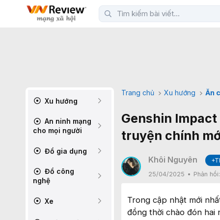
Trang chủ
Xu hướng
Ăn c
Xu hướng
Genshin Impact 
An ninh mạng
cho mọi người
truyện chính mớ
Đồ gia dụng
Khôi Nguyên
+T
Đồ công
25/04/2025
Phản hồi
nghệ
Trong cập nhật mới nhất
Xe
đồng thời chào đón hai n