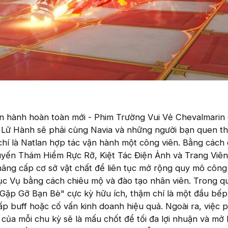
ận hành hoàn toàn mới - Phim Trường Vui Vẻ Chevalmarin
hà Lữ Hành sẽ phải cùng Navia và những người bạn quen t
chí là Natlan hợp tác vận hành một công viên. Bằng cách 
yến Thám Hiểm Rực Rỡ, Kiệt Tác Điện Ảnh và Trang Viê
nâng cấp cơ sở vật chất để liên tục mở rộng quy mô công 
ục Vụ bằng cách chiêu mộ và đào tạo nhân viên. Trong qu
Gặp Gỡ Bạn Bè" cực kỳ hữu ích, thậm chí là một đầu bếp
p buff hoặc cố vấn kinh doanh hiệu quả. Ngoài ra, việc 
ủa mỗi chu kỳ sẽ là mấu chốt để tối đa lợi nhuận và mở