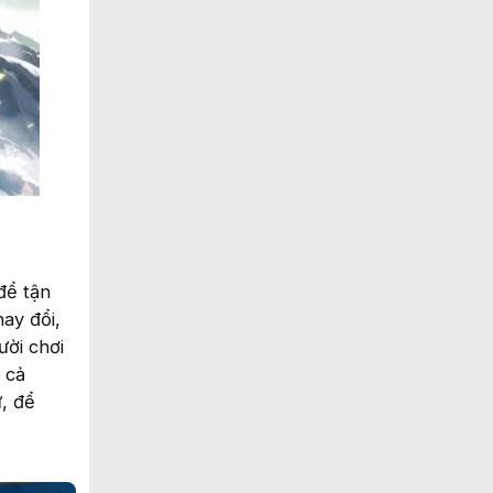
để tận
ay đổi,
ười chơi
 cả
, để