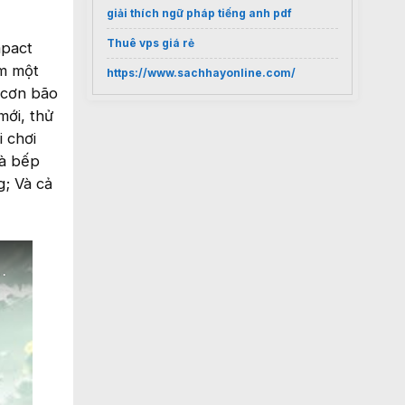
giải thích ngữ pháp tiếng anh pdf
Thuê vps giá rẻ
mpact
ồm một
https://www.sachhayonline.com/
 cơn bão
mới, thử
 chơi
là bếp
; Và cả