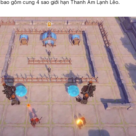
 bao gồm cung 4 sao giới hạn Thanh Âm Lạnh Lẽo.