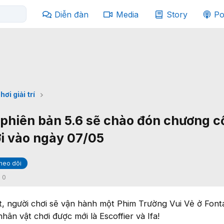
Diễn đàn
Media
Story
Po
hơi giải trí
phiên bản 5.6 sẽ chào đón chương c
i vào ngày 07/05
heo dõi
:
0
, người chơi sẽ vận hành một Phim Trường Vui Vẻ ở Font
hân vật chơi được mới là Escoffier và Ifa!