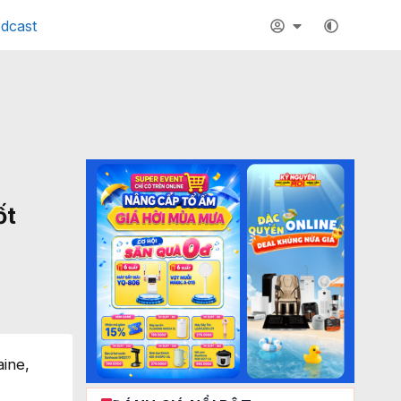
dcast
ốt
aine,