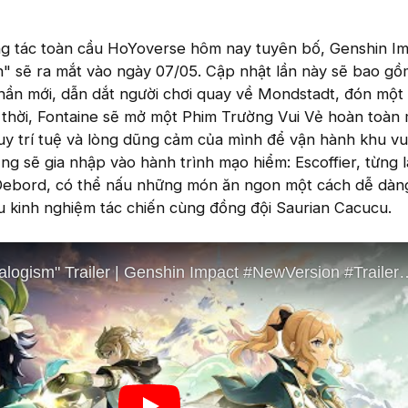
ơng tác toàn cầu HoYoverse hôm nay tuyên bố, Genshin I
n" sẽ ra mắt vào ngày 07/05. Cập nhật lần này sẽ bao g
n mới, dẫn dắt người chơi quay về Mondstadt, đón một
thời, Fontaine sẽ mở một Phim Trường Vui Vẻ hoàn toàn 
uy trí tuệ và lòng dũng cảm của mình để vận hành khu vui
ũng sẽ gia nhập vào hành trình mạo hiểm: Escoffier, từng 
ebord, có thể nấu những món ăn ngon một cách dễ dàng
iàu kinh nghiệm tác chiến cùng đồng đội Saurian Cacucu.