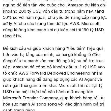
ngừng đổ tiền tấn vào cuộc chơi. Amazon dự kiến chi
khoảng 200 tỷ USD vốn đầu tư trong năm nay, tăng
50% so với năm ngoái, chủ yếu để nâng cấp năng lực
xử lý AI cho các trung tâm dữ liệu AWS. Microsoft
cũng không kém cạnh khi dự kiến chi tới 190 tỷ USD,
tăng 61%.
Để kích cầu và giúp khách hàng "tiêu tiền" hiệu quả
hơn vào hạ tầng của mình, cả hai gã khổng lồ đều
đang đầu tư mạnh vào các đội ngũ kỹ sư hỗ trợ trực
tiếp. Amazon đã công bố khoản đầu tư 1 tỷ USD vào
tổ chức AWS Forward Deployed Engineering nhằm
giúp khách hàng dễ dàng áp dụng các AI Agent và
rút ngắn thời gian triển khai. Microsoft thì rót 2,5 tỷ
USD cho một thực thể vận hành mới mang tên
Microsoft Frontier Company, giúp khách hàng tối ưu
hóa sức mạnh AI song song với việc định hình giá trị
cạnh tranh riêng.