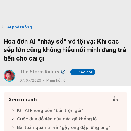
AI phổ thông
Hóa đơn AI "nhảy số" vô tội vạ: Khi các
sếp lớn cũng không hiểu nổi mình đang trả
tiền cho cái gì
The Storm Riders
+Theo dõi
✔
07/07/2026
Phản hồi:
0
Xem nhanh
Ẩn
Khi AI không còn "bán trọn gói"​
Cuộc đua đổ tiền của các gã khổng lồ​
Bài toán quản trị và "gậy ông đập lưng ông"​