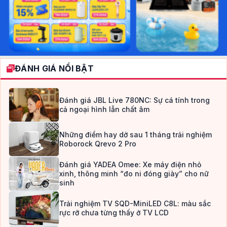
ĐÁNH GIÁ NỔI BẬT
Đánh giá JBL Live 780NC: Sự cá tính trong
cả ngoại hình lẫn chất âm
Những điểm hay dở sau 1 tháng trải nghiệm
Roborock Qrevo 2 Pro
Đánh giá YADEA Omee: Xe máy điện nhỏ
xinh, thông minh “đo ni đóng giày” cho nữ
sinh
Trải nghiệm TV SQD-MiniLED C8L: màu sắc
rực rỡ chưa từng thấy ở TV LCD