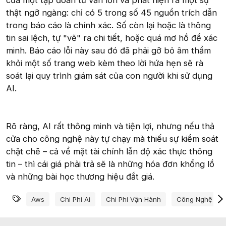
thật ngỡ ngàng: chỉ có 5 trong số 45 nguồn trích dẫn
trong báo cáo là chính xác. Số còn lại hoặc là thông
tin sai lệch, tự "vẽ" ra chi tiết, hoặc quá mơ hồ để xác
minh. Báo cáo lỗi này sau đó đã phải gỡ bỏ âm thầm
khỏi một số trang web kèm theo lời hứa hẹn sẽ rà
soát lại quy trình giám sát của con người khi sử dụng
AI.
Rõ ràng, AI rất thông minh và tiện lợi, nhưng nếu thả
cửa cho công nghệ này tự chạy mà thiếu sự kiểm soát
chặt chẽ – cả về mặt tài chính lẫn độ xác thực thông
tin – thì cái giá phải trả sẽ là những hóa đơn khổng lồ
và những bài học thương hiệu đắt giá.
Từ khóa
Aws
Chi Phí Ai
Chi Phí Vận Hành
Công Nghệ Doa