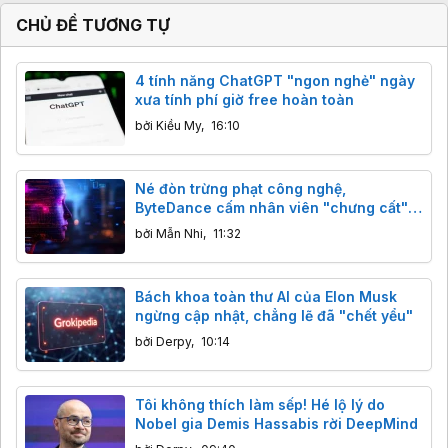
CHỦ ĐỀ TƯƠNG TỰ
4 tính năng ChatGPT "ngon nghẻ" ngày
xưa tính phí giờ free hoàn toàn
bởi
Kiều My
,
16:10
Né đòn trừng phạt công nghệ,
ByteDance cấm nhân viên "chưng cất"
mô hình AI Mỹ
bởi
Mẫn Nhi
,
11:32
Bách khoa toàn thư AI của Elon Musk
ngừng cập nhật, chẳng lẽ đã "chết yểu"
bởi
Derpy
,
10:14
Tôi không thích làm sếp! Hé lộ lý do
Nobel gia Demis Hassabis rời DeepMind