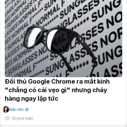
Đối thủ Google Chrome ra mắt kính
"chẳng có cái vẹo gì" nhưng cháy
hàng ngay lập tức
Mẫn Nhi
✔
55 phút trước