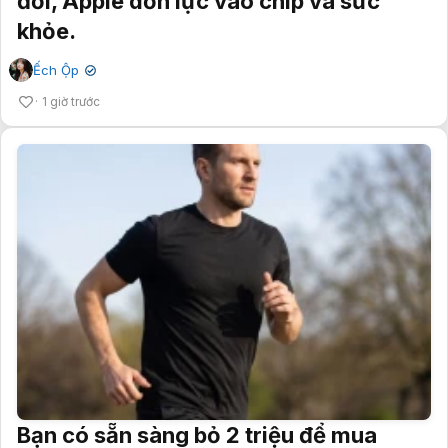
đổi, Apple dồn lực vào chip và sức
khỏe.
Ếch Ộp
✔
1 giờ trước
Bạn có sẵn sàng bỏ 2 triệu để mua