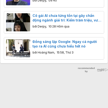
bởi
Derpy
,
09:40
Cô gái AI chưa từng tồn tại gây chấn
động ngành giải trí: Kiếm trăm triệu, vượt
mặt sao thật
bởi
Derpy
,
10:28 Hôm qua
Đồng sáng lập Google: Ngay cả người
tạo ra AI cũng chưa hiểu hết nó
bởi
Hoàng Nam
,
15:58, Thứ 3