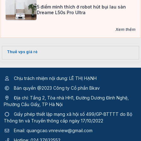
5 điểm mình thích ở robot hút bụi lau sàn
Dreame L50s Pro Ultra
Xem thêm
Thuê vps giá rẻ
Chịu trách nhiệm nội dung: LÊ THỊ HẠNH
Bản quyền @2023 Công ty Cổ phần Bkav
Địa chỉ: Tầng 2, Tòa nhà HH1, Đường Dương Đình Nghệ,
Phường Cầu Giấy, TP Hà Nội
Giấy phép thiết lập mạng xã hội số 499/GP-BTTTT
do Bộ
Thông tin và Truyền thông cấp ngày 17/10/2022
Email:
quangcao.vnreview@gmail.com
Hotline:
024.37632552