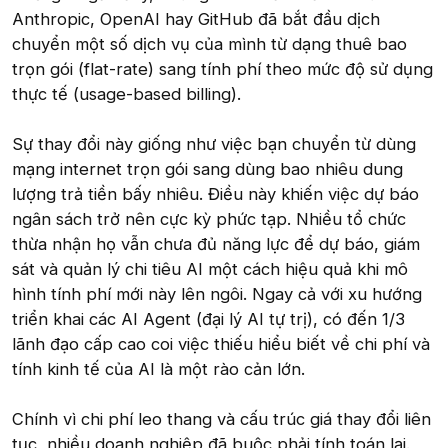
Anthropic, OpenAI hay GitHub đã bắt đầu dịch
chuyển một số dịch vụ của mình từ dạng thuê bao
trọn gói (flat-rate) sang tính phí theo mức độ sử dụng
thực tế (usage-based billing).
Sự thay đổi này giống như việc bạn chuyển từ dùng
mạng internet trọn gói sang dùng bao nhiêu dung
lượng trả tiền bấy nhiêu. Điều này khiến việc dự báo
ngân sách trở nên cực kỳ phức tạp. Nhiều tổ chức
thừa nhận họ vẫn chưa đủ năng lực để dự báo, giám
sát và quản lý chi tiêu AI một cách hiệu quả khi mô
hình tính phí mới này lên ngôi. Ngay cả với xu hướng
triển khai các AI Agent (đại lý AI tự trị), có đến 1/3
lãnh đạo cấp cao coi việc thiếu hiểu biết về chi phí và
tính kinh tế của AI là một rào cản lớn.
Chính vì chi phí leo thang và cấu trúc giá thay đổi liên
tục, nhiều doanh nghiệp đã buộc phải tính toán lại.