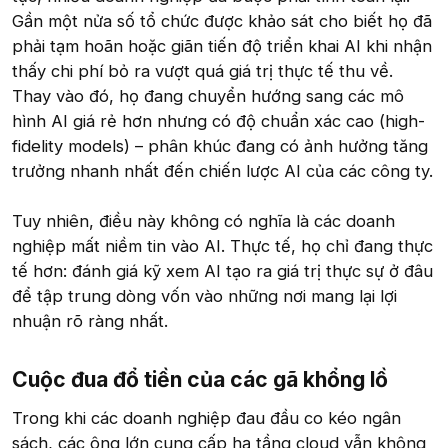
Gần một nửa số tổ chức được khảo sát cho biết họ đã
phải tạm hoãn hoặc giãn tiến độ triển khai AI khi nhận
thấy chi phí bỏ ra vượt quá giá trị thực tế thu về.
Thay vào đó, họ đang chuyển hướng sang các mô
hình AI giá rẻ hơn nhưng có độ chuẩn xác cao (high-
fidelity models) – phân khúc đang có ảnh hưởng tăng
trưởng nhanh nhất đến chiến lược AI của các công ty.
Tuy nhiên, điều này không có nghĩa là các doanh
nghiệp mất niềm tin vào AI. Thực tế, họ chỉ đang thực
tế hơn: đánh giá kỹ xem AI tạo ra giá trị thực sự ở đâu
để tập trung dòng vốn vào những nơi mang lại lợi
nhuận rõ ràng nhất.
Cuộc đua đổ tiền của các gã khổng lồ​
Trong khi các doanh nghiệp đau đầu co kéo ngân
sách, các ông lớn cung cấp hạ tầng cloud vẫn không