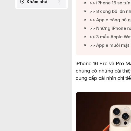
Khám phá
>> iPhone 16 so từn
>> 8 công bố lớn nh
>> Apple công bố gi
>> Những iPhone nào
>> 3 mẫu Apple Watc
>> Apple muối mặt k
iPhone 16 Pro và Pro M
chúng có những cải thiệ
cung cấp cái nhìn chi ti