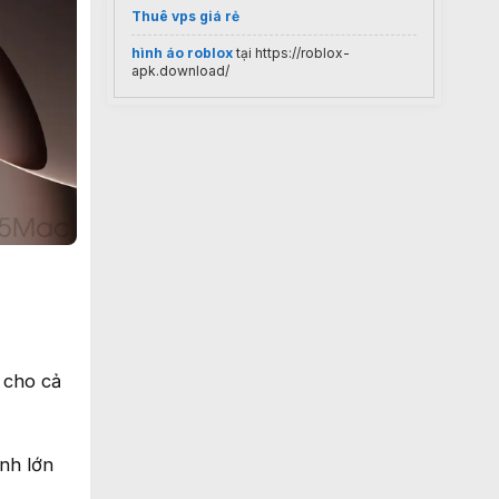
Thuê vps giá rẻ
hình áo roblox
tại https://roblox-
apk.download/
 cho cả
nh lớn