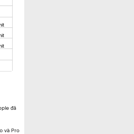
pple đã
ro và Pro