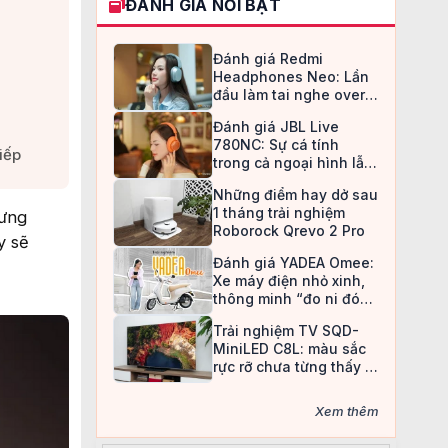
ĐÁNH GIÁ NỔI BẬT
Đánh giá Redmi
Headphones Neo: Lần
đầu làm tai nghe over-
ear, Redmi chọn cách đi
Đánh giá JBL Live
an toàn
780NC: Sự cá tính
ếp​
trong cả ngoại hình lẫn
chất âm
Những điểm hay dở sau
1 tháng trải nghiệm
hưng
Roborock Qrevo 2 Pro
y sẽ
Đánh giá YADEA Omee:
Xe máy điện nhỏ xinh,
thông minh “đo ni đóng
giày” cho nữ sinh
Trải nghiệm TV SQD-
MiniLED C8L: màu sắc
rực rỡ chưa từng thấy ở
TV LCD
Xem thêm