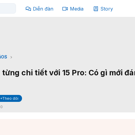
Diễn đàn
Media
Story
iOS
 từng chi tiết với 15 Pro: Có gì mới đ
+Theo dõi
:
0