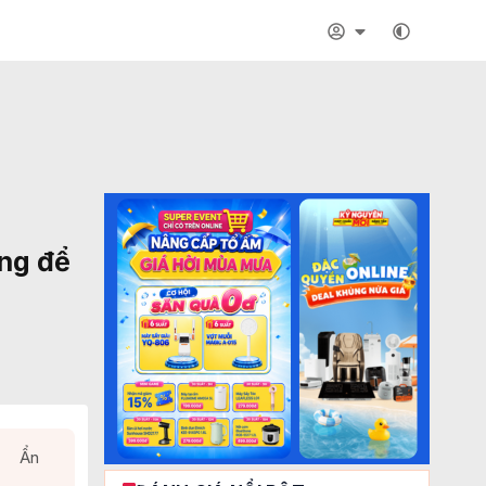
áng để
Ẩn