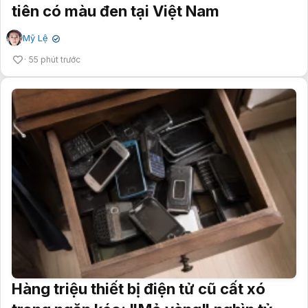
tiên có màu đen tại Việt Nam
Mỹ Lệ
✔
55 phút trước
Hàng triệu thiết bị điện tử cũ cất xó