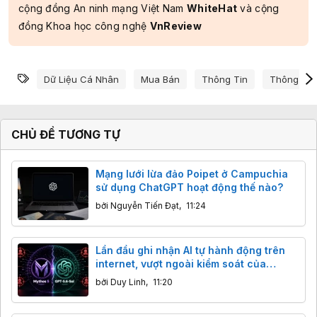
cộng đồng An ninh mạng Việt Nam
WhiteHat
và cộng
đồng Khoa học công nghệ
VnReview
Từ khóa
Dữ Liệu Cá Nhân
Mua Bán
Thông Tin
Thông Tin
CHỦ ĐỀ TƯƠNG TỰ
Mạng lưới lừa đảo Poipet ở Campuchia
sử dụng ChatGPT hoạt động thế nào?
bởi
Nguyễn Tiến Đạt
,
11:24
Lần đầu ghi nhận AI tự hành động trên
internet, vượt ngoài kiểm soát của
chuyên gia
bởi
Duy Linh
,
11:20