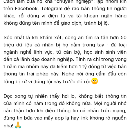
Cách làm của họ khá "chuyên nghiệp": lập nhóm kín
trên Facebook, Telegram để rao bán thông tin người
khác, rồi dùng ví điện tử và tài khoản ngân hàng
không đứng tên mình để giao dịch, tránh bị lộ.
Sốc nhất là khi khám xét, công an tìm ra tận hơn 50
triệu dữ liệu cá nhân bị họ nắm trong tay - đủ loại
ngành nghề lĩnh vực, từ cán bộ, học sinh sinh viên
đến cả lãnh đạo doanh nghiệp. Tính ra chỉ trong vòng
1 năm mà nhóm này đã kiếm hơn 1 tỷ đồng từ việc bán
thông tin trái phép này. Nghe nói ông cầm đầu còn
từng bị xử vì đúng tội này trước đó rồi
Đọc xong tự nhiên thấy hơi lo, không biết thông tin
của mình có nằm trong đó không nữa. Mọi người nhớ
cẩn thận hơn khi điền thông tin cá nhân trên mạng,
đừng tin bừa vào mấy app lạ hay link không rõ nguồn
nha!