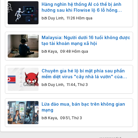
Hàng nghìn hệ thống AI có thể bị ảnh
hưởng sau khi Flowise lộ 6 lỗ hổng
nghiêm trọng
bởi
Duy Linh
,
11:26 Hôm qua
Malaysia: Người dưới 16 tuổi không được
tạo tài khoản mạng xã hội
bởi
Kaya
,
09:48 Hôm qua
Chuyên gia hé lộ bí mật phía sau phần
mềm diệt virus "cây nhà lá vườn" của
Triều Tiên
bởi
Duy Linh
,
11:44, Thứ 3
Lừa đảo mua, bán bạc trên không gian
mạng
bởi
Kaya
,
09:51, Thứ 3