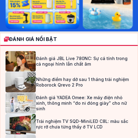
ĐÁNH GIÁ NỔI BẬT
Đánh giá JBL Live 780NC: Sự cá tính trong
cả ngoại hình lẫn chất âm
Những điểm hay dở sau 1 tháng trải nghiệm
Roborock Qrevo 2 Pro
Đánh giá YADEA Omee: Xe máy điện nhỏ
xinh, thông minh “đo ni đóng giày” cho nữ
sinh
Trải nghiệm TV SQD-MiniLED C8L: màu sắc
rực rỡ chưa từng thấy ở TV LCD