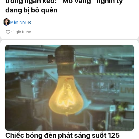
trong ngăn kéo: "Mỏ vàng" nghìn tỷ
đang bị bỏ quên
Mẫn Nhi
✔
1 giờ trước
Chiếc bóng đèn phát sáng suốt 125