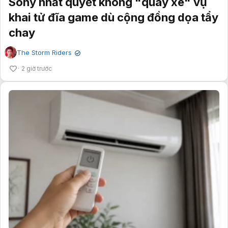
Sony nhất quyết không "quay xe" vụ
khai tử đĩa game dù cộng đồng dọa tẩy
chay
The Storm Riders
✔
2 giờ trước