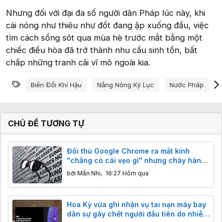
Nhưng đối với đại đa số người dân Pháp lúc này, khi
cái nóng như thiêu như đốt đang ập xuống đầu, việc
tìm cách sống sót qua mùa hè trước mắt bằng một
chiếc điều hòa đã trở thành nhu cầu sinh tồn, bất
chấp những tranh cãi vĩ mô ngoài kia.
Từ khóa
Biến Đổi Khí Hậu
Nắng Nóng Kỷ Lục
Nước Pháp
CHỦ ĐỀ TƯƠNG TỰ
Đối thủ Google Chrome ra mắt kính
"chẳng có cái vẹo gì" nhưng cháy hàng
ngay lập tức
bởi
Mẫn Nhi
,
16:27 Hôm qua
Hoa Kỳ vừa ghi nhận vụ tai nạn máy bay
dân sự gây chết người đầu tiên do nhiễu