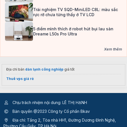
Trải nghiệm TV SQD-MiniLED C8L: màu sắc
rực rỡ chưa từng thấy ở TV LCD
5 điểm mình thích ở robot hút bụi lau sàn
Dreame L50s Pro Ultra
Xem thêm
Địa chỉ bán
dàn lạnh công nghiệp
giá tốt
Thuê vps giá rẻ
Chịu trách nhiệm nội dung: LÊ THỊ HẠNH
Bản quyền @2023 Công ty Cổ phần Bkav
Địa chỉ: Tầng 2, Tòa nhà HH1, Đường Dương Đình Nghệ,
Phường Cầu Giấy, TP Hà Nội