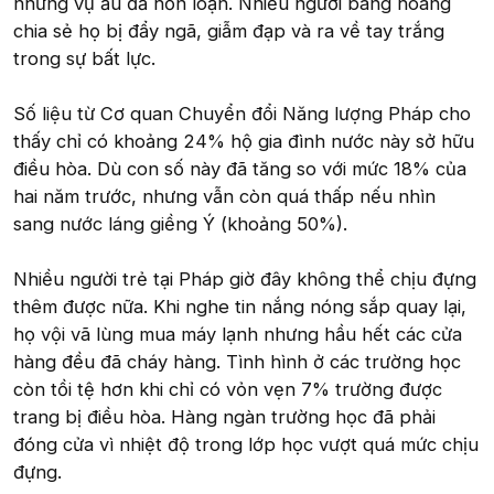
những vụ ẩu đả hỗn loạn. Nhiều người bàng hoàng
chia sẻ họ bị đẩy ngã, giẫm đạp và ra về tay trắng
trong sự bất lực.
Số liệu từ Cơ quan Chuyển đổi Năng lượng Pháp cho
thấy chỉ có khoảng 24% hộ gia đình nước này sở hữu
điều hòa. Dù con số này đã tăng so với mức 18% của
hai năm trước, nhưng vẫn còn quá thấp nếu nhìn
sang nước láng giềng Ý (khoảng 50%).
Nhiều người trẻ tại Pháp giờ đây không thể chịu đựng
thêm được nữa. Khi nghe tin nắng nóng sắp quay lại,
họ vội vã lùng mua máy lạnh nhưng hầu hết các cửa
hàng đều đã cháy hàng. Tình hình ở các trường học
còn tồi tệ hơn khi chỉ có vỏn vẹn 7% trường được
trang bị điều hòa. Hàng ngàn trường học đã phải
đóng cửa vì nhiệt độ trong lớp học vượt quá mức chịu
đựng.