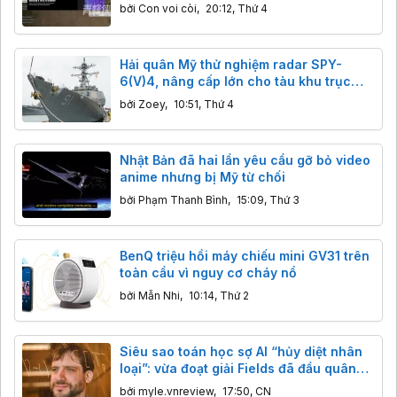
sóng GPS quân sự
bởi
Con voi còi
,
20:12, Thứ 4
Hải quân Mỹ thử nghiệm radar SPY-
6(V)4, nâng cấp lớn cho tàu khu trục
Arleigh Burke
bởi
Zoey
,
10:51, Thứ 4
Nhật Bản đã hai lần yêu cầu gỡ bỏ video
anime nhưng bị Mỹ từ chối
bởi
Phạm Thanh Bình
,
15:09, Thứ 3
BenQ triệu hồi máy chiếu mini GV31 trên
toàn cầu vì nguy cơ cháy nổ
bởi
Mẫn Nhi
,
10:14, Thứ 2
Siêu sao toán học sợ AI “hủy diệt nhân
loại”: vừa đoạt giải Fields đã đầu quân
cho OpenAI
bởi
myle.vnreview
,
17:50, CN