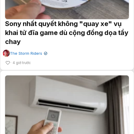
Sony nhất quyết không "quay xe" vụ
khai tử đĩa game dù cộng đồng dọa tẩy
chay
The Storm Riders
✔
4 giờ trước