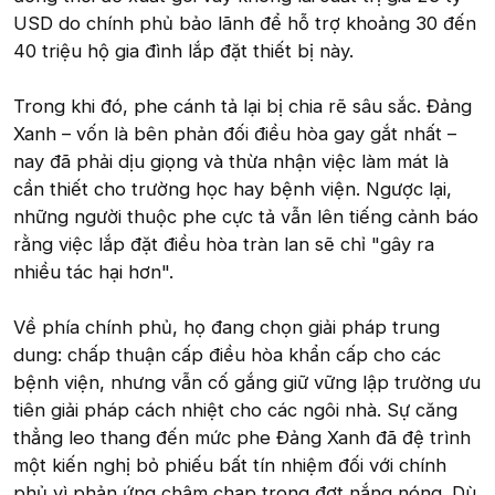
USD do chính phủ bảo lãnh để hỗ trợ khoảng 30 đến
40 triệu hộ gia đình lắp đặt thiết bị này.
Trong khi đó, phe cánh tả lại bị chia rẽ sâu sắc. Đảng
Xanh – vốn là bên phản đối điều hòa gay gắt nhất –
nay đã phải dịu giọng và thừa nhận việc làm mát là
cần thiết cho trường học hay bệnh viện. Ngược lại,
những người thuộc phe cực tả vẫn lên tiếng cảnh báo
rằng việc lắp đặt điều hòa tràn lan sẽ chỉ "gây ra
nhiều tác hại hơn".
Về phía chính phủ, họ đang chọn giải pháp trung
dung: chấp thuận cấp điều hòa khẩn cấp cho các
bệnh viện, nhưng vẫn cố gắng giữ vững lập trường ưu
tiên giải pháp cách nhiệt cho các ngôi nhà. Sự căng
thẳng leo thang đến mức phe Đảng Xanh đã đệ trình
một kiến nghị bỏ phiếu bất tín nhiệm đối với chính
phủ vì phản ứng chậm chạp trong đợt nắng nóng. Dù