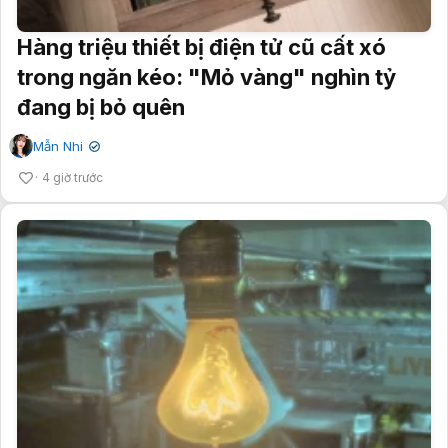
Hàng triệu thiết bị điện tử cũ cất xó
trong ngăn kéo: "Mỏ vàng" nghìn tỷ
đang bị bỏ quên
Mẫn Nhi
✔
4 giờ trước