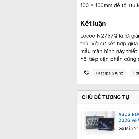
100 x 100mm để tối ưu k
Kết luận​
Lecoo N2757Q là lời giả
thủ. Với sự kết hợp giữa
mẫu màn hình này thiết 
hội tiếp cận phần cứng 
Từ khóa
Fast Ips 210hz
Hdm
CHỦ ĐỀ TƯƠNG TỰ
ASUS ROG
2026 về 
màn hình
bởi
Mẫn Nh
giá 179,9