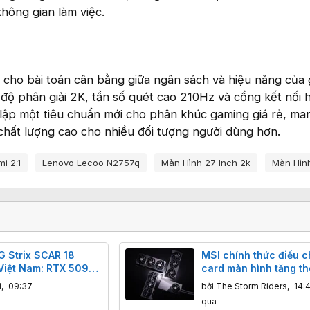
hông gian làm việc.
i cho bài toán cân bằng giữa ngân sách và hiệu năng của
 độ phân giải 2K, tần số quét cao 210Hz và cổng kết nối h
lập một tiêu chuẩn mới cho phân khúc gaming giá rẻ, man
chất lượng cao cho nhiều đối tượng người dùng hơn.
i 2.1
Lenovo Lecoo N2757q
Màn Hình 27 Inch 2k
Màn Hìn
 Strix SCAR 18
MSI chính thức điều c
Việt Nam: RTX 5090,
card màn hình tăng t
 Mini-LED 4K 240Hz,
20%
i
,
09:37
bởi
The Storm Riders
,
14:
9 triệu đồng
qua