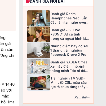
ĐÁNH GIÁ NỔI BẬT
Đánh giá Redmi
Headphones Neo: Lần
đầu làm tai nghe over-
ear, Redmi chọn cách đi
Đánh giá JBL Live
an toàn
780NC: Sự cá tính
ờng
trong cả ngoại hình lẫn
chất âm
n giải
Những điểm hay dở sau
rên sàn
1 tháng trải nghiệm
Roborock Qrevo 2 Pro
ường chỉ
Đánh giá YADEA Omee:
Xe máy điện nhỏ xinh,
thông minh “đo ni đóng
giày” cho nữ sinh
Trải nghiệm TV SQD-
MiniLED C8L: màu sắc
0 x 1440
rực rỡ chưa từng thấy ở
 so với
TV LCD
i mặc
Xem thêm
 hồi 1ms