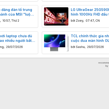
 đăng đàn tố trung
LG UltraGear 25G590
hành của MSI "luộc"
hình 1000Hz FHD đầu t
ình 144Hz, sự thật
1000 USD
,
10:57, Thứ 2
bởi
Zoey
,
07:47, CN
hoá ra là lỗi sơ đẳng
với laptop chưa đủ
TCL chính thức gia n
sao nhiều người bắt
cuộc đua màn hình O
màn hình
ơng
,
29/07/2026
bởi
Sasha
,
29/07/2026