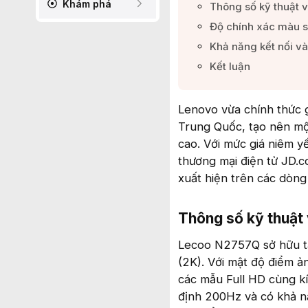
Khám phá
Thông số kỹ thuật v
Độ chính xác màu s
Khả năng kết nối và
Kết luận​
Lenovo vừa chính thức 
Trung Quốc, tạo nên một
cao. Với mức giá niêm y
thương mại điện tử JD.
xuất hiện trên các dòn
Thông số kỹ thuật v
Lecoo N2757Q sở hữu tấ
(2K). Với mật độ điểm ản
các mẫu Full HD cùng kíc
định 200Hz và có khả n