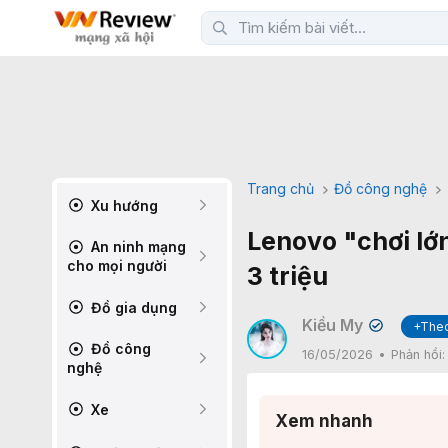
Trang chủ
Đồ công nghệ
Xu hướng
Lenovo "chơi lớ
An ninh mạng
cho mọi người
3 triệu
Đồ gia dụng
Kiều My
+Theo
✔
Đồ công
16/05/2026
Phản hồi
nghệ
Xe
Xem nhanh