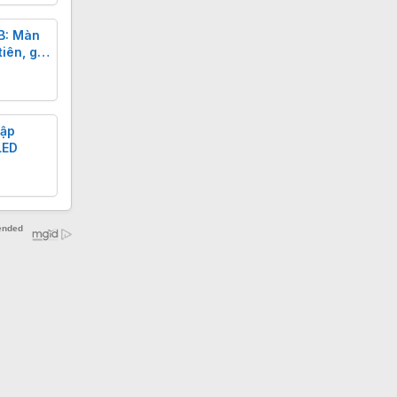
B: Màn
iên, giá
hập
LED