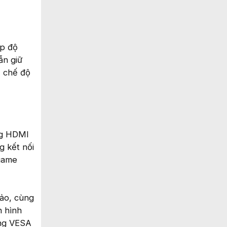
ấp độ
ẫn giữ
, chế độ
ng HDMI
g kết nối
 game
ảo, cùng
n hình
ờng VESA