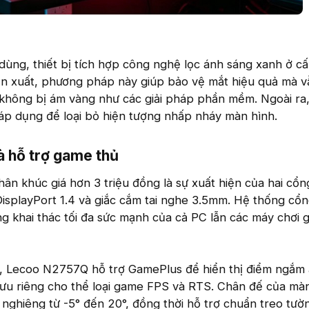
 dùng, thiết bị tích hợp công nghệ lọc ánh sáng xanh ở c
n xuất, phương pháp này giúp bảo vệ mắt hiệu quả mà v
 không bị ám vàng như các giải pháp phần mềm. Ngoài ra
p dụng để loại bỏ hiện tượng nhấp nháy màn hình.
à hỗ trợ game thủ​
ân khúc giá hơn 3 triệu đồng là sự xuất hiện của hai cổ
DisplayPort 1.4 và giắc cắm tai nghe 3.5mm. Hệ thống cổn
g khai thác tối đa sức mạnh của cả PC lẫn các máy chơi
 Lecoo N2757Q hỗ trợ GamePlus để hiển thị điểm ngắm 
 ưu riêng cho thể loại game FPS và RTS. Chân đế của mà
 nghiêng từ -5° đến 20°, đồng thời hỗ trợ chuẩn treo tư