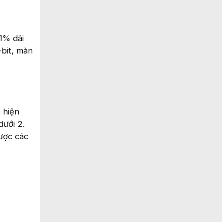
1% dải
bit, màn
 hiện
dưới 2.
ược các