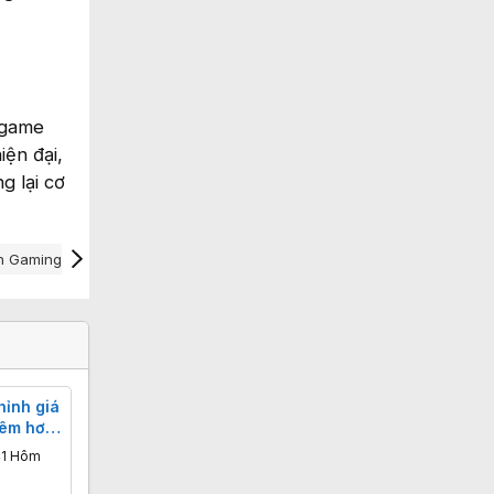
 game
iện đại,
g lại cơ
h Gaming 2k
Màn Hình Lenovo Giá Rẻ
hỉnh giá
hêm hơn
41 Hôm