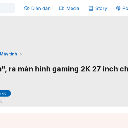
Diễn đàn
Media
Story
Po
Máy tính
n", ra màn hình gaming 2K 27 inch ch
 dõi
:
0