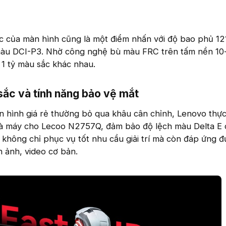
ắc của màn hình cũng là một điểm nhấn với độ bao phủ 12
àu DCI-P3. Nhờ công nghệ bù màu FRC trên tấm nền 10-
 1 tỷ màu sắc khác nhau.
ắc và tính năng bảo vệ mắt​
n hình giá rẻ thường bỏ qua khâu cân chỉnh, Lenovo thực
nhà máy cho Lecoo N2757Q, đảm bảo độ lệch màu Delta E 
không chỉ phục vụ tốt nhu cầu giải trí mà còn đáp ứng đ
h ảnh, video cơ bản.