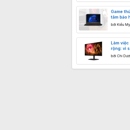
Game thủ
tâm bảo 
mất màn h
bởi
Kiều My
đằng sau 
Làm việc 
rộng: vì 
đầu tìm 
bởi
Chi Dư