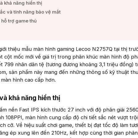
à khả năng hiển thị​
ắc và tính năng bảo vệ mắt​
 hỗ trợ game thủ​
giới thiệu mẫu màn hình gaming Lecoo N2757Q tại thị trư
 cột mốc mới về giá trị trong phân khúc màn hình độ phâ
ết 799 nhân dân tệ (tương đương khoảng 3,1 triệu đồng) t
com, sản phẩm này mang đến những thông số kỹ thuật th
g màn hình cao cấp hơn.
à khả năng hiển thị​
m nền Fast IPS kích thước 27 inch với độ phân giải 256
h 108PPI, màn hình cung cấp độ chi tiết sắc nét vượt trội
h cỡ. Về hiệu suất chơi game, thiết bị đạt tốc độ làm tươ
ăng ép xung lên đến 210Hz, kết hợp cùng thời gian phản