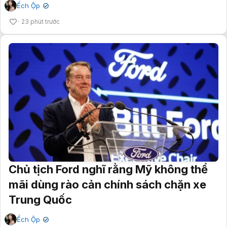
Ếch Ộp
✔
23 phút trước
Chủ tịch Ford nghĩ rằng Mỹ không thể
mãi dùng rào cản chính sách chặn xe
Trung Quốc
Ếch Ộp
✔