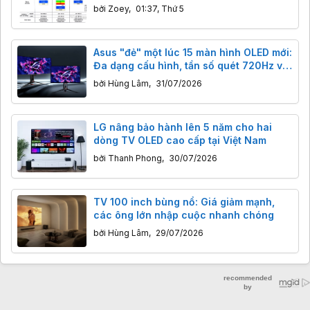
lượng, màu sắc vượt trội
bởi
Zoey
,
01:37, Thứ 5
Asus "đẻ" một lúc 15 màn hình OLED mới:
Đa dạng cấu hình, tần số quét 720Hz và
công nghệ BlackShield
bởi
Hùng Lâm
,
31/07/2026
LG nâng bảo hành lên 5 năm cho hai
dòng TV OLED cao cấp tại Việt Nam
bởi
Thanh Phong
,
30/07/2026
TV 100 inch bùng nổ: Giá giảm mạnh,
các ông lớn nhập cuộc nhanh chóng
bởi
Hùng Lâm
,
29/07/2026