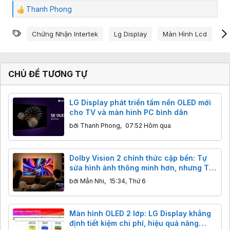
Thanh Phong
C
ả
Từ khóa
m
Chứng Nhận Intertek
Lg Display
Màn Hình Lcd
M
x
ú
c
:
CHỦ ĐỀ TƯƠNG TỰ
LG Display phát triển tấm nền OLED mới
cho TV và màn hình PC bình dân
bởi
Thanh Phong
,
07:52 Hôm qua
Dolby Vision 2 chính thức cập bến: Tự
sửa hình ảnh thông minh hơn, nhưng TV
đời cũ "ra rìa"
bởi
Mẫn Nhi
,
15:34, Thứ 6
Màn hình OLED 2 lớp: LG Display khẳng
định tiết kiệm chi phí, hiệu quả năng