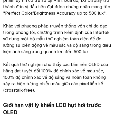
phẩm uy tín có trụ sở tại Anh. Qua đó, LG Display trở
thành đơn vị đầu tiên đạt được chứng nhận mang tên
"Perfect Color/Brightness Accuracy up to 500 lux".
Khác với phương pháp truyền thống vốn chỉ đo đạc
trong phòng tối, chương trình kiểm định của Intertek
sử dụng một bộ mẫu thử nghiệm toàn diện để đo
lường sự biến động về màu sắc và độ sáng trong điều
kiện ánh sáng xung quanh lên đến 500 lux.
Kết quả thử nghiệm cho thấy các tấm nền OLED của
hãng đạt tuyệt đối 100% độ chính xác về màu sắc,
100% độ chính xác về độ sáng và hoàn toàn không
xảy ra hiện tượng nhiễu màu giữa các pixel liền kề
(crosstalk-free).
Giới hạn vật lý khiến LCD hụt hơi trước
OLED​