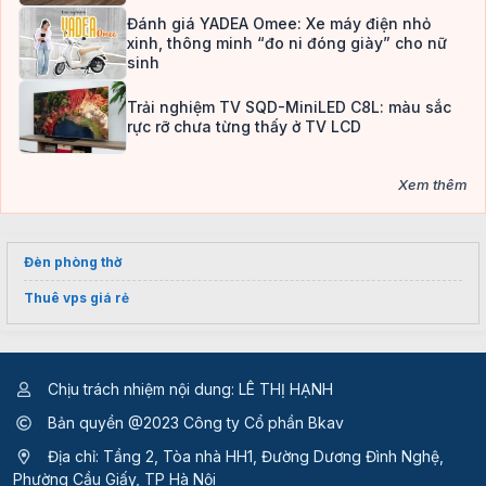
Đánh giá YADEA Omee: Xe máy điện nhỏ
xinh, thông minh “đo ni đóng giày” cho nữ
sinh
Trải nghiệm TV SQD-MiniLED C8L: màu sắc
rực rỡ chưa từng thấy ở TV LCD
Xem thêm
Đèn phòng thờ
Thuê vps giá rẻ
Chịu trách nhiệm nội dung: LÊ THỊ HẠNH
Bản quyền @2023 Công ty Cổ phần Bkav
Địa chỉ: Tầng 2, Tòa nhà HH1, Đường Dương Đình Nghệ,
Phường Cầu Giấy, TP Hà Nội