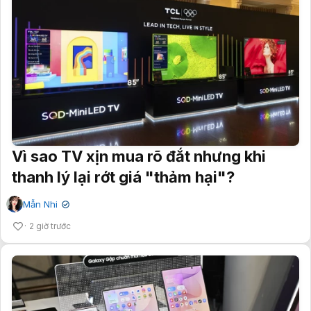
Vì sao TV xịn mua rõ đắt nhưng khi
thanh lý lại rớt giá "thảm hại"?
Mẫn Nhi
✔
2 giờ trước