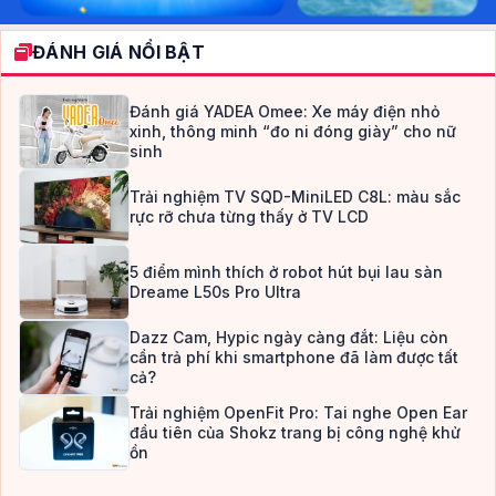
ĐÁNH GIÁ NỔI BẬT
Đánh giá YADEA Omee: Xe máy điện nhỏ
xinh, thông minh “đo ni đóng giày” cho nữ
sinh
Trải nghiệm TV SQD-MiniLED C8L: màu sắc
rực rỡ chưa từng thấy ở TV LCD
5 điểm mình thích ở robot hút bụi lau sàn
Dreame L50s Pro Ultra
Dazz Cam, Hypic ngày càng đắt: Liệu còn
cần trả phí khi smartphone đã làm được tất
cả?
Trải nghiệm OpenFit Pro: Tai nghe Open Ear
đầu tiên của Shokz trang bị công nghệ khử
ồn