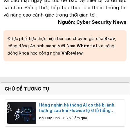
vá bảo mật ngay lập tức để bảo vệ thiết bị và dữ liệu
cá nhân. Đồng thời, tiếp tục theo dõi thêm thông tin
và nâng cao cảnh giác trong thời gian tới.​
Nguồn: Cyber Security News
Được phối hợp thực hiện bởi các chuyên gia của
Bkav
,
cộng đồng An ninh mạng Việt Nam
WhiteHat
và cộng
đồng Khoa học công nghệ
VnReview
CHỦ ĐỀ TƯƠNG TỰ
Hàng nghìn hệ thống AI có thể bị ảnh
hưởng sau khi Flowise lộ 6 lỗ hổng
nghiêm trọng
bởi
Duy Linh
,
11:26 Hôm qua