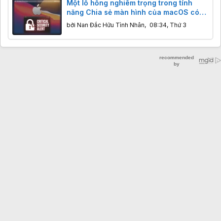
Một lỗ hổng nghiêm trọng trong tính
năng Chia sẻ màn hình của macOS có
thể cho phép tin tặc chiếm quyền điều
bởi
Nan Đắc Hữu Tình Nhân
,
08:34, Thứ 3
khiển máy Mac từ xa