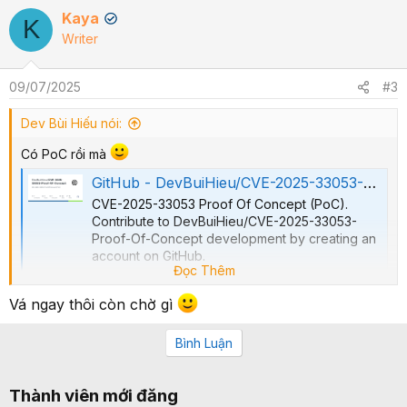
Kaya
✔
K
Writer
09/07/2025
#3
Dev Bùi Hiếu nói:
Có PoC rồi mà
GitHub - DevBuiHieu/CVE-2025-33053-Proof-Of-Concept: CVE-2025-33053 Proof Of Concept (PoC)
CVE-2025-33053 Proof Of Concept (PoC).
Contribute to DevBuiHieu/CVE-2025-33053-
Proof-Of-Concept development by creating an
account on GitHub.
Đọc Thêm
github.com
Vá ngay thôi còn chờ gì
Bình Luận
Thành viên mới đăng