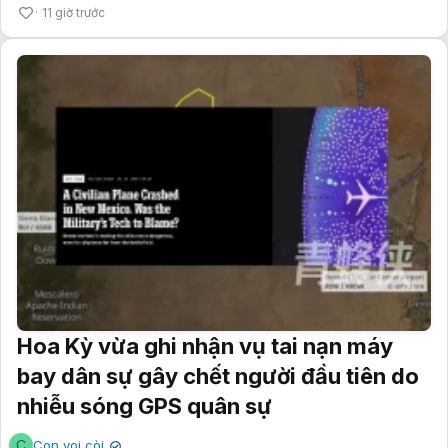
11 giờ trước
Hoa Kỳ vừa ghi nhận vụ tai nạn máy
bay dân sự gây chết người đầu tiên do
nhiễu sóng GPS quân sự
C
Con voi còi
✔