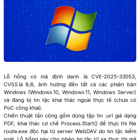
Lỗ hổng có mã định danh là CVE-2025-33053,
CVSS là 8,8, ảnh hưởng đến tất cả các phiên bản
Windows (Windows 10, Windows 11, Windows Server)
và đang bị tin tặc khai thác ngoài thực tế (chưa có
PoC công khai).
Chiến thuật tấn công gồm dùng tập tin .url giả dạng
PDF, khai thác cơ chế Process.Start() để thực thi file
route.exe độc hại từ server WebDAV do tin tặc kiểm
soát. Lỗ hổng này cho phép tin tặc từ xa thực thi mã