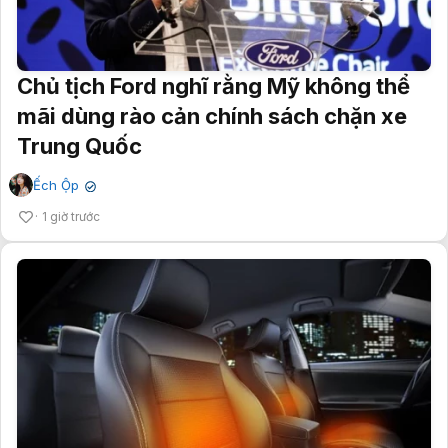
Chủ tịch Ford nghĩ rằng Mỹ không thể
mãi dùng rào cản chính sách chặn xe
Trung Quốc
Ếch Ộp
✔
1 giờ trước