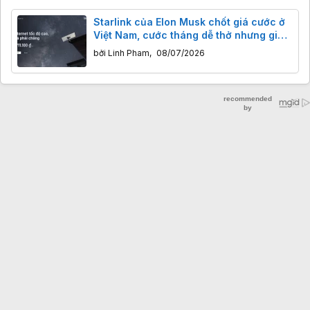
Starlink của Elon Musk chốt giá cước ở
Việt Nam, cước tháng dễ thở nhưng giá
phần cứng mới đáng nói
bởi
Linh Pham
,
08/07/2026