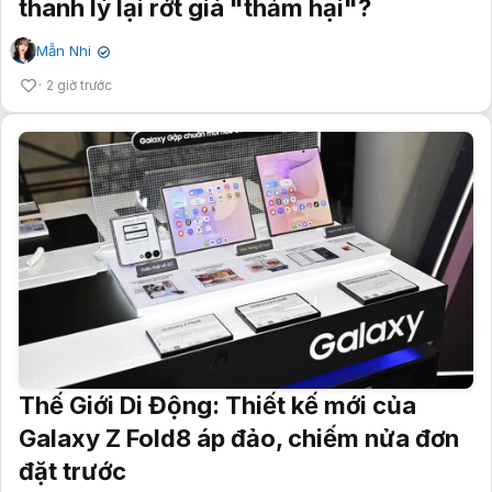
thanh lý lại rớt giá "thảm hại"?
Mẫn Nhi
✔
2 giờ trước
Thế Giới Di Động: Thiết kế mới của
Galaxy Z Fold8 áp đảo, chiếm nửa đơn
đặt trước