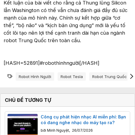
Kết luận của bài viết cho rằng cả Thung lũng Silicon
lẫn Washington có thể vẫn chưa đánh giá đầy đủ sức
mạnh của mô hình này. Chính sự kết hợp giữa “cơ
thể”, “bộ não” và “kịch bản ứng dụng” mới là yếu tố
cốt lõi tạo nên lợi thế cạnh tranh dài hạn của ngành
robot Trung Quốc trên toàn cầu.
[HASH=52891]#robothìnhngười[/HASH]
Từ khóa
Robot Hình Người
Robot Tesla
Robot Trung Quốc
CHỦ ĐỀ TƯƠNG TỰ
Công cụ phát hiện nhạc AI miễn phí: Bạn
có đang nghe nhạc do máy tạo ra?
bởi
Minh Nguyệt
,
26/07/2026