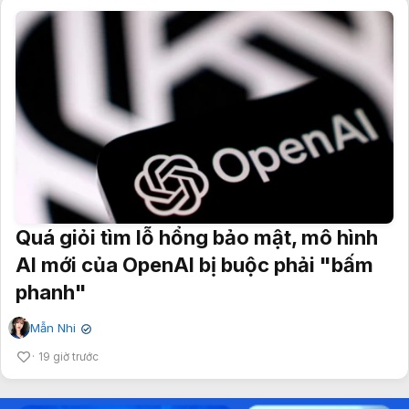
Quá giỏi tìm lỗ hổng bảo mật, mô hình
AI mới của OpenAI bị buộc phải "bấm
phanh"
Mẫn Nhi
✔
19 giờ trước