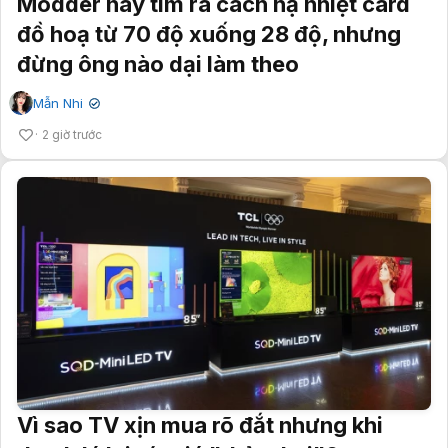
Modder này tìm ra cách hạ nhiệt card
đồ hoạ từ 70 độ xuống 28 độ, nhưng
đừng ông nào dại làm theo
Mẫn Nhi
✔
2 giờ trước
Vì sao TV xịn mua rõ đắt nhưng khi