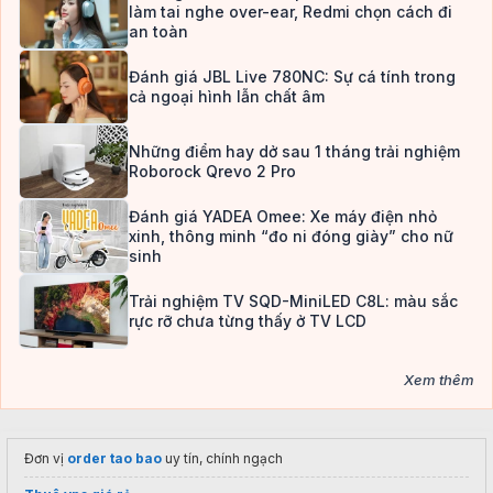
làm tai nghe over-ear, Redmi chọn cách đi
an toàn
Đánh giá JBL Live 780NC: Sự cá tính trong
cả ngoại hình lẫn chất âm
Những điểm hay dở sau 1 tháng trải nghiệm
Roborock Qrevo 2 Pro
Đánh giá YADEA Omee: Xe máy điện nhỏ
xinh, thông minh “đo ni đóng giày” cho nữ
sinh
Trải nghiệm TV SQD-MiniLED C8L: màu sắc
rực rỡ chưa từng thấy ở TV LCD
Xem thêm
Đơn vị
order tao bao
uy tín, chính ngạch