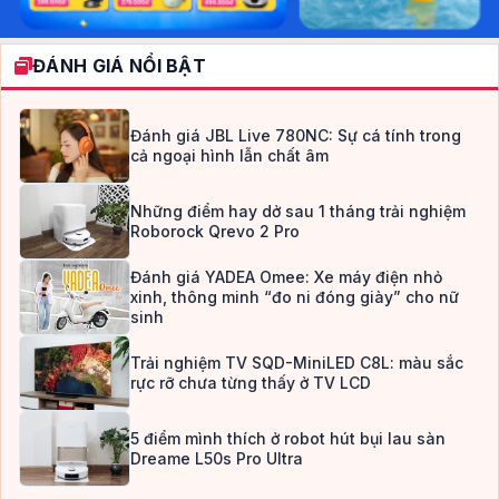
ĐÁNH GIÁ NỔI BẬT
Đánh giá JBL Live 780NC: Sự cá tính trong
cả ngoại hình lẫn chất âm
Những điểm hay dở sau 1 tháng trải nghiệm
Roborock Qrevo 2 Pro
Đánh giá YADEA Omee: Xe máy điện nhỏ
xinh, thông minh “đo ni đóng giày” cho nữ
sinh
Trải nghiệm TV SQD-MiniLED C8L: màu sắc
rực rỡ chưa từng thấy ở TV LCD
5 điểm mình thích ở robot hút bụi lau sàn
Dreame L50s Pro Ultra