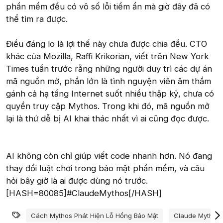
phần mềm đều có vô số lỗi tiềm ẩn mà giờ đây đã có
thể tìm ra được.
Điều đáng lo là lợi thế này chưa được chia đều. CTO
khác của Mozilla, Raffi Krikorian, viết trên New York
Times tuần trước rằng những người duy trì các dự án
mã nguồn mở, phần lớn là tình nguyện viên âm thầm
gánh cả hạ tầng Internet suốt nhiều thập kỷ, chưa có
quyền truy cập Mythos. Trong khi đó, mã nguồn mở
lại là thứ dễ bị AI khai thác nhất vì ai cũng đọc được.
AI không còn chỉ giúp viết code nhanh hơn. Nó đang
thay đổi luật chơi trong bảo mật phần mềm, và câu
hỏi bây giờ là ai được dùng nó trước.
[HASH=80085]#ClaudeMythos[/HASH]
Từ khóa
Cách Mythos Phát Hiện Lỗ Hổng Bảo Mật
Claude Mythos