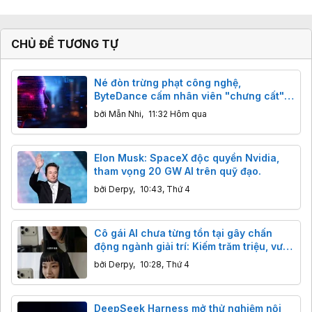
CHỦ ĐỀ TƯƠNG TỰ
Né đòn trừng phạt công nghệ,
ByteDance cấm nhân viên "chưng cất"
mô hình AI Mỹ
bởi
Mẫn Nhi
,
11:32 Hôm qua
Elon Musk: SpaceX độc quyền Nvidia,
tham vọng 20 GW AI trên quỹ đạo.
bởi
Derpy
,
10:43, Thứ 4
Cô gái AI chưa từng tồn tại gây chấn
động ngành giải trí: Kiếm trăm triệu, vượt
mặt sao thật
bởi
Derpy
,
10:28, Thứ 4
DeepSeek Harness mở thử nghiệm nội