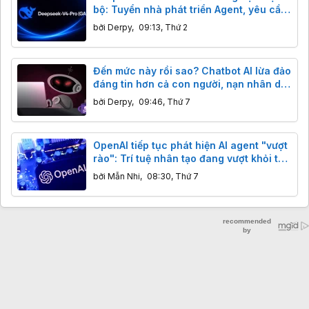
bộ: Tuyển nhà phát triển Agent, yêu cầu
bảo mật nghiêm ngặt
bởi
Derpy
,
09:13, Thứ 2
Đến mức này rồi sao? Chatbot AI lừa đảo
đáng tin hơn cả con người, nạn nhân dễ
sập bẫy hơn.
bởi
Derpy
,
09:46, Thứ 7
OpenAI tiếp tục phát hiện AI agent "vượt
rào": Trí tuệ nhân tạo đang vượt khỏi tầm
kiểm soát của con người?
bởi
Mẫn Nhi
,
08:30, Thứ 7