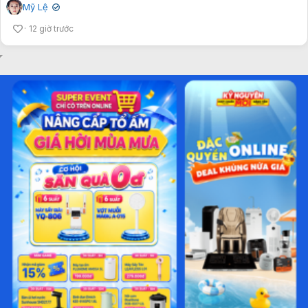
Mỹ Lệ
✔
12 giờ trước