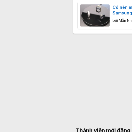
Có nên m
Samsung 
điểm hiện
bởi
Mẫn Nh
Thành viên mới đăng