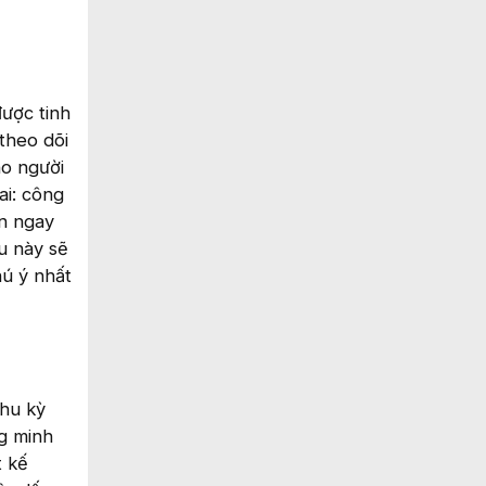
được tinh
theo dõi
ho người
ai: công
n ngay
u này sẽ
hú ý nhất
chu kỳ
g minh
t kế