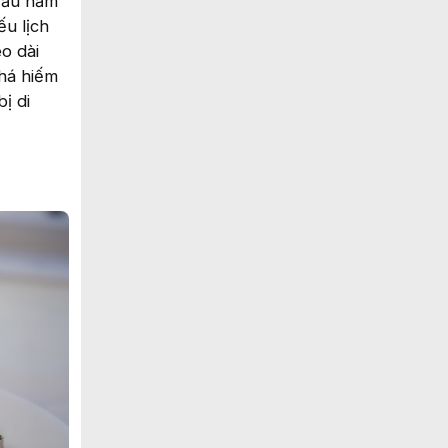
 đầu năm
ếu lịch
o dài
khá hiếm
ị di