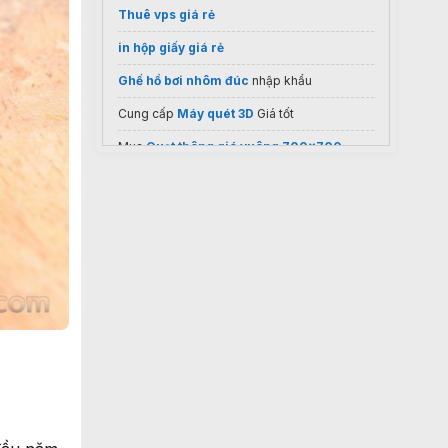
Thuê vps giá rẻ
in hộp giấy giá rẻ
Ghế hồ bơi nhôm đúc
nhập khẩu
Cung cấp
Máy quét 3D
Giá tốt
Mua
Quạt thông gió vuông 700x700
điều hòa lg 9000
Gia công
máy chiết xuất dược liệu
xưởng sản Xuất
rèm zipper
chất lượng
máy chiết rót tự động
Mita F&B Solutions
Phân phối
motor cổng âm sàn
Hệ thống kiểm soát xe ra vào
2026