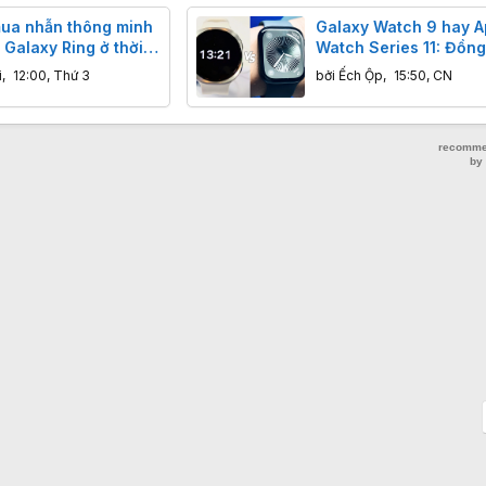
ua nhẫn thông minh
Galaxy Watch 9 hay A
Galaxy Ring ở thời
Watch Series 11: Đồng
 tại?
đáng mua hơn?
i
,
12:00, Thứ 3
bởi
Ếch Ộp
,
15:50, CN