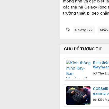
mỏng nhẹ và đặc biệt l
các thế hệ Galaxy Ring 
trường thiết bị đeo chă
Từ khóa
Galaxy S27
Nhẫn 
CHỦ ĐỀ TƯƠNG TỰ
Kính thô
Wayfarer 
Bọc vàng
bởi
The St
giá từ 16
CORSAIR 
gaming p
phím SKI
bởi
Kiều My
chuột H