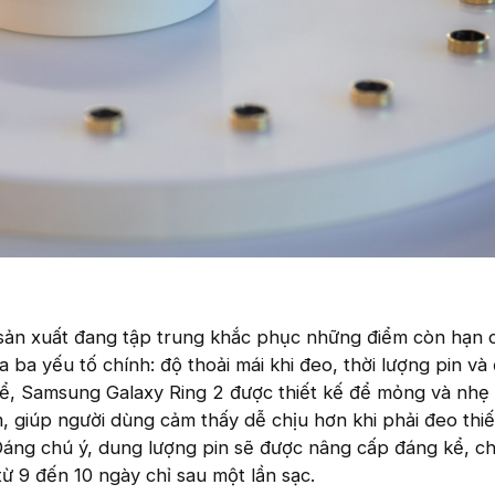
 sản xuất đang tập trung khắc phục những điểm còn hạn 
a ba yếu tố chính: độ thoải mái khi đeo, thời lượng pin và
hể, Samsung Galaxy Ring 2 được thiết kế để mỏng và nhẹ
, giúp người dùng cảm thấy dễ chịu hơn khi phải đeo thiết
. Đáng chú ý, dung lượng pin sẽ được nâng cấp đáng kể, 
ừ 9 đến 10 ngày chỉ sau một lần sạc.