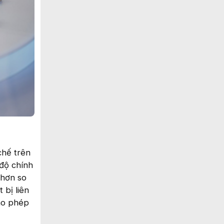
chế trên
 độ chính
 hơn so
 bị liên
cho phép