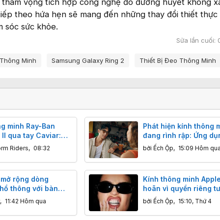
à tham vọng tích hợp công nghệ đo đường huyết không x
tiếp theo hứa hẹn sẽ mang đến những thay đổi thiết thực 
m sóc sức khỏe.
Sửa lần cuối:
Thông Minh
Samsung Galaxy Ring 2
Thiết Bị Đeo Thông Minh
ng minh Ray-Ban
Phát hiện kính thông 
II qua tay Caviar:
đang rình rập: Ứng dụ
 24K và da cá sấu,
iPhone 2.99 USD gây 
orm Riders
,
08:32
bởi
Ếch Ộp
,
15:09 Hôm qu
0 triệu đồng
mở rộng dòng
Kính thông minh Apple 
hổ thông với bàn
hoãn vì quyền riêng tư
FF 100 Series và
tránh được "ác mộng"
,
11:42 Hôm qua
bởi
Ếch Ộp
,
15:10, Thứ 4
ARPOON v2 WIRELESS
Meta?