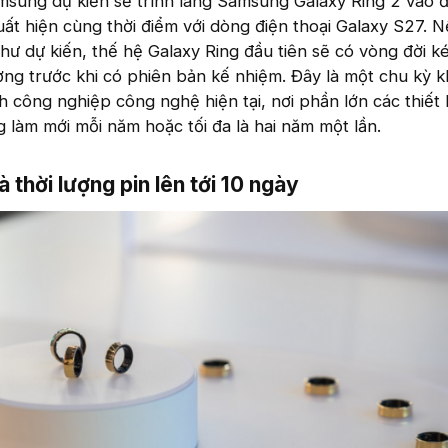
amsung dự kiến sẽ trình làng Samsung Galaxy Ring 2 vào
ất hiện cùng thời điểm với dòng điện thoại Galaxy S27. N
hư dự kiến, thế hệ Galaxy Ring đầu tiên sẽ có vòng đời ké
ờng trước khi có phiên bản kế nhiệm. Đây là một chu kỳ 
 công nghiệp công nghệ hiện tại, nơi phần lớn các thiết b
làm mới mỗi năm hoặc tối đa là hai năm một lần.
à thời lượng pin lên tới 10 ngày​