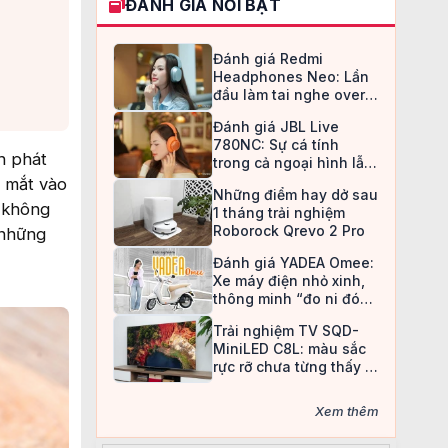
ĐÁNH GIÁ NỔI BẬT
Đánh giá Redmi
Headphones Neo: Lần
đầu làm tai nghe over-
ear, Redmi chọn cách đi
Đánh giá JBL Live
an toàn
780NC: Sự cá tính
h phát
trong cả ngoại hình lẫn
chất âm
a mắt vào
Những điểm hay dở sau
e không
1 tháng trải nghiệm
Roborock Qrevo 2 Pro
 những
Đánh giá YADEA Omee:
Xe máy điện nhỏ xinh,
thông minh “đo ni đóng
giày” cho nữ sinh
Trải nghiệm TV SQD-
MiniLED C8L: màu sắc
rực rỡ chưa từng thấy ở
TV LCD
Xem thêm