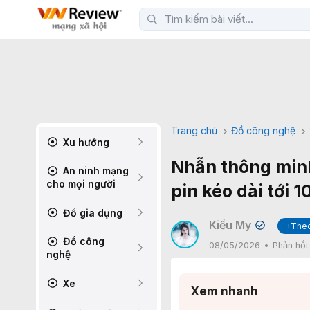
Trang chủ
Đồ công nghệ
Xu hướng
Nhẫn thông minh
An ninh mạng
cho mọi người
pin kéo dài tới 
Đồ gia dụng
Kiều My
+Theo
✔
Đồ công
08/05/2026
Phản hồi
nghệ
Xe
Xem nhanh