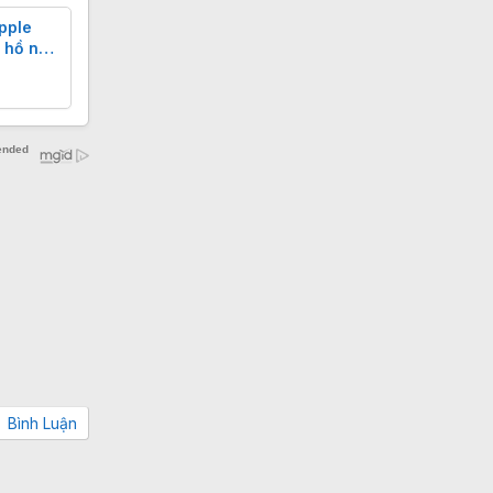
pple
 hồ nào
Bình Luận