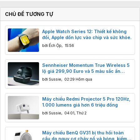
CHỦ ĐỀ TƯƠNG TỰ
Apple Watch Series 12: Thiết kế không
đổi, Apple dồn lực vào chip và sức khỏe.
bởi
Ếch Ộp
,
15:56
Sennheiser Momentum True Wireless 5
lộ giá 299,90 Euro và 5 màu sắc ấn
tượng
bởi
Sussie
,
02:29 Hôm qua
Máy chiếu Redmi Projector 5 Pro 120Hz,
1.000 lumens giá hơn 6 triệu đồng
bởi
Sussie
,
04:01, Thứ 2
Máy chiếu BenQ GV31 bị thu hồi toàn
cầu do nguy cơ cháy nổ và bỏng, kiểm