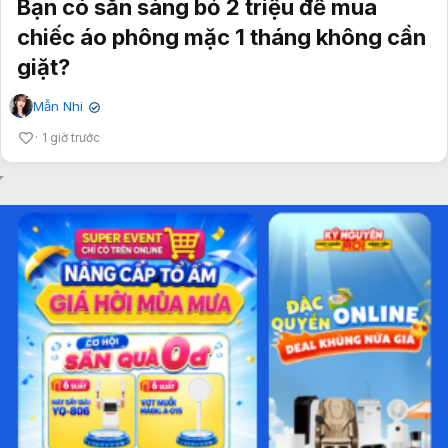
Bạn có sẵn sàng bỏ 2 triệu để mua
chiếc áo phông mặc 1 tháng không cần
giặt?
Mẫn Nhi
✔
1 giờ trước