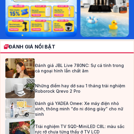
ĐÁNH GIÁ NỔI BẬT
Đánh giá JBL Live 780NC: Sự cá tính trong
cả ngoại hình lẫn chất âm
Những điểm hay dở sau 1 tháng trải nghiệm
Roborock Qrevo 2 Pro
Đánh giá YADEA Omee: Xe máy điện nhỏ
xinh, thông minh “đo ni đóng giày” cho nữ
sinh
Trải nghiệm TV SQD-MiniLED C8L: màu sắc
rực rỡ chưa từng thấy ở TV LCD