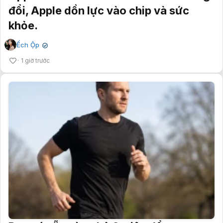
đổi, Apple dồn lực vào chip và sức
khỏe.
Ếch Ộp
✔
1 giờ trước