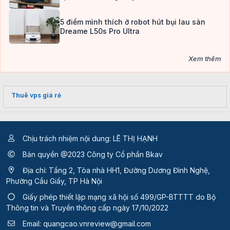
5 điểm mình thích ở robot hút bụi lau sàn
Dreame L50s Pro Ultra
Xem thêm
Thuê vps giá rẻ
Chịu trách nhiệm nội dung: LÊ THỊ HẠNH
Bản quyền @2023 Công ty Cổ phần Bkav
Địa chỉ: Tầng 2, Tòa nhà HH1, Đường Dương Đình Nghệ,
Phường Cầu Giấy, TP Hà Nội
Giấy phép thiết lập mạng xã hội số 499/GP-BTTTT
do Bộ
Thông tin và Truyền thông cấp ngày 17/10/2022
Email:
quangcao.vnreview@gmail.com