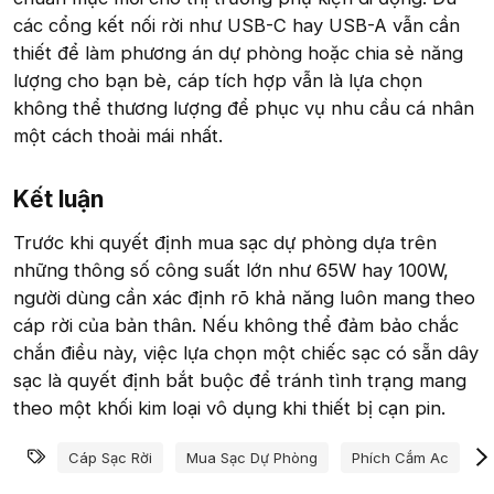
các cổng kết nối rời như USB-C hay USB-A vẫn cần
thiết để làm phương án dự phòng hoặc chia sẻ năng
lượng cho bạn bè, cáp tích hợp vẫn là lựa chọn
không thể thương lượng để phục vụ nhu cầu cá nhân
một cách thoải mái nhất.
Kết luận​
Trước khi quyết định mua sạc dự phòng dựa trên
những thông số công suất lớn như 65W hay 100W,
người dùng cần xác định rõ khả năng luôn mang theo
cáp rời của bản thân. Nếu không thể đảm bảo chắc
chắn điều này, việc lựa chọn một chiếc sạc có sẵn dây
sạc là quyết định bắt buộc để tránh tình trạng mang
theo một khối kim loại vô dụng khi thiết bị cạn pin.
Từ khóa
Cáp Sạc Rời
Mua Sạc Dự Phòng
Phích Cắm Ac
S