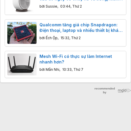
tra ngay!
bởi
Sussie
,
03:44, Thứ 2
Qualcomm tăng giá chip Snapdragon:
Điện thoại, laptop và nhiều thiết bị khác
sẽ đắt hơn từ 2027
bởi
Ếch Ộp
,
15:32, Thứ 2
Mesh Wi-Fi có thực sự làm Internet
nhanh hơn?
bởi
Mẫn Nhi
,
10:33, Thứ 7