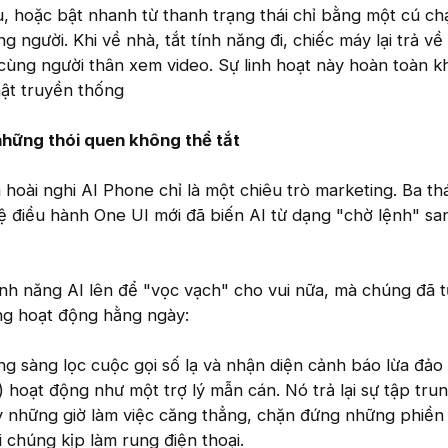
, hoặc bật nhanh từ thanh trạng thái chỉ bằng một cú ch
 người. Khi về nhà, tắt tính năng đi, chiếc máy lại trả v
ể cùng người thân xem video. Sự linh hoạt này hoàn toàn kh
ật truyền thống
 những thói quen không thể tắt
 hoài nghi AI Phone chỉ là một chiêu trò marketing. Ba th
 Hệ điều hành One UI mới đã biến AI từ dạng "chờ lệnh" s
nh năng AI lên để "vọc vạch" cho vui nữa, mà chúng đã 
ng hoạt động hằng ngày:
g sàng lọc cuộc gọi số lạ và nhận diện cảnh báo lừa đảo
e) hoạt động như một trợ lý mẫn cán. Nó trả lại sự tập tru
 những giờ làm việc căng thẳng, chặn đứng những phiền
 chúng kịp làm rung điện thoại.