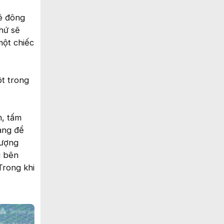
hê đông
hứ sẽ
một chiếc
ột trong
, tấm
ang để
lượng
i bên
Trong khi