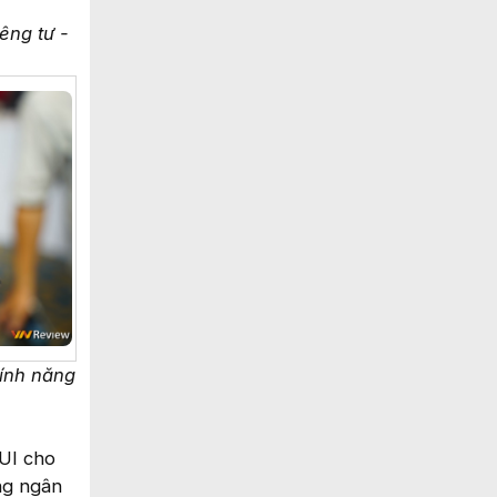
êng tư -
tính năng
UI cho
ng ngân