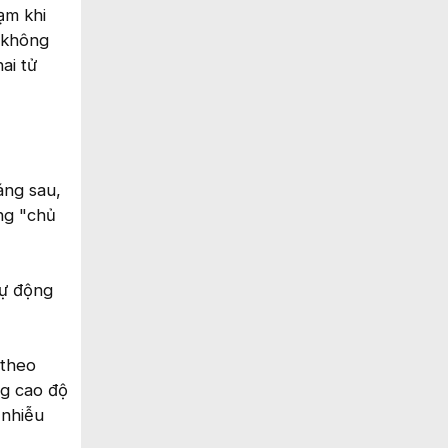
ạm khi
ề không
ai tử
áng sau,
ang "chủ
tự động
 theo
ng cao độ
 nhiễu