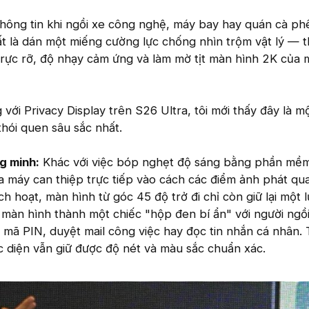
thông tin khi ngồi xe công nghệ, máy bay hay quán cà p
ất là dán một miếng cường lực chống nhìn trộm vật lý — t
rực rỡ, độ nhạy cảm ứng và làm mờ tịt màn hình 2K của 
với Privacy Display trên S26 Ultra, tôi mới thấy đây là m
thói quen sâu sắc nhất.
g minh:
Khác với việc bóp nghẹt độ sáng bằng phần mềm
a máy can thiệp trực tiếp vào cách các điểm ảnh phát qu
ch hoạt, màn hình từ góc 45 độ trở đi chỉ còn giữ lại một 
 màn hình thành một chiếc "hộp đen bí ẩn" với người ngồ
mã PIN, duyệt mail công việc hay đọc tin nhắn cá nhân. 
c diện vẫn giữ được độ nét và màu sắc chuẩn xác.