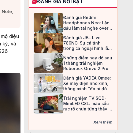
ĐÁNH GIÁ NỔI BẬT
 Note,
Đánh giá Redmi
Headphones Neo: Lần
đầu làm tai nghe over-
ear, Redmi chọn cách đi
 mộ điệu
Đánh giá JBL Live
an toàn
780NC: Sự cá tính
 kỳ, và
trong cả ngoại hình lẫn
 S26
chất âm
Những điểm hay dở sau
1 tháng trải nghiệm
Roborock Qrevo 2 Pro
Đánh giá YADEA Omee:
Xe máy điện nhỏ xinh,
thông minh “đo ni đóng
giày” cho nữ sinh
Trải nghiệm TV SQD-
MiniLED C8L: màu sắc
rực rỡ chưa từng thấy ở
TV LCD
Xem thêm