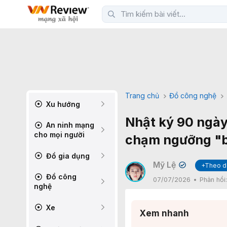
Trang chủ
Đồ công nghệ
Xu hướng
Nhật ký 90 ngày
An ninh mạng
cho mọi người
chạm ngưỡng "b
Đồ gia dụng
Mỹ Lệ
+Theo d
✔
Đồ công
07/07/2026
Phản hồi
nghệ
Xe
Xem nhanh