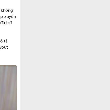
ụ không
iếp xuyên
 đã trở
ô tả
yout