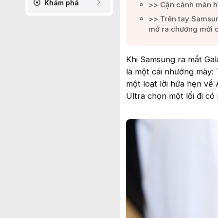
Khám phá
>> Cận cảnh màn hì
>> Trên tay Samsun
mở ra chương mới c
Khi Samsung ra mắt Gal
là một cái nhướng mày: 
một loạt lời hứa hẹn về
Ultra chọn một lối đi có