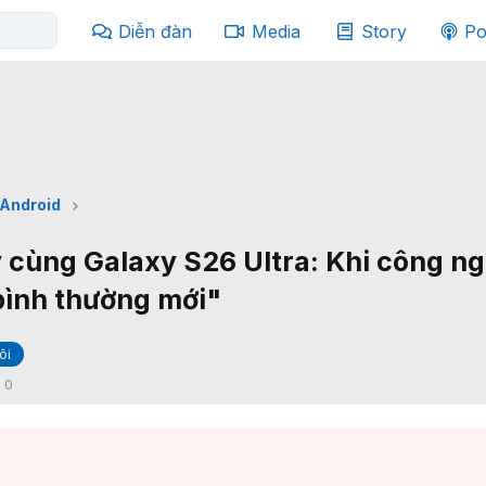
Diễn đàn
Media
Story
Po
Android
 cùng Galaxy S26 Ultra: Khi công n
ình thường mới"
õi
:
0