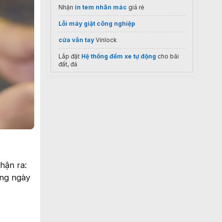
Nhận
in tem nhãn mác
giá rẻ
Lỗi máy giặt công nghiệp
cửa vân tay
Vinlock
Lắp đặt
Hệ thống đếm xe tự động
cho bãi
đất, đá
chuyên cung cấp
keo cán màng
giá rẻ
chữ inox đế mica
Thuê vps giá rẻ
hận ra:
ong ngày