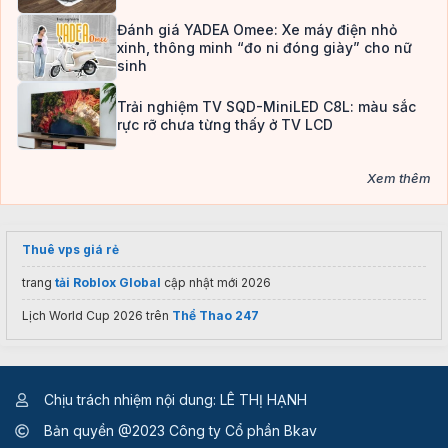
Đánh giá YADEA Omee: Xe máy điện nhỏ
xinh, thông minh “đo ni đóng giày” cho nữ
sinh
Trải nghiệm TV SQD-MiniLED C8L: màu sắc
rực rỡ chưa từng thấy ở TV LCD
Xem thêm
Thuê vps giá rẻ
trang
tải Roblox Global
cập nhật mới 2026
Lịch World Cup 2026 trên
Thể Thao 247
Chịu trách nhiệm nội dung: LÊ THỊ HẠNH
Bản quyền @2023 Công ty Cổ phần Bkav