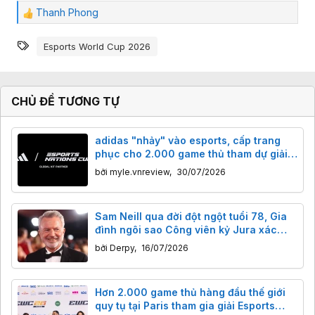
Thanh Phong
C
ả
Từ khóa
m
Esports World Cup 2026
x
ú
c
:
CHỦ ĐỀ TƯƠNG TỰ
adidas "nhảy" vào esports, cấp trang
phục cho 2.000 game thủ tham dự giải
Esports Nations Cup
bởi
myle.vnreview
,
30/07/2026
Sam Neill qua đời đột ngột tuổi 78, Gia
đình ngôi sao Công viên kỷ Jura xác
nhận ông đã khỏi ung thư, nhưng
bởi
Derpy
,
16/07/2026
nguyên nhân cái chết chưa rõ
Hơn 2.000 game thủ hàng đầu thế giới
quy tụ tại Paris tham gia giải Esports