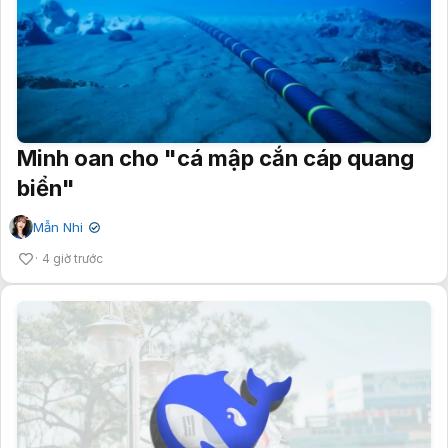
Minh oan cho "cá mập cắn cáp quang
biển"
Mẫn Nhi
✔
4 giờ trước