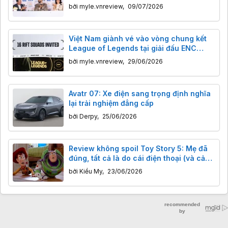
World Cup 2026
bởi
myle.vnreview
,
09/07/2026
Việt Nam giành vé vào vòng chung kết
League of Legends tại giải đấu ENC
2026
bởi
myle.vnreview
,
29/06/2026
Avatr 07: Xe điện sang trọng định nghĩa
lại trải nghiệm đẳng cấp
bởi
Derpy
,
25/06/2026
Review không spoil Toy Story 5: Mẹ đã
đúng, tất cả là do cái điện thoại (và cả
máy tính bảng)
bởi
Kiều My
,
23/06/2026