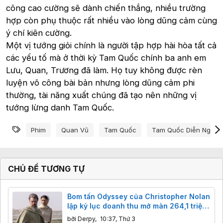
công cao cường sẽ dành chiến thắng, nhiều trường
hợp còn phụ thuộc rất nhiều vào lòng dũng cảm cùng
ý chí kiên cường.
Một vị tướng giỏi chính là người tập hợp hài hòa tất cả
các yếu tố mà ở thời kỳ Tam Quốc chính ba anh em
Lưu, Quan, Trương đã làm. Họ tuy không được rèn
luyện võ công bài bản nhưng lòng dũng cảm phi
thường, tài năng xuất chúng đã tạo nên những vị
tướng lừng danh Tam Quốc.
Từ khóa
Phim
Quan Vũ
Tam Quốc
Tam Quốc Diễn Nghĩa
CHỦ ĐỀ TƯƠNG TỰ
Bom tấn Odyssey của Christopher Nolan
lập kỷ lục doanh thu mở màn 264,1 triệu
USD
bởi
Derpy
,
10:37, Thứ 3