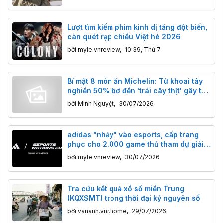
Lượt tìm kiếm phim kinh dị tăng đột biến,
càn quét rạp chiếu Việt hè 2026
bởi
myle.vnreview
,
10:39, Thứ 7
Bí mật 8 món ăn Michelin: Từ khoai tây
nghiền 50% bơ đến 'trái cây thịt' gây tò
mò
bởi
Minh Nguyệt
,
30/07/2026
adidas "nhảy" vào esports, cấp trang
phục cho 2.000 game thủ tham dự giải
Esports Nations Cup
bởi
myle.vnreview
,
30/07/2026
Tra cứu kết quả xổ số miền Trung
(KQXSMT) trong thời đại kỷ nguyên số
bởi
vananh.vnr.home
,
29/07/2026