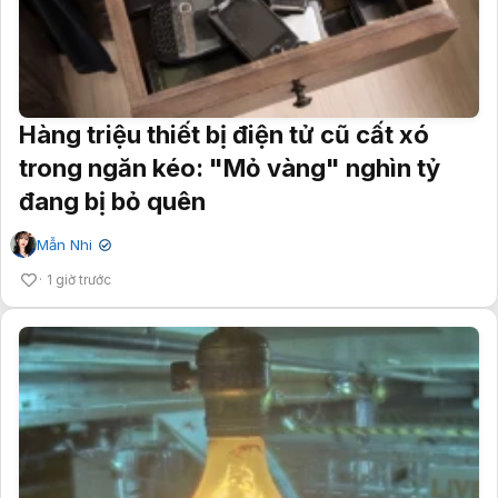
Hàng triệu thiết bị điện tử cũ cất xó
trong ngăn kéo: "Mỏ vàng" nghìn tỷ
đang bị bỏ quên
Mẫn Nhi
✔
1 giờ trước