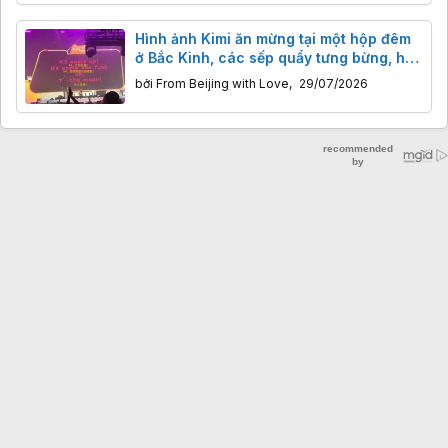
Hình ảnh Kimi ăn mừng tại một hộp đêm
ở Bắc Kinh, các sếp quẩy tưng bừng, hô
to"Lên mặt trăng!"
bởi
From Beijing with Love
,
29/07/2026