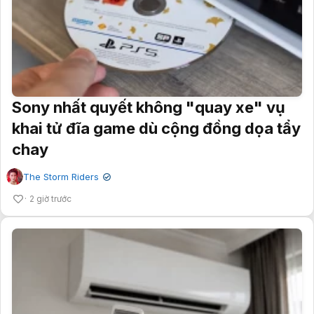
Sony nhất quyết không "quay xe" vụ
khai tử đĩa game dù cộng đồng dọa tẩy
chay
The Storm Riders
✔
2 giờ trước