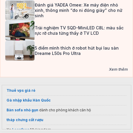
Đánh giá YADEA Omee: Xe máy điện nhỏ
xinh, thông minh “đo ni đóng giày” cho nữ
sinh
Trải nghiệm TV SQD-MiniLED C8L: màu sắc
rực rỡ chưa từng thấy ở TV LCD
5 điểm mình thích ở robot hút bụi lau sàn
Dreame L50s Pro Ultra
Xem thêm
Thuê vps giá rẻ
Gà nhập khẩu Hàn Quốc
Bàn sofa nhỏ gọn
dành cho phòng khách căn hộ
tháp chưng cất rượu
Xe
Leapfrog
Mykingdom