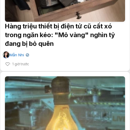
Hàng triệu thiết bị điện tử cũ cất xó
trong ngăn kéo: "Mỏ vàng" nghìn tỷ
đang bị bỏ quên
Mẫn Nhi
✔
1 giờ trước