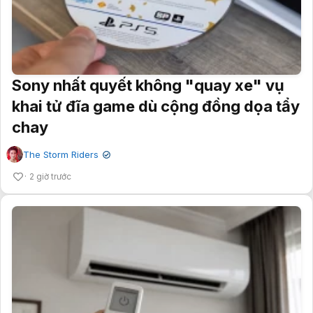
Sony nhất quyết không "quay xe" vụ
khai tử đĩa game dù cộng đồng dọa tẩy
chay
The Storm Riders
✔
2 giờ trước