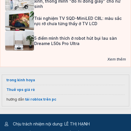
xinh, thông minh “đo ni đóng giày” cho nữ
sinh
Trải nghiệm TV SQD-MiniLED C8L: màu sắc
rực rỡ chưa từng thấy ở TV LCD
5 điểm mình thích ở robot hút bụi lau sàn
Dreame L50s Pro Ultra
Xem thêm
trong kinh hoya
Thuê vps giá rẻ
hướng dẫn
tải roblox trên pc
Chịu trách nhiệm nội dung: LÊ THỊ HẠNH