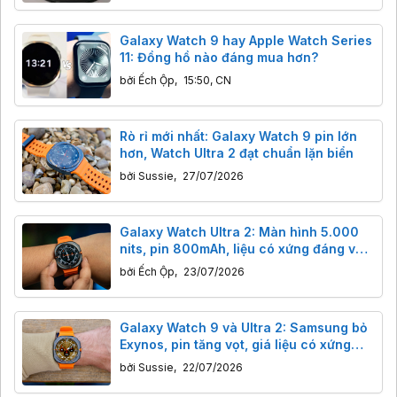
Galaxy Watch 9 hay Apple Watch Series
11: Đồng hồ nào đáng mua hơn?
bởi
Ếch Ộp
,
15:50, CN
Rò rỉ mới nhất: Galaxy Watch 9 pin lớn
hơn, Watch Ultra 2 đạt chuẩn lặn biển
bởi
Sussie
,
27/07/2026
Galaxy Watch Ultra 2: Màn hình 5.000
nits, pin 800mAh, liệu có xứng đáng với
giá tiền?
bởi
Ếch Ộp
,
23/07/2026
Galaxy Watch 9 và Ultra 2: Samsung bỏ
Exynos, pin tăng vọt, giá liệu có xứng
đáng?
bởi
Sussie
,
22/07/2026