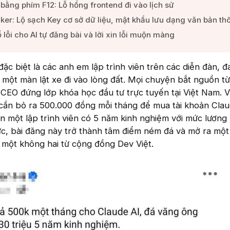
 bằng phím F12: Lỗ hổng frontend đi vào lịch sử​
r: Lộ sạch Key cơ sở dữ liệu, mật khẩu lưu dạng văn bản thô
 lỗi cho AI tự đăng bài và lời xin lỗi muộn màng​
c biệt là các anh em lập trình viên trên các diễn đàn, 
một màn lật xe đi vào lòng đất. Mọi chuyện bắt nguồn từ
 CEO đứng lớp khóa học đầu tư trực tuyến tại Việt Nam. V
cần bỏ ra 500.000 đồng mỗi tháng để mua tài khoản Clau
n một lập trình viên có 5 năm kinh nghiệm với mức lương 
ức, bài đăng này trở thành tâm điểm ném đá và mở ra một
 một không hai từ cộng đồng Dev Việt.