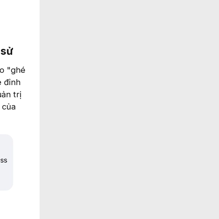
sử​
ào "ghé
e đỉnh
ản trị
 của