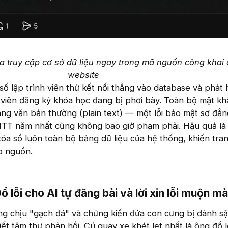
óa truy cập cơ sở dữ liệu ngay trong mã nguồn công khai
website
ố lập trình viên thử kết nối thẳng vào database và phát 
viên đăng ký khóa học đang bị phơi bày. Toàn bộ mật kh
ng văn bản thường (plain text) — một lỗi bảo mật sơ đẳn
NTT năm nhất cũng không bao giờ phạm phải. Hậu quả là
" xóa sổ luôn toàn bộ bảng dữ liệu của hệ thống, khiến tr
ập nguồn.
ổ lỗi cho AI tự đăng bài và lời xin lỗi muộn mà
ng chịu "gạch đá" và chứng kiến đứa con cưng bị đánh sậ
ết tâm thư phản hồi. Cú quay xe khét lẹt nhất là ông đổ l