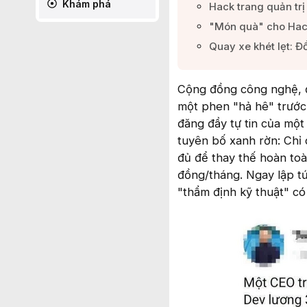
Khám phá
Hack trang quản trị
"Món quà" cho Hacke
Quay xe khét lẹt: Đổ
Cộng đồng công nghệ, đặ
một phen "hả hê" trước 
đăng đầy tự tin của một
tuyên bố xanh rờn: Chỉ 
đủ để thay thế hoàn toà
đồng/tháng. Ngay lập t
"thẩm định kỹ thuật" có