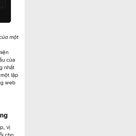
 của một
hiện
ẩu của
g nhất
 một lập
ang web
ng​
p, vị
ỗi cho