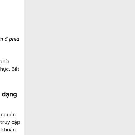
m ở phía
phía
hực. Bất
u dạng
ã nguồn
 truy cập
i khoản