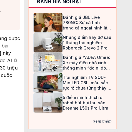
ĐÁNH GIÁ NỔI BẬT
​
Đánh giá JBL Live
780NC: Sự cá tính
trong cả ngoại hình lẫn
chất âm
Những điểm hay dở sau
đang được
1 tháng trải nghiệm
 bài
Roborock Qrevo 2 Pro
ị này
Đánh giá YADEA Omee:
de AI là
Xe máy điện nhỏ xinh,
30 triệu
thông minh “đo ni đóng
giày” cho nữ sinh
 cuộc
Trải nghiệm TV SQD-
MiniLED C8L: màu sắc
rực rỡ chưa từng thấy ở
TV LCD
5 điểm mình thích ở
robot hút bụi lau sàn
Dreame L50s Pro Ultra
Xem thêm