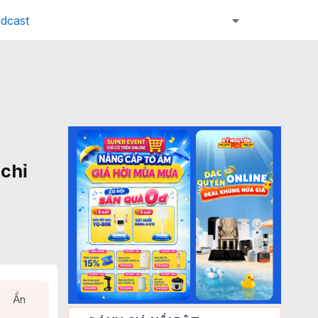
dcast
 chỉ
Ẩn