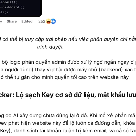
ị có thể bị truy cập trái phép nếu việc phân quyền chỉ nằ
trình duyệt
 bộ logic phân quyền admin được xử lý ngớ ngẩn ngay ở 
ủa người dùng) thay vì phải được máy chủ (backend) xác t
có thể tự gán cho mình quyền tối cao trên website này.
er: Lộ sạch Key cơ sở dữ liệu, mật khẩu lư
g do AI xây dựng chưa dừng lại ở đó. Khi mổ xẻ phần m
 Dev phát hiện website này để lộ luôn cả đường dẫn, khóa
Key), danh sách tài khoản quản trị kèm email, và cả số tà