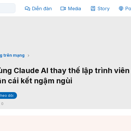
Diễn đàn
Media
Story
Po
g trên mạng
ng Claude AI thay thế lập trình viên
n cái kết ngậm ngùi
heo dõi
:
0