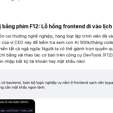
 bằng phím F12: Lỗ hổng frontend đi vào lịch 
n coi thường nghề nghiệp, hàng loạt lập trình viên đã v
 của vị CEO này để kiểm tra xem con AI 500k/tháng cod
iến tất cả ngã ngửa: Người ta có thể giành trọn quyền qu
hỉ bằng vài thao tác cơ bản trên công cụ DevTools (F12)
n nhập bất kỳ tài khoản hay mật khẩu nào!