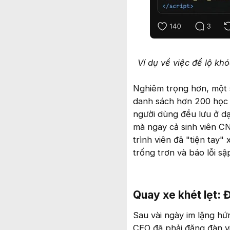
Ví dụ về việc để lộ kh
Nghiêm trọng hơn, một s
danh sách hơn 200 học 
người dùng đều lưu ở dạ
mà ngay cả sinh viên C
trình viên đã "tiện tay
trống trơn và báo lỗi s
Quay xe khét lẹt: Đ
Sau vài ngày im lặng hứ
CEO đã phải đăng đàn vi