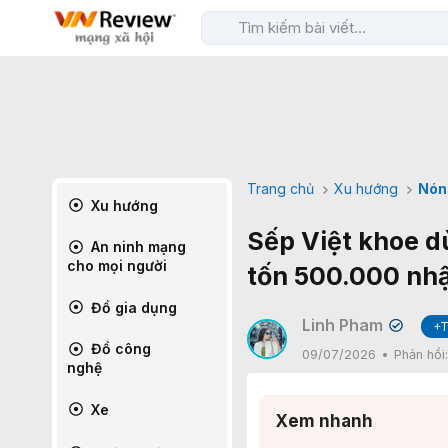
Trang chủ
Xu hướng
Nón
Xu hướng
Sếp Việt khoe dù
An ninh mạng
cho mọi người
tốn 500.000 nhậ
Đồ gia dụng
Linh Pham
+T
✔
Đồ công
09/07/2026
Phản hồi
nghệ
Xe
Xem nhanh