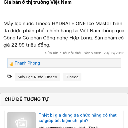
Giá bán ở thị trường Việt Nam
Máy lọc nước Tineco HYDRATE ONE Ice Master hiện
đã được phân phối chính hãng tại Việt Nam thông qua
Công ty Cổ phần Công nghệ Hợp Long. Sản phẩm có
giá 22,99 triệu đồng.
Sửa lần cuối bởi điều hành viên:
29/06/2026
Thanh Phong
C
ả
Từ khóa
m
Máy Lọc Nước Tineco
Tineco
x
ú
c
:
CHỦ ĐỀ TƯƠNG TỰ
Thiết bị gia dụng đa chức năng có thật
sự giúp tiết kiệm chi phí?
bởi
lenguyenbaongoc
,
14:41, Thứ 6