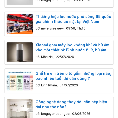
Thương hiệu lọc nước phủ sóng 65 quốc
gia chính thức có mặt tại Việt Nam
bởi
myle.vnreview
,
09:56, Thứ 6
Xiaomi gom máy lọc không khí và bù ẩm
vào một thiết bị: Bình nước 8 lít, bù ẩm
phòng ngủ chỉ mất 7 phút
bởi
Mẫn Nhi
,
22/07/2026
Ghế trẻ em trên ô tô gồm những loại nào,
bao nhiêu tuổi thì cần dùng ?
bởi
Linh Pham
,
04/07/2026
Công nghệ đang thay đổi căn bếp hiện
đại như thế nào?
bởi
lenguyenbaongoc
,
02/06/2026