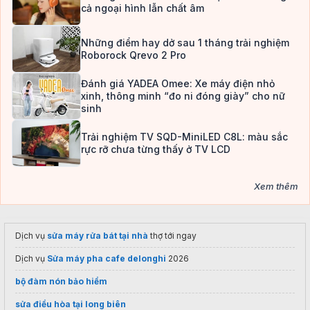
cả ngoại hình lẫn chất âm
Những điểm hay dở sau 1 tháng trải nghiệm
Roborock Qrevo 2 Pro
Đánh giá YADEA Omee: Xe máy điện nhỏ
xinh, thông minh “đo ni đóng giày” cho nữ
sinh
Trải nghiệm TV SQD-MiniLED C8L: màu sắc
rực rỡ chưa từng thấy ở TV LCD
Xem thêm
Dịch vụ
sửa máy rửa bát tại nhà
thợ tới ngay
Dịch vụ
Sửa máy pha cafe delonghi
2026
bộ đàm nón bảo hiểm
sửa điều hòa tại long biên